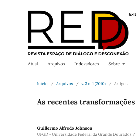
Atual
Arquivos
Indexadores
Sobre
Início
/
Arquivos
/
v. 3 n. 1 (2010)
/
Artigos
As recentes transformações d
Guillermo Alfredo Johnson
UFGD - Universidade Federal da Grande Dourados /