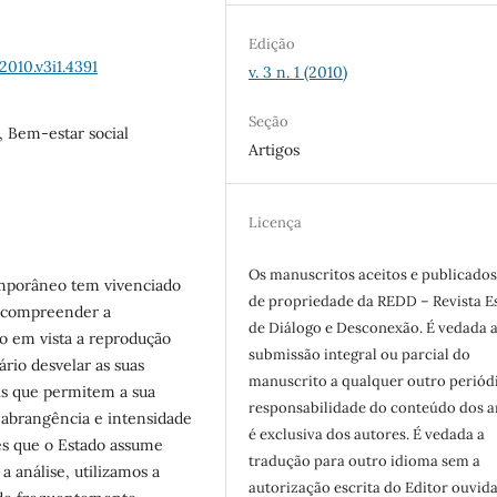
Edição
010.v3i1.4391
v. 3 n. 1 (2010)
Seção
s, Bem-estar social
Artigos
Licença
Os manuscritos aceitos e publicados
mporâneo tem vivenciado
de propriedade da REDD – Revista 
el compreender a
de Diálogo e Desconexão. É vedada 
do em vista a reprodução
submissão integral ou parcial do
rio desvelar as suas
manuscrito a qualquer outro periódi
is que permitem a sua
responsabilidade do conteúdo dos a
a abrangência e intensidade
é exclusiva dos autores. É vedada a
ões que o Estado assume
tradução para outro idioma sem a
a análise, utilizamos a
autorização escrita do Editor ouvida