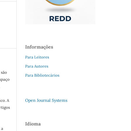
Informações
Para Leitores
Para Autores
 são
Para Bibliotecários
Espaço
a
Open Journal Systems
co. A
rtigos
Idioma
 a