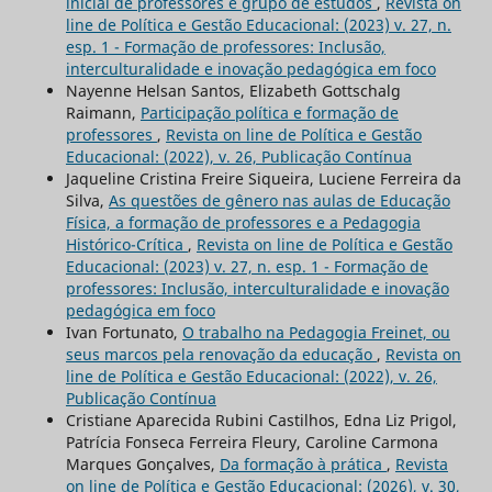
inicial de professores e grupo de estudos
,
Revista on
line de Política e Gestão Educacional: (2023) v. 27, n.
esp. 1 - Formação de professores: Inclusão,
interculturalidade e inovação pedagógica em foco
Nayenne Helsan Santos, Elizabeth Gottschalg
Raimann,
Participação política e formação de
professores
,
Revista on line de Política e Gestão
Educacional: (2022), v. 26, Publicação Contínua
Jaqueline Cristina Freire Siqueira, Luciene Ferreira da
Silva,
As questões de gênero nas aulas de Educação
Física, a formação de professores e a Pedagogia
Histórico-Crítica
,
Revista on line de Política e Gestão
Educacional: (2023) v. 27, n. esp. 1 - Formação de
professores: Inclusão, interculturalidade e inovação
pedagógica em foco
Ivan Fortunato,
O trabalho na Pedagogia Freinet, ou
seus marcos pela renovação da educação
,
Revista on
line de Política e Gestão Educacional: (2022), v. 26,
Publicação Contínua
Cristiane Aparecida Rubini Castilhos, Edna Liz Prigol,
Patrícia Fonseca Ferreira Fleury, Caroline Carmona
Marques Gonçalves,
Da formação à prática
,
Revista
on line de Política e Gestão Educacional: (2026), v. 30,