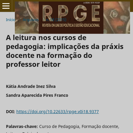
Início
/
Arquivos
/
n. 18 (2015)
/
Artigos
A leitura nos cursos de
pedagogia: implicações da práxis
docente na formação do
professor leitor
Kátia Andrade Inez Silva
Sandra Aparecida Pires Franco
DOI:
https://doi.org/10.22633/rpge.v0i18.9377
Palavras-chave:
Curso de Pedagogia, Formação docente,