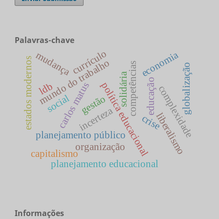
Palavras-chave
currículo
economia
mudança
estados modernos
mundo do trabalho
competências
globalização
solidária
educação
carlos matus
política educacional
ldb
complexidade
social
gestão
incerteza
liberalismo
crise
planejamento público
organização
capitalismo
planejamento educacional
Informações