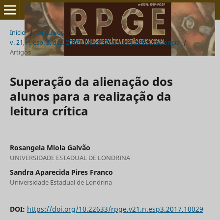
Início
/
Arquivos
/
v. 21, n. esp. 3, dez. 2017 - Dossiê Tecnologias Educacionais
/
Artigos
Superação da alienação dos
alunos para a realização da
leitura crítica
Rosangela Miola Galvão
UNIVERSIDADE ESTADUAL DE LONDRINA
Sandra Aparecida Pires Franco
Universidade Estadual de Londrina
DOI:
https://doi.org/10.22633/rpge.v21.n.esp3.2017.10029