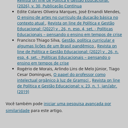
Revista on line de Política e Gestão Educacional:
(2026), v. 30, Publicação Contínua
Edite Colares Oliveira Marques, José Ernandi Mendes,
O ensino de artes no currículo da ducação básica no
contexto atual
,
Revista on line de Política e Gestão
Educacional: (2022) v . 26, n. esp. 4, set. - Políticas
Educacionais – pensando o ensino em tempos de crise
Francisco Thiago Silva,
Gestão, política curricular e
algumas lições de um Brasil pandêmico
,
Revista on
line de Política e Gestão Educacional: (2022) v . 26, n.
esp. 4, set. - Políticas Educacionais – pensando o
ensino em tempos de crise
Rogério de Morais, Arlindo Lins de Melo Júnior, Tiago
Cesar Domingues,
O papel do professor como
intelectual orgânico à luz de Gramsci
,
Revista on line
de Política e Gestão Educacional: v. 23, n. 1, jan/abr.
(2019)
Você também pode
iniciar uma pesquisa avançada por
similaridade
para este artigo.