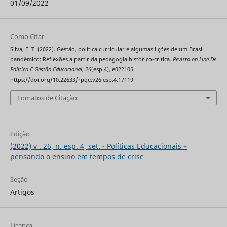
01/09/2022
Como Citar
Silva, F. T. (2022). Gestão, política curricular e algumas lições de um Brasil
pandêmico: Reflexões a partir da pedagogia histórico-crítica.
Revista on Line De
Política E Gestão Educacional
,
26
(esp.4), e022105.
https://doi.org/10.22633/rpge.v26iesp.4.17119
Fomatos de Citação
Edição
(2022) v . 26, n. esp. 4, set. - Políticas Educacionais –
pensando o ensino em tempos de crise
Seção
Artigos
Licença