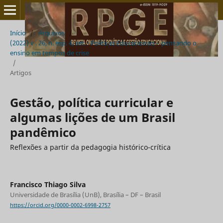
Início
/
Arquivos
/
(2022) v . 26, n. esp. 4, set. - Políticas Educacionais – pensando o
ensino em tempos de crise
/
Artigos
Gestão, política curricular e
algumas lições de um Brasil
pandêmico
Reflexões a partir da pedagogia histórico-crítica
Francisco Thiago Silva
Universidade de Brasília (UnB), Brasília – DF – Brasil
https://orcid.org/0000-0002-6998-2757