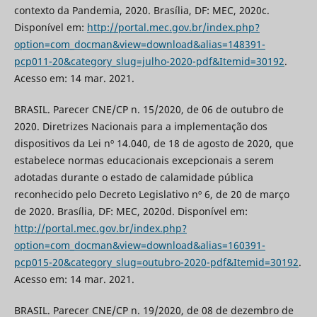
contexto da Pandemia, 2020. Brasília, DF: MEC, 2020c.
Disponível em:
http://portal.mec.gov.br/index.php?
option=com_docman&view=download&alias=148391-
pcp011-20&category_slug=julho-2020-pdf&Itemid=30192
.
Acesso em: 14 mar. 2021.
BRASIL. Parecer CNE/CP n. 15/2020, de 06 de outubro de
2020. Diretrizes Nacionais para a implementação dos
dispositivos da Lei nº 14.040, de 18 de agosto de 2020, que
estabelece normas educacionais excepcionais a serem
adotadas durante o estado de calamidade pública
reconhecido pelo Decreto Legislativo nº 6, de 20 de março
de 2020. Brasília, DF: MEC, 2020d. Disponível em:
http://portal.mec.gov.br/index.php?
option=com_docman&view=download&alias=160391-
pcp015-20&category_slug=outubro-2020-pdf&Itemid=30192
.
Acesso em: 14 mar. 2021.
BRASIL. Parecer CNE/CP n. 19/2020, de 08 de dezembro de