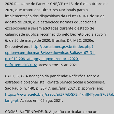
2020.Reexame do Parecer CNE/CP nº 15, de 6 de outubro de
2020, que tratou das Diretrizes Nacionais para a
implementação dos dispositivos da Lei nº 14.040, de 18 de
agosto de 2020, que estabelece normas educacionais
excepcionais a serem adotadas durante o estado de
calamidade pública reconhecido pelo Decreto Legislativo nº
6, de 20 de março de 2020. Brasília, DF: MEC, 2020e.
Disponível em:
http://portal.mec.gov.br/index.php?
option=com_docman&view=download&alias=167131-
pcp019-20&category_slug=dezembro-2020-
pdf&Itemid=30192
. Acesso em: 15 ar. 2021.
CALIL, G. G. A negação da pandemia: Reflexões sobre a
estratégia bolsonarista. Revista Serviço Social e Sociologia,
São Paulo, n. 140, p. 30-47, jan./abr. 2021. Disponível em:
https://www.scielo.br/j/sssoc/a/ZPF6DGX5n4xhfJNTypm87qS/ab
lang=pt
. Acesso em: 02 ago. 2021.
COSME, A.; TRINDADE, R. A gestão curricular como um