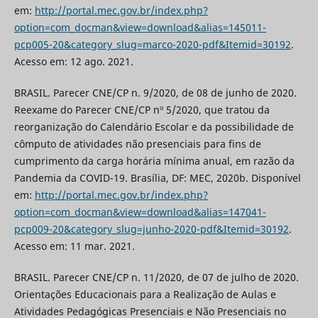
em:
http://portal.mec.gov.br/index.php?
option=com_docman&view=download&alias=145011-
pcp005-20&category_slug=marco-2020-pdf&Itemid=30192
.
Acesso em: 12 ago. 2021.
BRASIL. Parecer CNE/CP n. 9/2020, de 08 de junho de 2020.
Reexame do Parecer CNE/CP nº 5/2020, que tratou da
reorganização do Calendário Escolar e da possibilidade de
cômputo de atividades não presenciais para fins de
cumprimento da carga horária mínima anual, em razão da
Pandemia da COVID-19. Brasília, DF: MEC, 2020b. Disponível
em:
http://portal.mec.gov.br/index.php?
option=com_docman&view=download&alias=147041-
pcp009-20&category_slug=junho-2020-pdf&Itemid=30192
.
Acesso em: 11 mar. 2021.
BRASIL. Parecer CNE/CP n. 11/2020, de 07 de julho de 2020.
Orientações Educacionais para a Realização de Aulas e
Atividades Pedagógicas Presenciais e Não Presenciais no