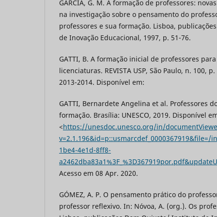
GARCIA, G. M. A formação de professores: nova
na investigação sobre o pensamento do professor
professores e sua formação. Lisboa, publicações
de Inovação Educacional, 1997, p. 51-76.
GATTI, B. A formação inicial de professores para
licenciaturas. REVISTA USP, São Paulo, n. 100, p.
2013-2014. Disponível em:
GATTI, Bernardete Angelina et al. Professores do
formação. Brasília: UNESCO, 2019. Disponível e
<
https://unesdoc.unesco.org/in/documentViewe
v=2.1.196&id=p::usmarcdef_0000367919&file=/
1be4-4e1d-8ff8-
a2462dba83a1%3F_%3D367919por.pdf&update
Acesso em 08 Apr. 2020.
GÓMEZ, A. P. O pensamento prático do professo
professor reflexivo. In: Nóvoa, A. (org.). Os pro