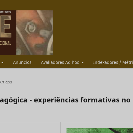
s
Anúncios
Avaliadores Ad hoc
Indexadores / Métr
Artigos
agógica - experiências formativas no