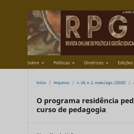
Sobre
Políticas
Diretrizes
Ediçõe
Início
/
Arquivos
/
v. 24, n. 2, maio/ago. (2020)
/
O programa residência ped
curso de pedagogia