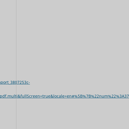
port_3807253c-
919por.pdf.multi&fullScreen=true&locale=en#%5B%7B%22num