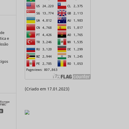
 de
tica e
issão
tigos
a
(Criado em 17.01.2023)
0