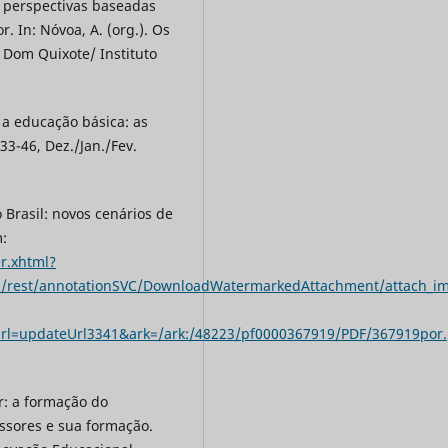
s perspectivas baseadas
. In: Nóvoa, A. (org.). Os
 Dom Quixote/ Instituto
 a educação básica: as
 33-46, Dez./Jan./Fev.
 Brasil: novos cenários de
m:
r.xhtml?
in/rest/annotationSVC/DownloadWatermarkedAttachment/attach_im
Url=updateUrl3341&ark=/ark:/48223/pf0000367919/PDF/367
r: a formação do
fessores e sua formação.