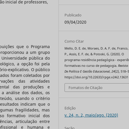
o inicial de professores,
Publicado
09/04/2020
Como Citar
ibuições que o Programa
Mello, D. E. de, Moraes, D. A. F. de, Franco, 
 proporcionou a um grupo
P., Assis, E. F. de, & Potoski, G. (2020). O
Universidade pública do
programa residência pedagógica - experiê
lógico, a opção foi pela
formativas no curso de pedagogia.
Revista 
io-explicativo. O público
De Política E Gestão Educacional
,
24
(2), 518–
dados foram coletados por
https://doi.org/10.22633/rpge.v24i2.13631
vações das atividades
mental das produções e
Fomatos de Citação
a a análise dos dados, os
teúdo, usando o critério
resultados indicam que o
Edição
gumas fragilidades, mas
v. 24, n. 2, maio/ago. (2020)
so formativo inicial dos
ncias, articulação entre
rofissional e humana e
Seção