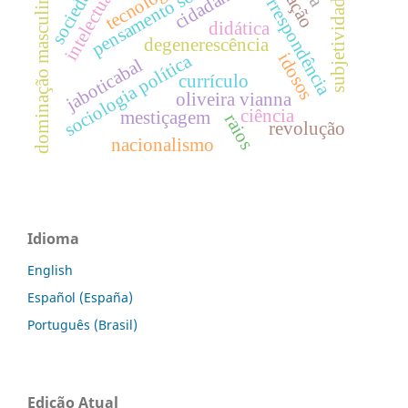
tecnologia
intelectuais
cidadania
correspondência
subjetividades
dominação masculina
didática
degenerescência
idosos
sociologia política
jaboticabal
currículo
oliveira vianna
ciência
mestiçagem
raios
revolução
nacionalismo
Idioma
English
Español (España)
Português (Brasil)
Edição Atual