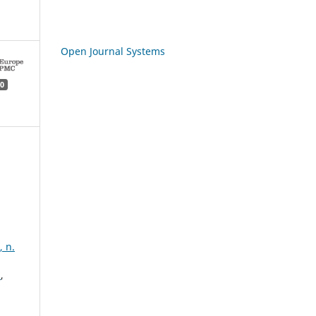
Open Journal Systems
0
, n.
0
,