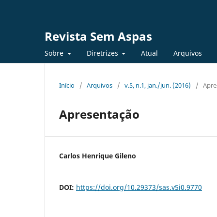
Revista Sem Aspas
Sobre
Diretrizes
Atual
Arquivos
Início
/
Arquivos
/
v.5, n.1, jan./jun. (2016)
/
Apre
Apresentação
Carlos Henrique Gileno
DOI:
https://doi.org/10.29373/sas.v5i0.9770