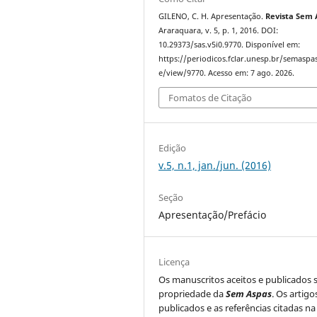
GILENO, C. H. Apresentação.
Revista Sem
Araraquara, v. 5, p. 1, 2016. DOI:
10.29373/sas.v5i0.9770. Disponível em:
https://periodicos.fclar.unesp.br/semaspas
e/view/9770. Acesso em: 7 ago. 2026.
Fomatos de Citação
Edição
v.5, n.1, jan./jun. (2016)
Seção
Apresentação/Prefácio
Licença
Os manuscritos aceitos e publicados 
propriedade da
Sem Aspas
. Os artigo
publicados e as referências citadas na