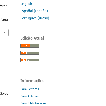
English
 Aspas
,
Español (España)
Português (Brasil)
/articl
Edição Atual
Informações
Para Leitores
são de
Para Autores
s
Para Bibliotecários