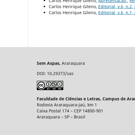
Carlos Henrique Gileno,
Apresentação
,
Re
Carlos Henrique Gileno,
Editorial, v.6, n.2,
Carlos Henrique Gileno,
Editorial, v.6, n.1
Sem Aspas,
Araraquara e-ISS
DOI: 10.29373/sas
Faculdade de Ciências e Letras, Campus de Ara
Rodovia Araraquara-Jaú, km 1
Caixa Postal 174 – CEP 14800-901
Araraquara – S