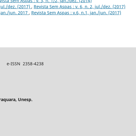
vista Sem Aspas : v. 3, n. 1/2, jan./dez. (2014)
 jul./dez. (2017)
,
Revista Sem Aspas : v. 6, n. 2, jul./dez. (2017)
, jan./jun. 2017
,
Revista Sem Aspas : v.6, n.1, jan./jun. (2017)
N 2358-4238
raquara, Unesp.
P – Brasil