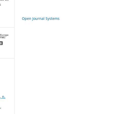
s
Open Journal Systems
0
, n.
0
,