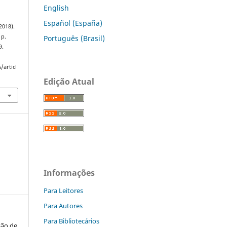
English
Español (España)
(2018).
 p.
Português (Brasil)
9.
/articl
Edição Atual
Informações
Para Leitores
Para Autores
Para Bibliotecários
são de