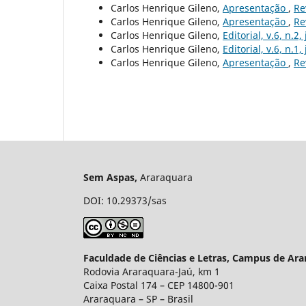
Carlos Henrique Gileno,
Apresentação
,
Re
Carlos Henrique Gileno,
Apresentação
,
Re
Carlos Henrique Gileno,
Editorial, v.6, n.2,
Carlos Henrique Gileno,
Editorial, v.6, n.1
Carlos Henrique Gileno,
Apresentação
,
Re
Sem Aspas,
Araraquara e-ISS
DOI: 10.29373/sas
Faculdade de Ciências e Letras, Campus de Ara
Rodovia Araraquara-Jaú, km 1
Caixa Postal 174 – CEP 14800-901
Araraquara – S