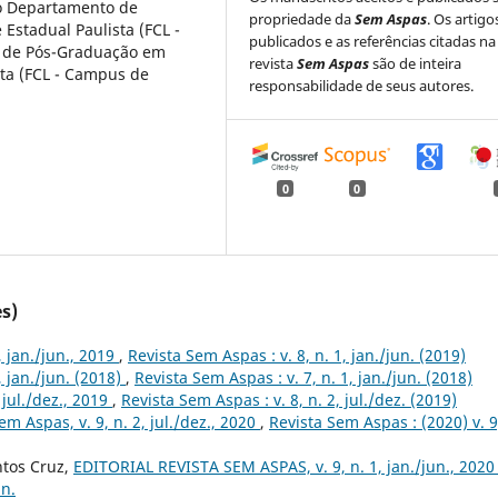
do Departamento de
propriedade da
Sem Aspas
. Os artigo
 Estadual Paulista (FCL -
publicados e as referências citadas na
a de Pós-Graduação em
revista
Sem Aspas
são de inteira
sta (FCL - Campus de
responsabilidade de seus autores.
0
0
s)
1, jan./jun., 2019
,
Revista Sem Aspas : v. 8, n. 1, jan./jun. (2019)
1, jan./jun. (2018)
,
Revista Sem Aspas : v. 7, n. 1, jan./jun. (2018)
, jul./dez., 2019
,
Revista Sem Aspas : v. 8, n. 2, jul./dez. (2019)
em Aspas, v. 9, n. 2, jul./dez., 2020
,
Revista Sem Aspas : (2020) v. 9
ntos Cruz,
EDITORIAL REVISTA SEM ASPAS, v. 9, n. 1, jan./jun., 202
un.