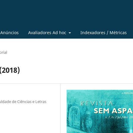
Anúncios
Avaliadores Ad hoc
Indexadores / Métricas
orial
 (2018)
uldade de Ciências e Letras