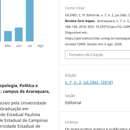
Como Citar
GILENO, C. H. Editorial, v. 7, n. 2, jul./dez. 
Revista Sem Aspas
, Araraquara, v. 7, n. 2,
168–169, 2018. DOI: 10.29373/sas.v7i2.1249
Disponível em:
https://periodicos.fclar.unesp.br/semaspas
e/view/12499. Acesso em: 6 ago. 2026.
Fomatos de Citação
Edição
v. 7, n. 2, jul./dez. (2018)
ologia, Política e
SP, campus de Araraquara,
Seção
Editorial
ciais pela Universidade
). Graduação em
de Estadual Paulista
ade Estadual de Campinas
Licença
versidade Estadual de
Os manuscritos aceitos e publicados 