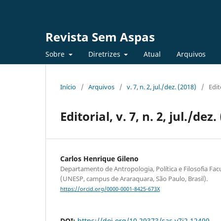
Revista Sem Aspas
Sobre
Diretrizes
Atual
Arquivos
Início
/
Arquivos
/
v. 7, n. 2, jul./dez. (2018)
/
Edit
Editorial, v. 7, n. 2, jul./dez.
Carlos Henrique Gileno
Departamento de Antropologia, Política e Filosofia Fac
(UNESP, campus de Araraquara, São Paulo, Brasil).
https://orcid.org/0000-0001-8425-673X
DOI:
https://doi.org/10.29373/sas.v7i2.12499