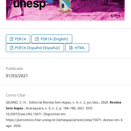
PDF/A
PDF/A (English)
PDF/A (Español (España))
HTML
Publicado
01/03/2021
Como Citar
GILENO, C. H. . Editorial Revista Sem Aspas, v. 9, n. 2, jul./dez., 2020.
Revista
Sem Aspas
, Araraquara, v. 9, n. 2, p. 184–186, 2021. DOI:
10.29373/sas.v9i2.15071. Disponível em:
https://periodicos.fclar.unesp.br/semaspas/article/view/15071. Acesso em: 6
ago. 2026.