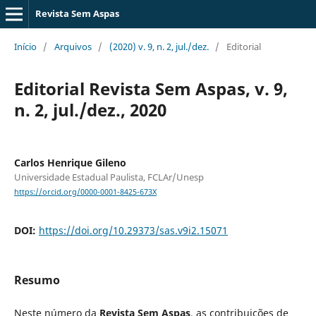
Revista Sem Aspas
Início
/
Arquivos
/
(2020) v. 9, n. 2, jul./dez.
/
Editorial
Editorial Revista Sem Aspas, v. 9,
n. 2, jul./dez., 2020
Carlos Henrique Gileno
Universidade Estadual Paulista, FCLAr/Unesp
https://orcid.org/0000-0001-8425-673X
DOI:
https://doi.org/10.29373/sas.v9i2.15071
Resumo
Neste número da
Revista Sem Aspas
, as contribuições de