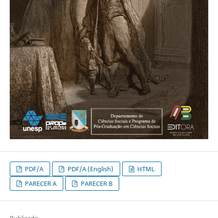
PDF/A
PDF/A (English)
HTML
PARECER A
PARECER B
Publicado