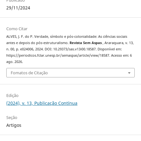
29/11/2024
Como Citar
ALVES, J. F. do P. Verdade, símbolo e pós-colonialidade: As ciências sociais
antes e depois do pós-estruturalismo.
Revista Sem Aspas
, Araraquara, v. 13,
n. 00, p. e024006, 2024. DOI: 10.29373/sas.v13i00.18587. Disponível em:
https://periodicos.fclar.unesp.br/semaspas/article/view/18587. Acesso em: 6
ago. 2026.
Fomatos de Citação
Edição
(2024), v. 13, Publicação Contínua
Seção
Artigos