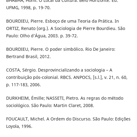
BHABHA, Homi. O Local da Cultura. Belo Horizonte. Ed.
UFMG, 1998, p. 19-70.
BOURDIEU, Pierre. Esboço de uma Teoria da Prática. In
ORTIZ, Renato (org.). A Sociologia de Pierre Bourdieu. São
Paulo: Olho d’Água, 2003. p. 39-72.
BOURDIEU, Pierre. O poder simbólico. Rio De Janeiro:
Bertrand Brasil, 2012.
COSTA, Sérgio. Desprovincializando a sociologia – A
contribuição pós-colonial. RBCS. ANPOCS, [s.l.], v. 21, n. 60,
p. 117-183, 2006.
DURKHEIM, Émille; NASSETI, Pietro. As regras do método
sociológico. São Paulo: Martin Claret, 2008.
FOUCAULT, Michel. A Ordem do Discurso. São Paulo: Edições
Loyola, 1996.