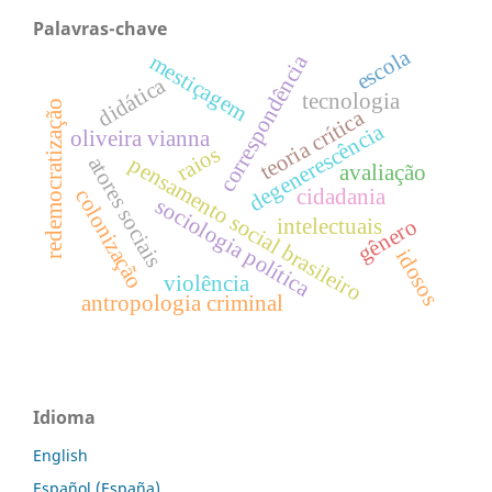
Palavras-chave
escola
mestiçagem
correspondência
didática
tecnologia
redemocratização
teoria crítica
degenerescência
oliveira vianna
raios
atores sociais
pensamento social brasileiro
avaliação
cidadania
colonização
sociologia política
gênero
intelectuais
idosos
violência
antropologia criminal
Idioma
English
Español (España)