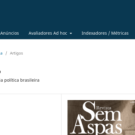
Anúncios
Avaliadores Ad hoc
Indexadores / Métricas
ua
/
Artigos
o
a política brasileira