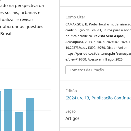
tado na perspectiva da
es sociais, urbanas e
Como Citar
ualizar e revisar
CAMARGOS, B. Poder local e modernização
or abordar as questões
contribuição de Leal e Queiroz para a soci
Brasil.
política brasileira.
Revista Sem Aspas
,
Araraquara, v. 13, n. 00, p. e024007, 2024. 
10.29373/sas.v13i00.19760. Disponível em:
https://periodicos.fclar.unesp.br/semaspas
e/view/19760. Acesso em: 8 ago. 2026.
Fomatos de Citação
Edição
(2024), v. 13, Publicação Contínu
Seção
Artigos