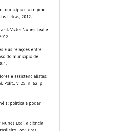
 o município e o regime
das Letras, 2012.
sil: Victor Nunes Leal e
 2012.
es e as relações entre
caso do município de
004.
ores e assistencialistas:
 Polit., v. 25, n. 62, p.
éis: política e poder
 Nunes Leal, a ciência
asileiro. Rev. Bras.