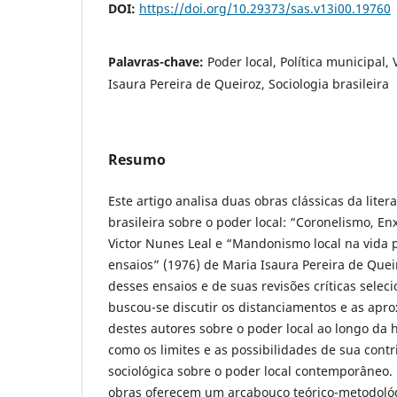
DOI:
https://doi.org/10.29373/sas.v13i00.19760
Palavras-chave:
Poder local, Política municipal,
Isaura Pereira de Queiroz, Sociologia brasileira
Resumo
Este artigo analisa duas obras clássicas da liter
brasileira sobre o poder local: “Coronelismo, En
Victor Nunes Leal e “Mandonismo local na vida po
ensaios” (1976) de Maria Isaura Pereira de Queir
desses ensaios e de suas revisões críticas sele
buscou-se discutir os distanciamentos e as apr
destes autores sobre o poder local ao longo da hi
como os limites e as possibilidades de sua cont
sociológica sobre o poder local contemporâneo.
obras oferecem um arcabouço teórico-metodológ