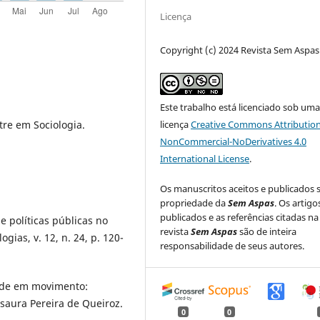
Licença
Copyright (c) 2024 Revista Sem Aspas
Este trabalho está licenciado sob um
licença
Creative Commons Attribution
re em Sociologia.
NonCommercial-NoDerivatives 4.0
International License
.
Os manuscritos aceitos e publicados 
propriedade da
Sem Aspas
. Os artigo
publicados e as referências citadas na
e políticas públicas no
revista
Sem Aspas
são de inteira
gias, v. 12, n. 24, p. 120-
responsabilidade de seus autores.
ade em movimento:
saura Pereira de Queiroz.
0
0