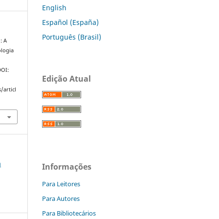
English
Español (España)
Português (Brasil)
: A
ologia
DOI:
Edição Atual
/articl
a
Informações
Para Leitores
Para Autores
Para Bibliotecários