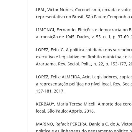
LEAL, Victor Nunes. Coronelismo, enxada e voto:
representativo no Brasil. São Paulo: Companhia 
LIMONGI, Fernando. Eleições e democracia no Bra
a transição de 1945. Dados, v. 55, n. 1, p. 37-69,
LOPEZ, Felix G. A política cotidiana dos vereador
executivo e legislativo em âmbito municipal: o 
Araruama. Rev. Sociol. Polit., n. 22, p. 153-177, 2
LOPEZ, Felix; ALMEIDA, Acir. Legisladores, captad
a representação política no nível local. Rev. Sociol.
157-181, 2017.
KERBAUY, Maria Teresa Miceli. A morte dos coron
local. São Paulo: Appris, 2016.
MARINO, Rafael; PEREIRA, Daniela C. de A. Victor
política e as linhagens do pensamento político br