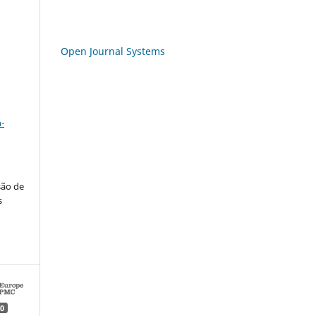
Open Journal Systems
a
-
são de
s
0