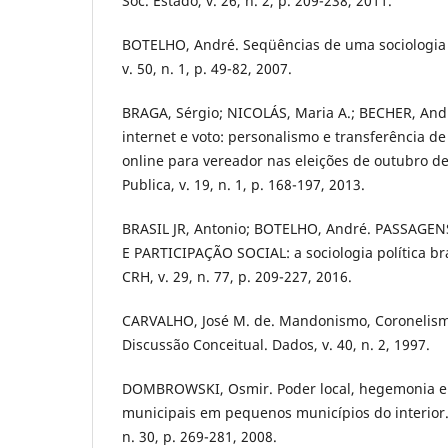
Soc. Estado, v. 26, n. 2, p. 209-238, 2011.
BOTELHO, André. Seqüências de uma sociologia po
v. 50, n. 1, p. 49-82, 2007.
BRAGA, Sérgio; NICOLÁS, Maria A.; BECHER, Andr
internet e voto: personalismo e transferência 
online para vereador nas eleições de outubro de
Publica, v. 19, n. 1, p. 168-197, 2013.
BRASIL JR, Antonio; BOTELHO, André. PASSAG
E PARTICIPAÇÃO SOCIAL: a sociologia política bra
CRH, v. 29, n. 77, p. 209-227, 2016.
CARVALHO, José M. de. Mandonismo, Coronelism
Discussão Conceitual. Dados, v. 40, n. 2, 1997.
DOMBROWSKI, Osmir. Poder local, hegemonia e 
municipais em pequenos municípios do interior. Re
n. 30, p. 269-281, 2008.