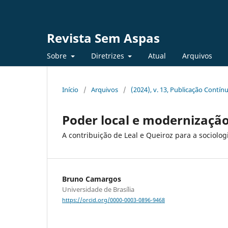
Revista Sem Aspas
Sobre
Diretrizes
Atual
Arquivos
Início
/
Arquivos
/
(2024), v. 13, Publicação Contín
Poder local e modernizaçã
A contribuição de Leal e Queiroz para a sociologi
Bruno Camargos
Universidade de Brasília
https://orcid.org/0000-0003-0896-9468