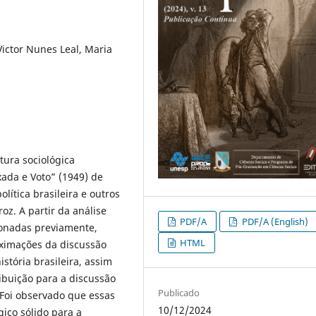
 Victor Nunes Leal, Maria
atura sociológica
xada e Voto” (1949) de
lítica brasileira e outros
oz. A partir da análise
PDF/A
PDF/A (English)
cionadas previamente,
HTML
oximações da discussão
stória brasileira, assim
ribuição para a discussão
Publicado
 Foi observado que essas
10/12/2024
ico sólido para a