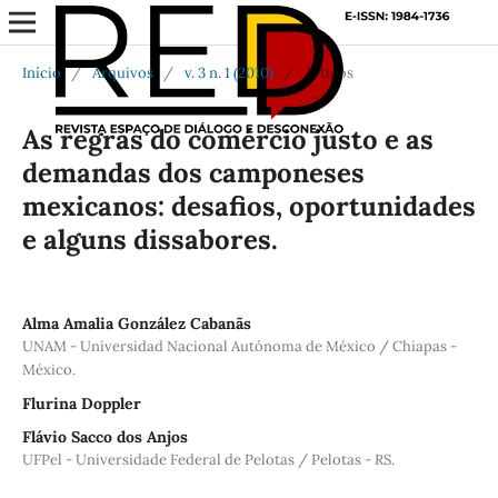
Início
/
Arquivos
/
v. 3 n. 1 (2010)
/
Artigos
As regras do comércio justo e as
demandas dos camponeses
mexicanos: desafios, oportunidades
e alguns dissabores.
Alma Amalia González Cabanãs
UNAM - Universidad Nacional Autónoma de México / Chiapas -
México.
Flurina Doppler
Flávio Sacco dos Anjos
UFPel - Universidade Federal de Pelotas / Pelotas - RS.