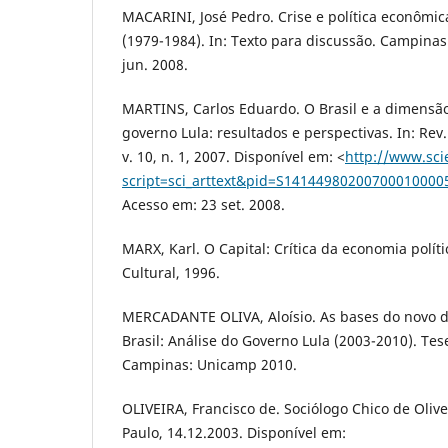
MACARINI, José Pedro. Crise e política econômic
(1979-1984). In: Texto para discussão. Campinas
jun. 2008.
MARTINS, Carlos Eduardo. O Brasil e a dimensã
governo Lula: resultados e perspectivas. In: Rev. 
v. 10, n. 1, 2007. Disponível em: <
http://www.sci
script=sci_arttext&pid=S1414498020070001000
Acesso em: 23 set. 2008.
MARX, Karl. O Capital: Crítica da economia polít
Cultural, 1996.
MERCADANTE OLIVA, Aloísio. As bases do novo 
Brasil: Análise do Governo Lula (2003-2010). Te
Campinas: Unicamp 2010.
OLIVEIRA, Francisco de. Sociólogo Chico de Olivei
Paulo, 14.12.2003. Disponível em: