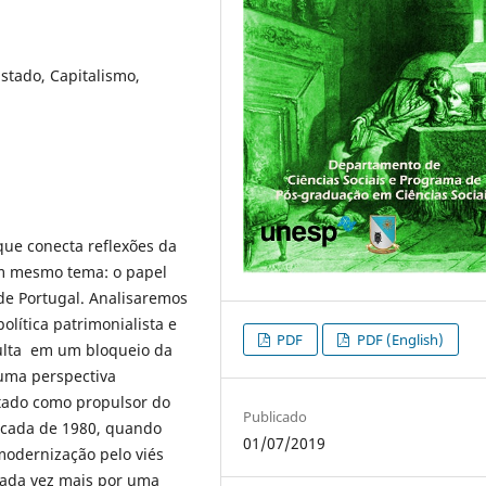
stado, Capitalismo,
ue conecta reflexões da
um mesmo tema: o papel
de Portugal. Analisaremos
lítica patrimonialista e
PDF
PDF (English)
sulta em um bloqueio da
uma perspectiva
ado como propulsor do
Publicado
década de 1980, quando
01/07/2019
modernização pelo viés
cada vez mais por uma