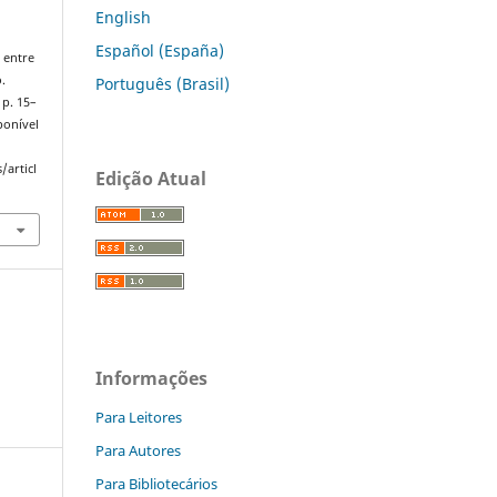
English
Español (España)
 entre
.
Português (Brasil)
 p. 15–
ponível
/articl
Edição Atual
Informações
Para Leitores
Para Autores
Para Bibliotecários