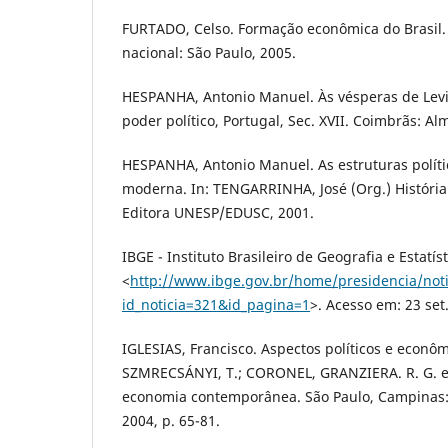
FURTADO, Celso. Formação econômica do Brasil
nacional: São Paulo, 2005.
HESPANHA, Antonio Manuel. Às vésperas de Levia
poder político, Portugal, Sec. XVII. Coimbrãs: Al
HESPANHA, Antonio Manuel. As estruturas polít
moderna. In: TENGARRINHA, José (Org.) História 
Editora UNESP/EDUSC, 2001.
IBGE - Instituto Brasileiro de Geografia e Estatís
<
http://www.ibge.gov.br/home/presidencia/notic
id_noticia=321&id_pagina=1
>. Acesso em: 23 set
IGLESIAS, Francisco. Aspectos políticos e econôm
SZMRECSÁNYI, T.; CORONEL, GRANZIERA. R. G. et 
economia contemporânea. São Paulo, Campinas
2004, p. 65-81.