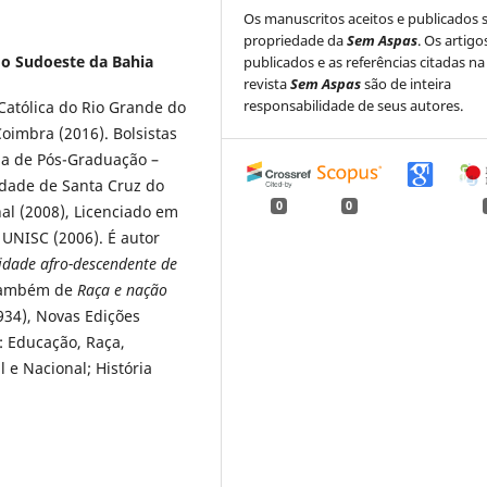
Os manuscritos aceitos e publicados 
propriedade da
Sem Aspas
. Os artigo
do Sudoeste da Bahia
publicados e as referências citadas na
revista
Sem Aspas
são de inteira
responsabilidade de seus autores.
 Católica do Rio Grande do
oimbra (2016). Bolsistas
a de Pós-Graduação –
dade de Santa Cruz do
0
0
al (2008), Licenciado em
a UNISC (2006). É autor
idade afro-descendente de
 também de
Raça e nação
934), Novas Edições
: Educação, Raça,
 e Nacional; História