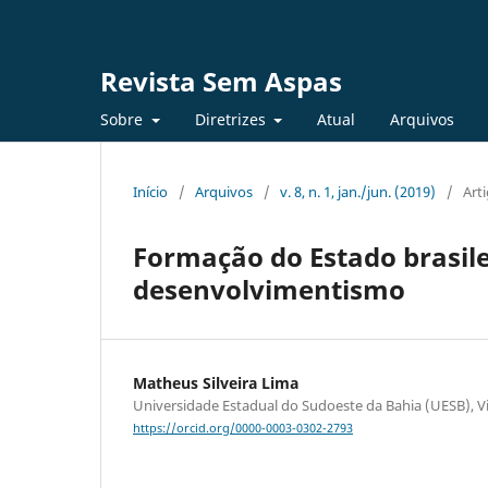
Revista Sem Aspas
Sobre
Diretrizes
Atual
Arquivos
Início
/
Arquivos
/
v. 8, n. 1, jan./jun. (2019)
/
Art
Formação do Estado brasile
desenvolvimentismo
Matheus Silveira Lima
Universidade Estadual do Sudoeste da Bahia (UESB), Vi
https://orcid.org/0000-0003-0302-2793