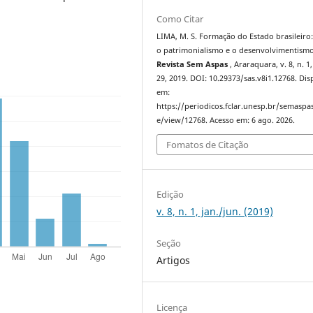
Como Citar
LIMA, M. S. Formação do Estado brasileiro:
o patrimonialismo e o desenvolvimentismo
Revista Sem Aspas
, Araraquara, v. 8, n. 1,
29, 2019. DOI: 10.29373/sas.v8i1.12768. Dis
em:
https://periodicos.fclar.unesp.br/semaspas
e/view/12768. Acesso em: 6 ago. 2026.
Fomatos de Citação
Edição
v. 8, n. 1, jan./jun. (2019)
Seção
Artigos
Licença