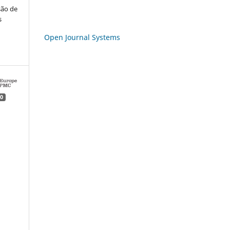
são de
s
Open Journal Systems
0