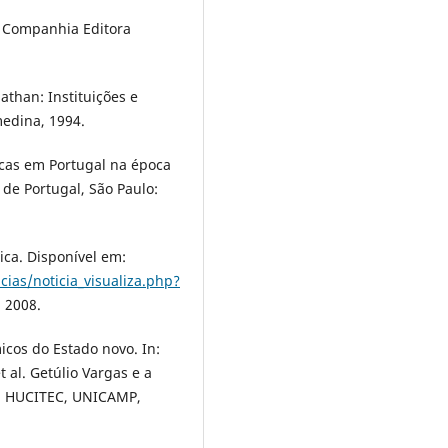
. Companhia Editora
than: Instituições e
medina, 1994.
icas em Portugal na época
de Portugal, São Paulo:
tica. Disponível em:
ias/noticia_visualiza.php?
. 2008.
icos do Estado novo. In:
al. Getúlio Vargas e a
: HUCITEC, UNICAMP,