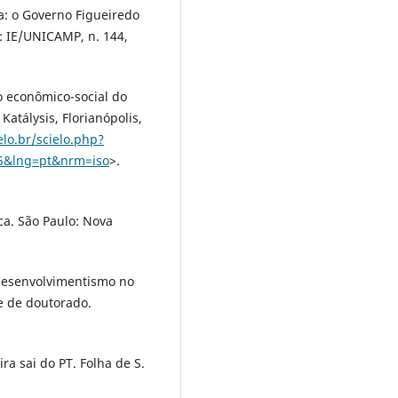
a: o Governo Figueiredo
: IE/UNICAMP, n. 144,
o econômico-social do
Katálysis, Florianópolis,
elo.br/scielo.php?
05&lng=pt&nrm=iso
>.
ica. São Paulo: Nova
desenvolvimentismo no
se de doutorado.
ra sai do PT. Folha de S.