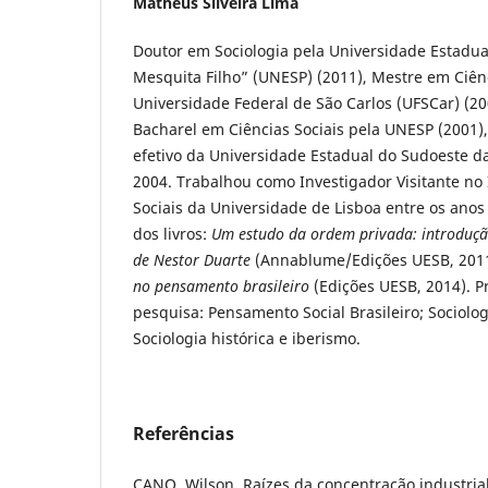
Matheus Silveira Lima
Doutor em Sociologia pela Universidade Estadual
Mesquita Filho” (UNESP) (2011), Mestre em Ciênc
Universidade Federal de São Carlos (UFSCar) (20
Bacharel em Ciências Sociais pela UNESP (2001)
efetivo da Universidade Estadual do Sudoeste d
2004. Trabalhou como Investigador Visitante no 
Sociais da Universidade de Lisboa entre os anos
dos livros:
Um estudo da ordem privada: introduçã
de Nestor Duarte
(Annablume/Edições UESB, 201
no pensamento brasileiro
(Edições UESB, 2014). P
pesquisa: Pensamento Social Brasileiro; Sociologi
Sociologia histórica e iberismo.
Referências
CANO, Wilson. Raízes da concentração industria