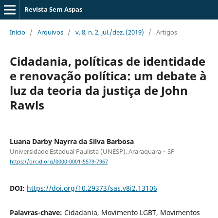
Revista Sem Aspas
Início
/
Arquivos
/
v. 8, n. 2, jul./dez. (2019)
/
Artigos
Cidadania, políticas de identidade
e renovação política: um debate à
luz da teoria da justiça de John
Rawls
Luana Darby Nayrra da Silva Barbosa
Universidade Estadual Paulista (UNESP), Araraquara – SP
https://orcid.org/0000-0001-5579-7967
DOI:
https://doi.org/10.29373/sas.v8i2.13106
Palavras-chave:
Cidadania, Movimento LGBT, Movimentos