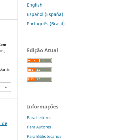
English
Español (España)
Português (Brasil)
 Sem
Edição Atual
019,
/articl
Informações
Para Leitores
a de
Para Autores
Para Bibliotecários