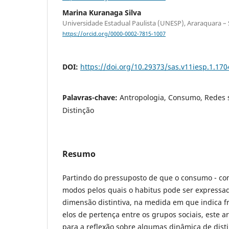
Marina Kuranaga Silva
Universidade Estadual Paulista (UNESP), Araraquara – S
https://orcid.org/0000-0002-7815-1007
DOI:
https://doi.org/10.29373/sas.v11iesp.1.170
Palavras-chave:
Antropologia, Consumo, Redes so
Distinção
Resumo
Partindo do pressuposto de que o consumo - co
modos pelos quais o habitus pode ser expressa
dimensão distintiva, na medida em que indica fr
elos de pertença entre os grupos sociais, este a
para a reflexão sobre algumas dinâmica de dist