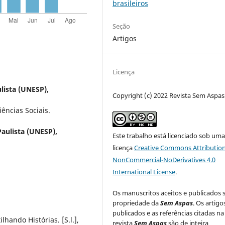
brasileiros
Seção
Artigos
Licença
lista (UNESP),
Copyright (c) 2022 Revista Sem Aspas
ências Sociais.
aulista (UNESP),
Este trabalho está licenciado sob um
licença
Creative Commons Attribution
NonCommercial-NoDerivatives 4.0
International License
.
Os manuscritos aceitos e publicados 
propriedade da
Sem Aspas
. Os artigo
publicados e as referências citadas na
hando Histórias. [S.l.],
revista
Sem Aspas
são de inteira