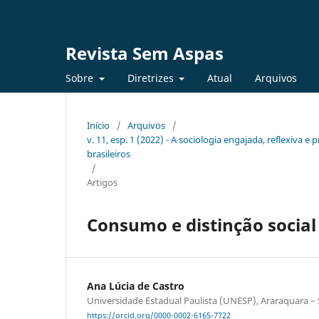
Revista Sem Aspas
Sobre
Diretrizes
Atual
Arquivos
Início
/
Arquivos
/
v. 11, esp. 1 (2022) - A sociologia engajada, reflexiva 
brasileiros
/
Artigos
Consumo e distinção social 
Ana Lúcia de Castro
Universidade Estadual Paulista (UNESP), Araraquara – S
https://orcid.org/0000-0002-6165-7722