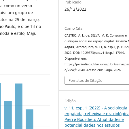
Publicado
oma como universo
26/12/2022
iais: um grupo de
utos na 25 de março,
 Paulo, e o perfil no
Como Citar
moda e estilo, Maju
CASTRO, A. L. de; SILVA, M. K. Consumo e
distinção social no espaço digital.
Revista
Aspas
, Araraquara, v. 11, n. esp.1, p. e022
2022. DOI: 10.29373/sas.v11iesp.1.17040.
Disponível em:
https://periodicos.fclar.unesp.br/semaspas
e/view/17040. Acesso em: 6 ago. 2026.
Fomatos de Citação
Edição
v. 11, esp. 1 (2022) - A sociologia
engajada, reflexiva e praxiológic
Pierre Bourdieu: Atualidades e
potencialidades nos estudos