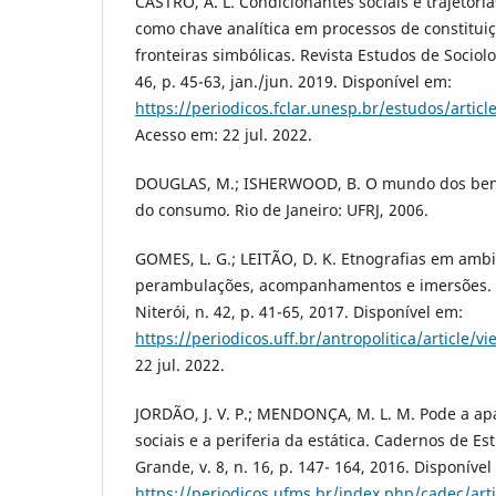
CASTRO, A. L. Condicionantes sociais e trajetóri
como chave analítica em processos de constituiç
fronteiras simbólicas. Revista Estudos de Sociolo
46, p. 45-63, jan./jun. 2019. Disponível em:
https://periodicos.fclar.unesp.br/estudos/artic
Acesso em: 22 jul. 2022.
DOUGLAS, M.; ISHERWOOD, B. O mundo dos bens
do consumo. Rio de Janeiro: UFRJ, 2006.
GOMES, L. G.; LEITÃO, D. K. Etnografias em ambie
perambulações, acompanhamentos e imersões. Re
Niterói, n. 42, p. 41-65, 2017. Disponível em:
https://periodicos.uff.br/antropolitica/article/
22 jul. 2022.
JORDÃO, J. V. P.; MENDONÇA, M. L. M. Pode a apa
sociais e a periferia da estática. Cadernos de E
Grande, v. 8, n. 16, p. 147- 164, 2016. Disponível
https://periodicos.ufms.br/index.php/cadec/art