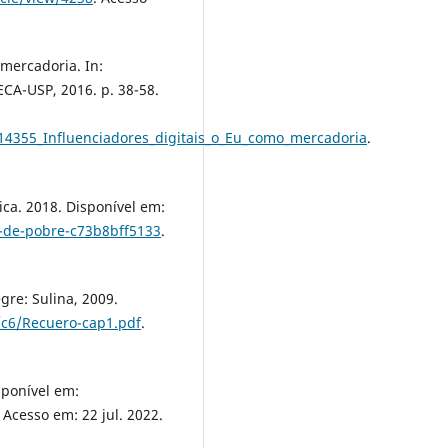
 mercadoria. In:
CA-USP, 2016. p. 38-58.
14355_Influenciadores_digitais_o_Eu_como_mercadoria
.
tica. 2018. Disponível em:
de-pobre-c73b8bff5133
.
gre: Sulina, 2009.
c/c6/Recuero-cap1.pdf
.
sponível em:
. Acesso em: 22 jul. 2022.