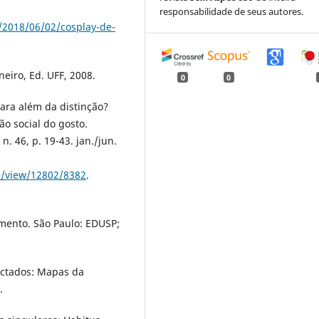
responsabilidade de seus autores.
/2018/06/02/cosplay-de-
neiro, Ed. UFF, 2008.
0
0
ara além da distinção?
o social do gosto.
n. 46, p. 19-43. jan./jun.
le/view/12802/8382
.
amento. São Paulo: EDUSP;
ectados: Mapas da
.