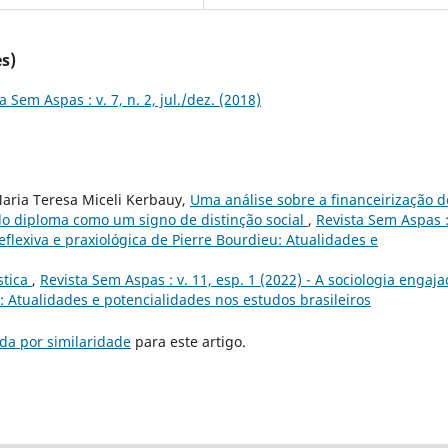
s)
a Sem Aspas : v. 7, n. 2, jul./dez. (2018)
Maria Teresa Miceli Kerbauy,
Uma análise sobre a financeirização d
 do diploma como um signo de distinção social
,
Revista Sem Aspas :
reflexiva e praxiológica de Pierre Bourdieu: Atualidades e
stica
,
Revista Sem Aspas : v. 11, esp. 1 (2022) - A sociologia engaja
u: Atualidades e potencialidades nos estudos brasileiros
da por similaridade
para este artigo.