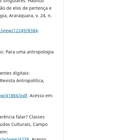
as singulares: Habitus
ão de elos de pertença e
gia, Araraquara, v. 24, n.
le/view/12249/8384
.
: Para uma antropologia
ntes digitais:
vista Antropolítica,
view/41884/pdf
. Acesso em:
rência falar? Classes
studos Culturais, Campo
 em:
icle/view/4238
. Acesso