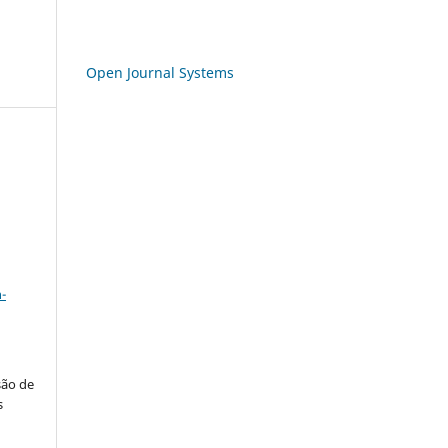
Open Journal Systems
a
-
são de
s