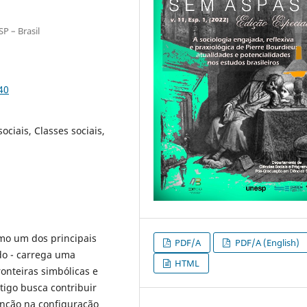
P – Brasil
40
ciais, Classes sociais,
mo um dos principais
PDF/A
PDF/A (English)
do - carrega uma
HTML
onteiras simbólicas e
rtigo busca contribuir
inção na configuração