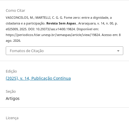
Como Citar
VASCONCELOS, M.; MARTELLI, C. G. G. Fome zero: entre a dignidade, a
cidadania e a participação.
Revista Sem Aspas
, Araraquara, v. 14, n. 00, p.
e025009, 2025. DOI: 10.29373/sas.v14i00.19824. Disponível em:
https://periodicos.fclar.unesp.br/semaspas/article/view/19824. Acesso em: 8
ago. 2026.
Fomatos de Citação
Edição
(2025), v. 14, Publicação Contínua
Seção
Artigos
Licença