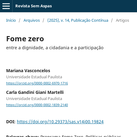
Revista Sem Aspas
Início
/
Arquivos
/
(2025), v. 14, Publicação Contínua
/
Artigos
Fome zero
entre a dignidade, a cidadania e a participação
Mariana Vasconcelos
Universidade Estadual Paulista
https://orcid.org/0000-0002-6970-1716
Carla Gandini Giani Martelli
Universidade Estadual Paulista
https://orcid.org/0000-0002-1839-2140
DOI:
https://doi.org/10.29373/sas.v14i00.19824
Palavras-chave:
Programa Fome Zero, Políticas públicas,