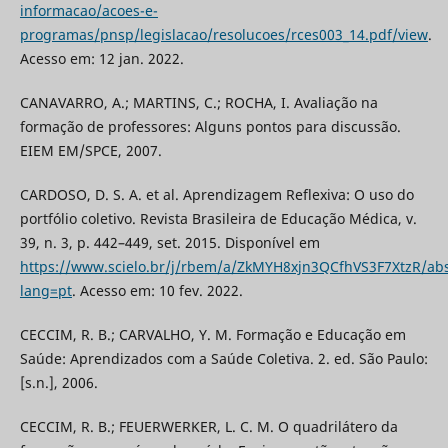
informacao/acoes-e-
programas/pnsp/legislacao/resolucoes/rces003_14.pdf/view
.
Acesso em: 12 jan. 2022.
CANAVARRO, A.; MARTINS, C.; ROCHA, I. Avaliação na
formação de professores: Alguns pontos para discussão.
EIEM EM/SPCE, 2007.
CARDOSO, D. S. A. et al. Aprendizagem Reflexiva: O uso do
portfólio coletivo. Revista Brasileira de Educação Médica, v.
39, n. 3, p. 442–449, set. 2015. Disponível em
https://www.scielo.br/j/rbem/a/ZkMYH8xjn3QCfhVS3F7XtzR/abs
lang=pt
. Acesso em: 10 fev. 2022.
CECCIM, R. B.; CARVALHO, Y. M. Formação e Educação em
Saúde: Aprendizados com a Saúde Coletiva. 2. ed. São Paulo:
[s.n.], 2006.
CECCIM, R. B.; FEUERWERKER, L. C. M. O quadrilátero da