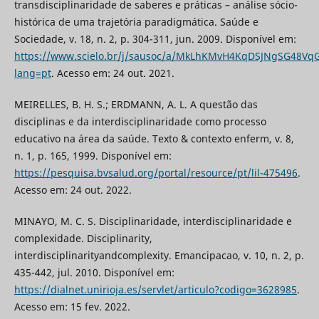
transdisciplinaridade de saberes e práticas – análise sócio-
histórica de uma trajetória paradigmática. Saúde e
Sociedade, v. 18, n. 2, p. 304-311, jun. 2009. Disponível em:
https://www.scielo.br/j/sausoc/a/MkLhKMvH4KqDSJNgSG48VqG
lang=pt
. Acesso em: 24 out. 2021.
MEIRELLES, B. H. S.; ERDMANN, A. L. A questão das
disciplinas e da interdisciplinaridade como processo
educativo na área da saúde. Texto & contexto enferm, v. 8,
n. 1, p. 165, 1999. Disponível em:
https://pesquisa.bvsalud.org/portal/resource/pt/lil-475496
.
Acesso em: 24 out. 2022.
MINAYO, M. C. S. Disciplinaridade, interdisciplinaridade e
complexidade. Disciplinarity,
interdisciplinarityandcomplexity. Emancipacao, v. 10, n. 2, p.
435-442, jul. 2010. Disponível em:
https://dialnet.unirioja.es/servlet/articulo?codigo=3628985
.
Acesso em: 15 fev. 2022.