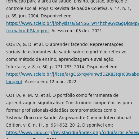
formação para a área da saúde: Ensino, gestão, atenção e
controle social. Physis: Revista de Saúde Coletiva, v. 14, n. 1,
p. 65, jun. 2004. Disponível em:
https://www.scielo.br/j/physis/a/GtNSGFwY4hzh9G9cGgDjqMp
format=pdf&lang=pt
. Acesso em: 05 dez. 2021.
COSTA, G. D. et al. O aprender fazendo: Representações
sociais de estudantes da saúde sobre o portfólio reflexivo
como método de ensino, aprendizagem e avaliação.
Interface, v. 8, n. 50, p. 771-783, 2014. Disponível em:
https://www.scielo.br/j/icse/a/gQ6xrqvPKhwdDZK83tqH63t/abs
lang=pt
. Acesso em: 12 mar. 2022.
COTTA, R. M. M. et al. O portfólio como ferramenta de
aprendizagem significativa: Construindo competências para
formar profissionais-cidadãos comprometidos com o
Sistema Único de Saúde. Angewandte Chemie International
Edition, v. 6, n. 11, p. 951-952, 2012. Disponível em:
https://www.cidui.org/revistacidui/index.php/cidui/article/vie