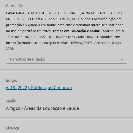
Como Citar
CAVALCANTI, A. M. C.; GURGEL, I. G. D.; GURGEL, A. do M.; FENNER, A. L. D.;
KNIERIM, G. S.; CORRÊA, V. da S.; SANTOS, M. O. S. dos. Formação-ação em
promoção e vigilância em saúde, ambiente e trabalho: Interdisciplinaridade
no uso de portfólio reflexivo.
Temas em Educação e Saúde
, Araraquara, v.
18, n. 00, p. e022011, 2022. DOI: 10.26673/tes.v18i00.16473. Disponível em:
https://periodicos.fclar.unesp.br/tes/article/view/16473. Acesso em: 6 ago.
2026.
Fomatos de Citação
Edição
v. 18 (2022): Publicação Contínua
Seção
Artigos - Áreas da Educação e Saúde
Licença