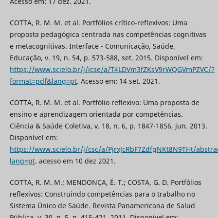
Acesso em: 17 dez. 2021.
COTTA, R. M. M. et al. Portfólios crítico-reflexivos: Uma
proposta pedagógica centrada nas competências cognitivas
e metacognitivas. Interface - Comunicação, Saúde,
Educação, v. 19, n. 54, p. 573-588, set. 2015. Disponível em:
https://www.scielo.br/j/icse/a/T4LDVm3fZKsV9rWQGVmPZVC/?
format=pdf&lang=pt
. Acesso em: 14 set. 2021.
COTTA, R. M. M. et al. Portfólio reflexivo: Uma proposta de
ensino e aprendizagem orientada por competências.
Ciência & Saúde Coletiva, v. 18, n. 6, p. 1847-1856, jun. 2013.
Disponível em:
https://www.scielo.br/j/csc/a/PjrxJcRbF7ZdfgNKt8N9THt/abstra
lang=pt
. acesso em 10 dez 2021.
COTTA, R. M. M.; MENDONÇA, É. T.; COSTA, G. D. Portfólios
reflexivos: Construindo competências para o trabalho no
Sistema Único de Saúde. Revista Panamericana de Salud
Pública, v. 30, n. 5, p. 415-421, 2011. Disponível em: