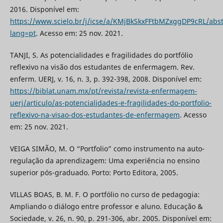
2016. Disponível em:
https://www.scielo.br/j/icse/a/KMjBkSkxFFtbMZxggDP9cRL/abst
lang=pt
. Acesso em: 25 nov. 2021.
TANJI, S. As potencialidades e fragilidades do portfólio
reflexivo na visão dos estudantes de enfermagem. Rev.
enferm. UERJ, v. 16, n. 3, p. 392-398, 2008. Disponível em:
https://biblat.unam.mx/pt/revista/revista-enfermagem-
uerj/articulo/as-potencialidades-e-fragilidades-do-portfolio-
reflexivo-na-visao-dos-estudantes-de-enfermagem
. Acesso
em: 25 nov. 2021.
VEIGA SIMÃO, M. O “Portfolio” como instrumento na auto-
regulação da aprendizagem: Uma experiência no ensino
superior pós-graduado. Porto: Porto Editora, 2005.
VILLAS BOAS, B. M. F. O portfólio no curso de pedagogia:
Ampliando o diálogo entre professor e aluno. Educação &
Sociedade, v. 26, n. 90, p. 291-306, abr. 2005. Disponível em: