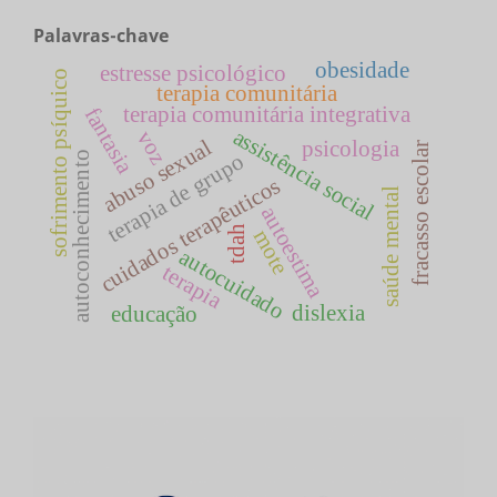
Palavras-chave
obesidade
estresse psicológico
sofrimento psíquico
terapia comunitária
terapia comunitária integrativa
fantasia
assistência social
voz
abuso sexual
psicologia
fracasso escolar
terapia de grupo
autoconhecimento
cuidados terapêuticos
saúde mental
autoestima
tdah
mote
autocuidado
terapia
dislexia
educação