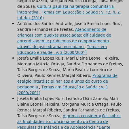
Regina Muzzeti, Morgana Múrcia Ortega, Taísa Borges
de Sousa,
Cultura paulista na terapia comunitária
integrativa
,
Temas em Educação e Saúde : v. 12, n. 2,
jul-dez (2016)
Antônio dos Santos Andrade, Josefa Emília Lopes Ruiz,
Sandra Fernandes de Freitas,
Atendimento de
crianças com queixas associadas: dificuldade de
aprendizagem e problemas de comportamento
através do psicodrama moreniano
,
Temas em
Educação e Saúde : v. 3 (2000/2001)
Josefa Emília Lopes Ruiz, Mari Elaine Leonel Teixeira,
Morgana Múrcia Ortega, Sandra Fernandes de Freitas,
Taísa Borges de Souza, Maria Beatriz Loureiro de
Oliveira, Paulo Rennes Marçal Ribeiro,
Programa de
estágio interdisciplinar aos alunos do curso de
pedagogia
,
Temas em Educação e Saúde : v. 3
(2000/2001)
Josefa Emília Lopes Ruiz, Leandro Osni Zaniolo, Mari
Elaine Leonel Teixeira, Morgana Murcia Ortega, Paulo
Rennes Marçal Ribeiro, Sandra Fernandes de Freitas,
Taísa Borges de Souza,
Algumas considerações sobre
as finalidades e o funcionamento do Centro de
Pesquisas da Infância e da Adolescência "Dante