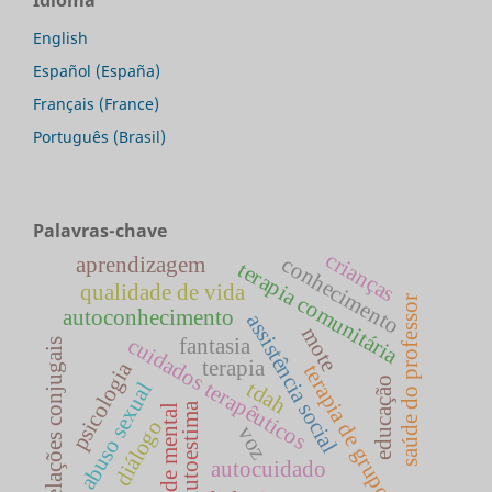
English
Español (España)
Français (France)
Português (Brasil)
Palavras-chave
crianças
conhecimento
aprendizagem
terapia comunitária
qualidade de vida
saúde do professor
autoconhecimento
assistência social
mote
cuidados terapêuticos
fantasia
relações conjugais
terapia
psicologia
terapia de grupo
educação
tdah
abuso sexual
autoestima
saúde mental
diálogo
voz
autocuidado