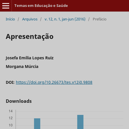
Temas em Educação e Saúde
Início
/
Arquivos
/
v. 12, n. 1, jan-jun (2016)
/
Prefácio
Apresentação
Josefa Emília Lopes Ruiz
Morgana Múrcia
DOI:
https://doi.org/10.26673/tes.v12i0.9808
Downloads