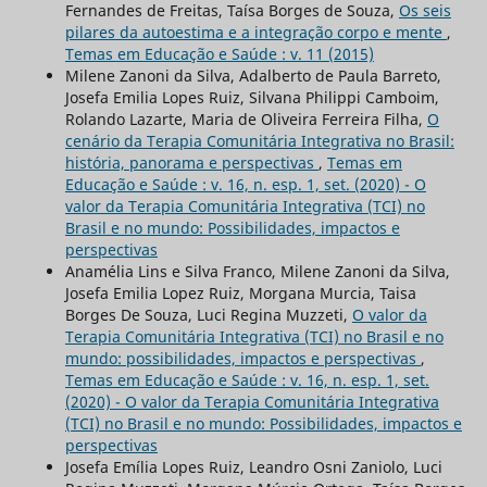
Fernandes de Freitas, Taísa Borges de Souza,
Os seis
pilares da autoestima e a integração corpo e mente
,
Temas em Educação e Saúde : v. 11 (2015)
Milene Zanoni da Silva, Adalberto de Paula Barreto,
Josefa Emilia Lopes Ruiz, Silvana Philippi Camboim,
Rolando Lazarte, Maria de Oliveira Ferreira Filha,
O
cenário da Terapia Comunitária Integrativa no Brasil:
história, panorama e perspectivas
,
Temas em
Educação e Saúde : v. 16, n. esp. 1, set. (2020) - O
valor da Terapia Comunitária Integrativa (TCI) no
Brasil e no mundo: Possibilidades, impactos e
perspectivas
Anamélia Lins e Silva Franco, Milene Zanoni da Silva,
Josefa Emilia Lopez Ruiz, Morgana Murcia, Taisa
Borges De Souza, Luci Regina Muzzeti,
O valor da
Terapia Comunitária Integrativa (TCI) no Brasil e no
mundo: possibilidades, impactos e perspectivas
,
Temas em Educação e Saúde : v. 16, n. esp. 1, set.
(2020) - O valor da Terapia Comunitária Integrativa
(TCI) no Brasil e no mundo: Possibilidades, impactos e
perspectivas
Josefa Emília Lopes Ruiz, Leandro Osni Zaniolo, Luci