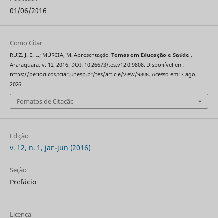
01/06/2016
Como Citar
RUIZ, J. E. L.; MÚRCIA, M. Apresentação.
Temas em Educação e Saúde
,
Araraquara, v. 12, 2016. DOI: 10.26673/tes.v12i0.9808. Disponível em:
https://periodicos.fclar.unesp.br/tes/article/view/9808. Acesso em: 7 ago.
2026.
Fomatos de Citação
Edição
v. 12, n. 1, jan-jun (2016)
Seção
Prefácio
Licença