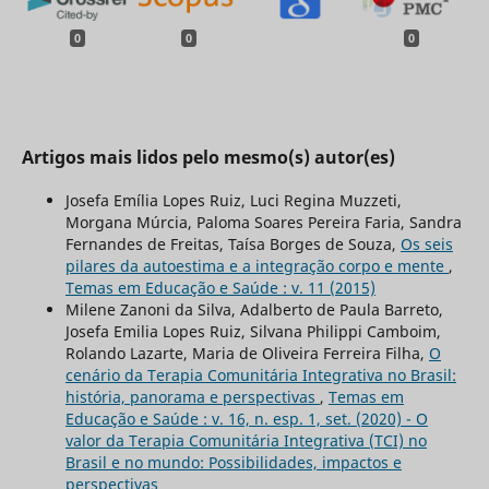
0
0
0
Artigos mais lidos pelo mesmo(s) autor(es)
Josefa Emília Lopes Ruiz, Luci Regina Muzzeti,
Morgana Múrcia, Paloma Soares Pereira Faria, Sandra
Fernandes de Freitas, Taísa Borges de Souza,
Os seis
pilares da autoestima e a integração corpo e mente
,
Temas em Educação e Saúde : v. 11 (2015)
Milene Zanoni da Silva, Adalberto de Paula Barreto,
Josefa Emilia Lopes Ruiz, Silvana Philippi Camboim,
Rolando Lazarte, Maria de Oliveira Ferreira Filha,
O
cenário da Terapia Comunitária Integrativa no Brasil:
história, panorama e perspectivas
,
Temas em
Educação e Saúde : v. 16, n. esp. 1, set. (2020) - O
valor da Terapia Comunitária Integrativa (TCI) no
Brasil e no mundo: Possibilidades, impactos e
perspectivas