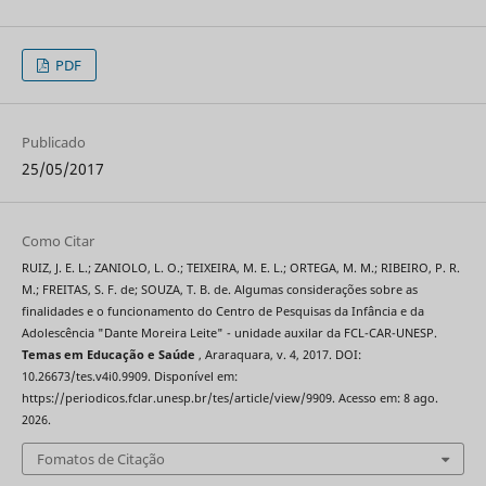
PDF
Publicado
25/05/2017
Como Citar
RUIZ, J. E. L.; ZANIOLO, L. O.; TEIXEIRA, M. E. L.; ORTEGA, M. M.; RIBEIRO, P. R.
M.; FREITAS, S. F. de; SOUZA, T. B. de. Algumas considerações sobre as
finalidades e o funcionamento do Centro de Pesquisas da Infância e da
Adolescência "Dante Moreira Leite" - unidade auxilar da FCL-CAR-UNESP.
Temas em Educação e Saúde
, Araraquara, v. 4, 2017. DOI:
10.26673/tes.v4i0.9909. Disponível em:
https://periodicos.fclar.unesp.br/tes/article/view/9909. Acesso em: 8 ago.
2026.
Fomatos de Citação