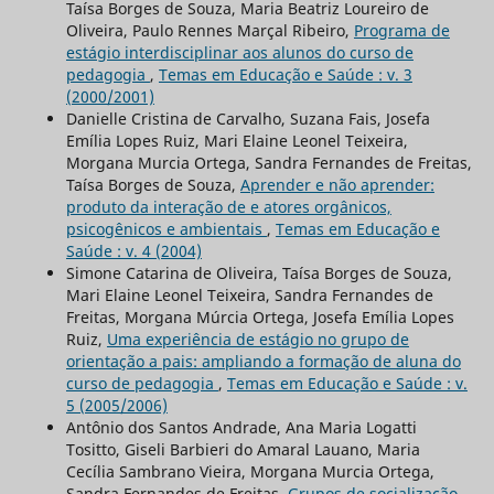
Taísa Borges de Souza, Maria Beatriz Loureiro de
Oliveira, Paulo Rennes Marçal Ribeiro,
Programa de
estágio interdisciplinar aos alunos do curso de
pedagogia
,
Temas em Educação e Saúde : v. 3
(2000/2001)
Danielle Cristina de Carvalho, Suzana Fais, Josefa
Emília Lopes Ruiz, Mari Elaine Leonel Teixeira,
Morgana Murcia Ortega, Sandra Fernandes de Freitas,
Taísa Borges de Souza,
Aprender e não aprender:
produto da interação de e atores orgânicos,
psicogênicos e ambientais
,
Temas em Educação e
Saúde : v. 4 (2004)
Simone Catarina de Oliveira, Taísa Borges de Souza,
Mari Elaine Leonel Teixeira, Sandra Fernandes de
Freitas, Morgana Múrcia Ortega, Josefa Emília Lopes
Ruiz,
Uma experiência de estágio no grupo de
orientação a pais: ampliando a formação de aluna do
curso de pedagogia
,
Temas em Educação e Saúde : v.
5 (2005/2006)
Antônio dos Santos Andrade, Ana Maria Logatti
Tositto, Giseli Barbieri do Amaral Lauano, Maria
Cecília Sambrano Vieira, Morgana Murcia Ortega,
Sandra Fernandes de Freitas,
Grupos de socialização