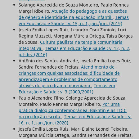
Solange Aparecida de Souza Monteiro, Paulo Rennes
Marçal Ribeiro,
Atuação do pedagogo e as questões
de gênero e identidade na educação infantil
,
Temas
em Educação e Saúde : v. 15, n. 1, jan./jun. (2019)
Josefa Emília Lopes Ruiz, Leandro Osni Zaniolo, Luci
Regina Muzzeti, Morgana Múrcia Ortega, Taísa Borges
de Sousa,
Cultura paulista na terapia comunitária
integrativa
,
Temas em Educação e Saúde : v. 12, n. 2,
jul-dez (2016)
Antônio dos Santos Andrade, Josefa Emília Lopes Ruiz,
Sandra Fernandes de Freitas,
Atendimento de
crianças com queixas associadas: dificuldade de
aprendizagem e problemas de comportamento
através do psicodrama moreniano
,
Temas em
Educação e Saúde : v. 3 (2000/2001)
Paulo Alexandre Filho, Solange Aparecida de Souza
Monteiro, Paulo Rennes Marçal Ribeiro,
Por uma
prática dialógica contemporânea: Bakhtin e as TDIC
na produção escrita
,
Temas em Educação e Saúde : v.
16, n. 1, jan./jun. (2020)
Josefa Emília Lopes Ruiz, Mari Elaine Leonel Teixeira,
Morgana Múrcia Ortega, Sandra Fernandes de Freitas,