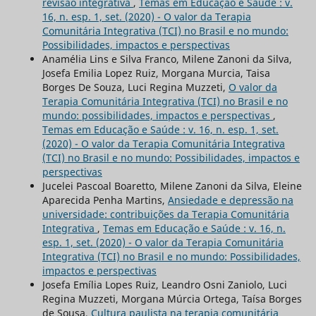
revisão integrativa
,
Temas em Educação e Saúde : v.
16, n. esp. 1, set. (2020) - O valor da Terapia
Comunitária Integrativa (TCI) no Brasil e no mundo:
Possibilidades, impactos e perspectivas
Anamélia Lins e Silva Franco, Milene Zanoni da Silva,
Josefa Emilia Lopez Ruiz, Morgana Murcia, Taisa
Borges De Souza, Luci Regina Muzzeti,
O valor da
Terapia Comunitária Integrativa (TCI) no Brasil e no
mundo: possibilidades, impactos e perspectivas
,
Temas em Educação e Saúde : v. 16, n. esp. 1, set.
(2020) - O valor da Terapia Comunitária Integrativa
(TCI) no Brasil e no mundo: Possibilidades, impactos e
perspectivas
Jucelei Pascoal Boaretto, Milene Zanoni da Silva, Eleine
Aparecida Penha Martins,
Ansiedade e depressão na
universidade: contribuições da Terapia Comunitária
Integrativa
,
Temas em Educação e Saúde : v. 16, n.
esp. 1, set. (2020) - O valor da Terapia Comunitária
Integrativa (TCI) no Brasil e no mundo: Possibilidades,
impactos e perspectivas
Josefa Emília Lopes Ruiz, Leandro Osni Zaniolo, Luci
Regina Muzzeti, Morgana Múrcia Ortega, Taísa Borges
de Sousa,
Cultura paulista na terapia comunitária