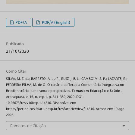
PDF/A
PDF/A (English)
Publicado
21/10/2020
Como Citar
SILVA, M. Z. da; BARRETO, A. de P.; RUIZ, J. E. L.; CAMBOIM, S. P.; LAZARTE, R.;
FERREIRA FILHA, M. de O. O cenário da Terapia Comunitária Integrativa no
Brasil: história, panorama e perspectivas.
Temas em Educação e Saúde
,
Araraquara, v. 16, n. esp.1, p. 341–359, 2020. DOI:
10.26673/tes.v16iesp.1.14316. Disponível em:
https://periodicos.fclar.unesp.br/tes/article/view/14316. Acesso em: 10 ago.
2026.
Fomatos de Citação