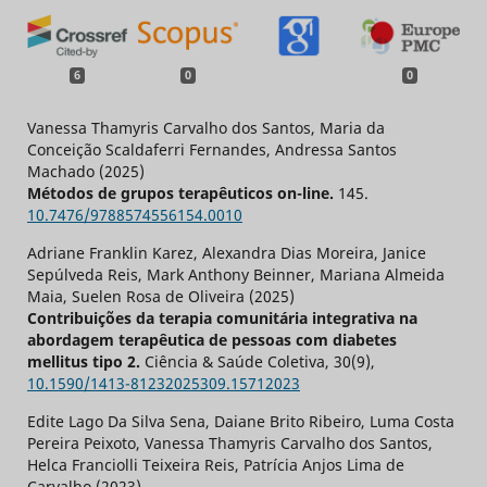
6
0
0
Vanessa Thamyris Carvalho dos Santos, Maria da
Conceição Scaldaferri Fernandes, Andressa Santos
Machado (2025)
Métodos de grupos terapêuticos on-line.
145.
10.7476/9788574556154.0010
Adriane Franklin Karez, Alexandra Dias Moreira, Janice
Sepúlveda Reis, Mark Anthony Beinner, Mariana Almeida
Maia, Suelen Rosa de Oliveira (2025)
Contribuições da terapia comunitária integrativa na
abordagem terapêutica de pessoas com diabetes
mellitus tipo 2.
Ciência & Saúde Coletiva,
30
(9),
10.1590/1413-81232025309.15712023
Edite Lago Da Silva Sena, Daiane Brito Ribeiro, Luma Costa
Pereira Peixoto, Vanessa Thamyris Carvalho dos Santos,
Helca Franciolli Teixeira Reis, Patrícia Anjos Lima de
Carvalho (2023)