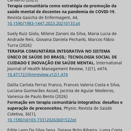
Terapia comunitária como estratégia de promoção da
saúde mental de docentes na pandemia de COVID-19.
Revista Gaúcha de Enfermagem,
44
,
10.1590/1983-1447.2023.20210133.pt
Suely Ruiz Giolo, Milene Zanoni da Silva, Maria Lucia de
Andrade Reis, Giovana Daniela Pecharki, Marcos Fábio
Turra (2026)
TERAPIA COMUNITÁRIA INTEGRATIVA NO SISTEMA
ÚNICO DE SAÚDE DO BRASIL: TECNOLOGIA SOCIAL DE
CUIDADO E INOVAÇÃO EM SAÚDE MENTAL.
International
Journal of Health Management Review,
12
(1),
e474.
10.47172/ijhmreview.v12i1.474
Dalila Carlota Ferraz Franco, Frances Valeria Costa e Silva,
Luciana Guimarães Assad, Jacinta de Aguiar Medeiros,
Vanessa de Paulo Bento (2026)
Formação em terapia comunitária integrativa: desafios e
superação de preconceitos.
Physis: Revista de Saúde
Coletiva,
36
(1),
10.1590/s0103-733120263601522pt
Edite Lago Da Silva Sena, Daiane Brito Ribeiro, Luma Costa