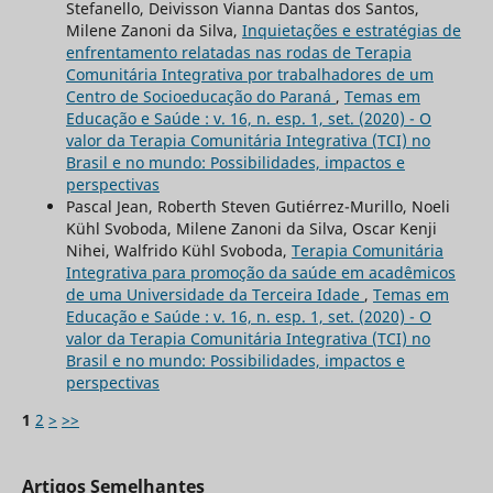
Stefanello, Deivisson Vianna Dantas dos Santos,
Milene Zanoni da Silva,
Inquietações e estratégias de
enfrentamento relatadas nas rodas de Terapia
Comunitária Integrativa por trabalhadores de um
Centro de Socioeducação do Paraná
,
Temas em
Educação e Saúde : v. 16, n. esp. 1, set. (2020) - O
valor da Terapia Comunitária Integrativa (TCI) no
Brasil e no mundo: Possibilidades, impactos e
perspectivas
Pascal Jean, Roberth Steven Gutiérrez-Murillo, Noeli
Kühl Svoboda, Milene Zanoni da Silva, Oscar Kenji
Nihei, Walfrido Kühl Svoboda,
Terapia Comunitária
Integrativa para promoção da saúde em acadêmicos
de uma Universidade da Terceira Idade
,
Temas em
Educação e Saúde : v. 16, n. esp. 1, set. (2020) - O
valor da Terapia Comunitária Integrativa (TCI) no
Brasil e no mundo: Possibilidades, impactos e
perspectivas
1
2
>
>>
Artigos Semelhantes