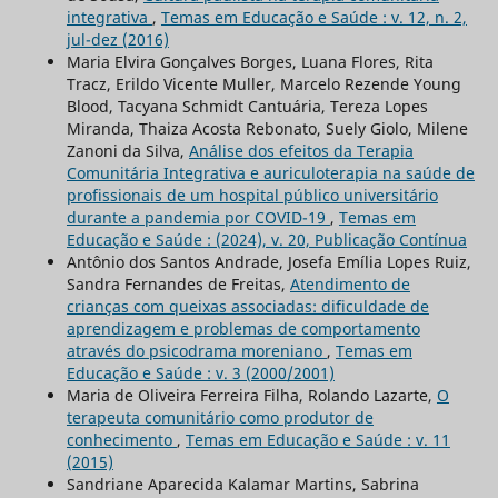
integrativa
,
Temas em Educação e Saúde : v. 12, n. 2,
jul-dez (2016)
Maria Elvira Gonçalves Borges, Luana Flores, Rita
Tracz, Erildo Vicente Muller, Marcelo Rezende Young
Blood, Tacyana Schmidt Cantuária, Tereza Lopes
Miranda, Thaiza Acosta Rebonato, Suely Giolo, Milene
Zanoni da Silva,
Análise dos efeitos da Terapia
Comunitária Integrativa e auriculoterapia na saúde de
profissionais de um hospital público universitário
durante a pandemia por COVID-19
,
Temas em
Educação e Saúde : (2024), v. 20, Publicação Contínua
Antônio dos Santos Andrade, Josefa Emília Lopes Ruiz,
Sandra Fernandes de Freitas,
Atendimento de
crianças com queixas associadas: dificuldade de
aprendizagem e problemas de comportamento
através do psicodrama moreniano
,
Temas em
Educação e Saúde : v. 3 (2000/2001)
Maria de Oliveira Ferreira Filha, Rolando Lazarte,
O
terapeuta comunitário como produtor de
conhecimento
,
Temas em Educação e Saúde : v. 11
(2015)
Sandriane Aparecida Kalamar Martins, Sabrina