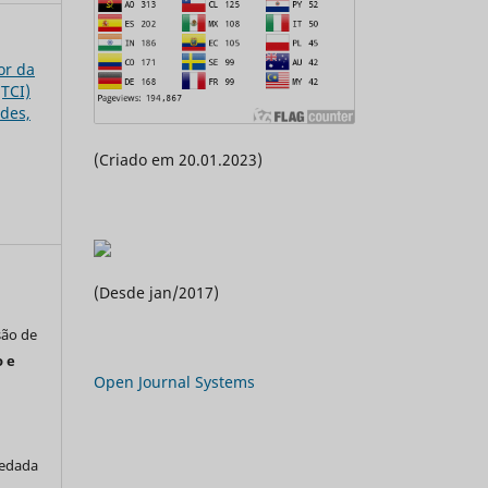
lor da
(TCI)
ades,
(Criado em 20.01.2023)
(Desde jan/2017)
são de
 e
Open Journal Systems
vedada