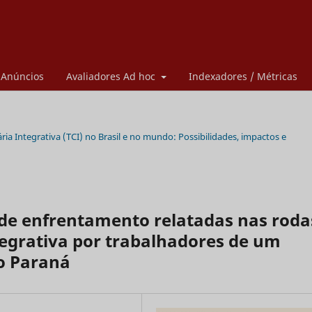
Anúncios
Avaliadores Ad hoc
Indexadores / Métricas
tária Integrativa (TCI) no Brasil e no mundo: Possibilidades, impactos e
 de enfrentamento relatadas nas roda
tegrativa por trabalhadores de um
o Paraná