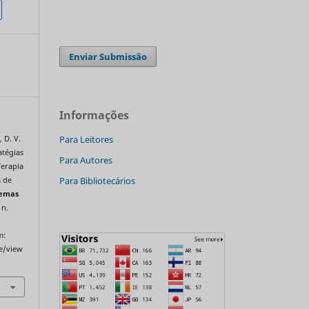
Enviar Submissão
Informações
Para Leitores
 D. V.
atégias
Para Autores
Terapia
Para Bibliotecários
s de
emas
 n.
m:
le/view