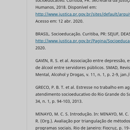
socioeducativo. Curitiba, PR: Secretaria da Justiç
Humanos, 2018. Disponível em:
http://www.justica.pr.gov.br/sites/default/arqu
Acesso em: 12 abr. 2020.
BRASIL. Socioeducação. Curitiba, PR: SEJUF, DEA
http://www.justica.pr.gov.br/Pagina/Socioeduca
2020.
GAVIN, R. S. et al. Associação entre depressão, 
de álcool entre servidores públicos. SMAD, Revi
Mental, Alcohol y Drogas, v. 11, n. 1, p. 2-9, jan.
GRECO, P. B. T. et al. Estresse no trabalho em a
atendimento socioeducativo do Rio Grande do Su
34, n. 1, p. 94-103, 2013.
MINAYO, M. C. S. Introdução. In: MINAYO, M. C. S
R. (Org.). Avaliação por triangulação de métod
programas sociais. Rio de Janeiro: Fiocruz, p. 19