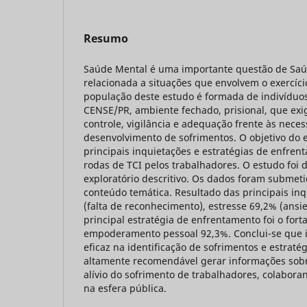
Resumo
Saúde Mental é uma importante questão de Sa
relacionada a situações que envolvem o exercíci
população deste estudo é formada de indivíduo
CENSE/PR, ambiente fechado, prisional, que ex
controle, vigilância e adequação frente às nece
desenvolvimento de sofrimentos. O objetivo do es
principais inquietações e estratégias de enfren
rodas de TCI pelos trabalhadores. O estudo foi d
exploratório descritivo. Os dados foram submeti
conteúdo temática. Resultado das principais inq
(falta de reconhecimento), estresse 69,2% (ans
principal estratégia de enfrentamento foi o fort
empoderamento pessoal 92,3%. Conclui-se que i
eficaz na identificação de sofrimentos e estraté
altamente recomendável gerar informações sobr
alívio do sofrimento de trabalhadores, colabor
na esfera pública.