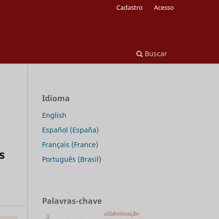
Cadastro
Acesso
Buscar
Idioma
English
Español (España)
Français (France)
s
Português (Brasil)
Palavras-chave
alfabetização