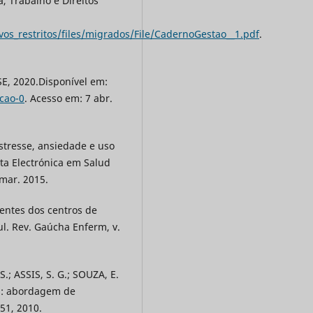
a, Trabalho e Direitos
ivos_restritos/files/migrados/File/CadernoGestao__1.pdf
.
SE, 2020.Disponível em:
cao-0
. Acesso em: 7 abr.
estresse, ansiedade e uso
sta Electrónica em Salud
/mar. 2015.
gentes dos centros de
l. Rev. Gaúcha Enferm, v.
.; ASSIS, S. G.; SOUZA, E.
os: abordagem de
-51, 2010.