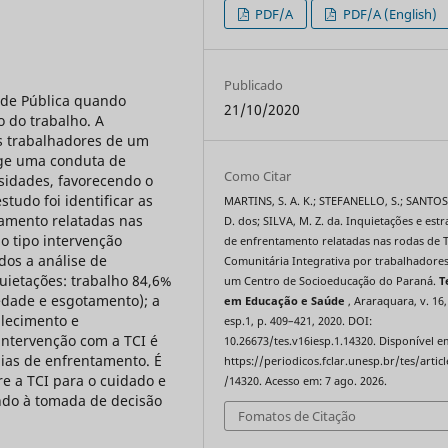
PDF/A
PDF/A (English)
Publicado
úde Pública quando
21/10/2020
o do trabalho. A
s trabalhadores de um
ige uma conduta de
Como Citar
ssidades, favorecendo o
tudo foi identificar as
MARTINS, S. A. K.; STEFANELLO, S.; SANTOS,
tamento relatadas nas
D. dos; SILVA, M. Z. da. Inquietações e estr
o tipo intervenção
de enfrentamento relatadas nas rodas de 
dos a análise de
Comunitária Integrativa por trabalhadore
uietações: trabalho 84,6%
um Centro de Socioeducação do Paraná.
T
iedade e esgotamento); a
em Educação e Saúde
, Araraquara, v. 16,
alecimento e
esp.1, p. 409–421, 2020. DOI:
ntervenção com a TCI é
10.26673/tes.v16iesp.1.14320. Disponível e
gias de enfrentamento. É
https://periodicos.fclar.unesp.br/tes/artic
e a TCI para o cuidado e
/14320. Acesso em: 7 ago. 2026.
ando à tomada de decisão
Fomatos de Citação