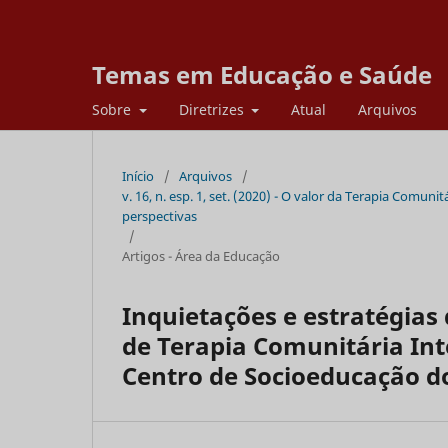
Temas em Educação e Saúde
Sobre
Diretrizes
Atual
Arquivos
Início
/
Arquivos
/
v. 16, n. esp. 1, set. (2020) - O valor da Terapia Comuni
perspectivas
/
Artigos - Área da Educação
Inquietações e estratégias
de Terapia Comunitária In
Centro de Socioeducação d