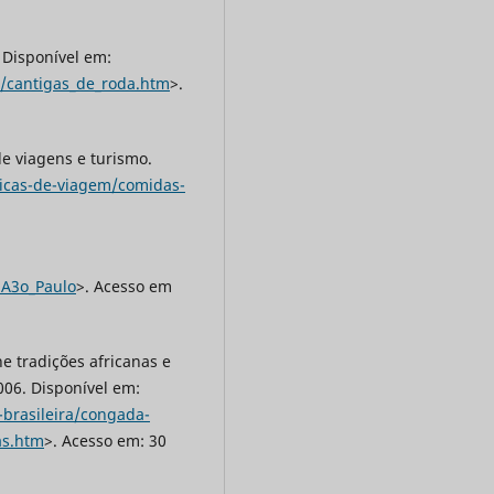
 Disponível em:
o/cantigas_de_roda.htm
>.
e viagens e turismo.
icas-de-viagem/comidas-
%A3o_Paulo
>. Acesso em
ne tradições africanas e
006. Disponível em:
-brasileira/congada-
cas.htm
>. Acesso em: 30