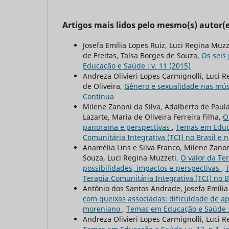
Artigos mais lidos pelo mesmo(s) autor(e
Josefa Emília Lopes Ruiz, Luci Regina Muz
de Freitas, Taísa Borges de Souza,
Os seis
Educação e Saúde : v. 11 (2015)
Andreza Olivieri Lopes Carmignolli, Luci R
de Oliveira,
Gênero e sexualidade nas mús
Contínua
Milene Zanoni da Silva, Adalberto de Paula
Lazarte, Maria de Oliveira Ferreira Filha,
O
panorama e perspectivas
,
Temas em Educaç
Comunitária Integrativa (TCI) no Brasil e 
Anamélia Lins e Silva Franco, Milene Zanon
Souza, Luci Regina Muzzeti,
O valor da Te
possibilidades, impactos e perspectivas
,
T
Terapia Comunitária Integrativa (TCI) no B
Antônio dos Santos Andrade, Josefa Emília
com queixas associadas: dificuldade de 
moreniano
,
Temas em Educação e Saúde : 
Andreza Olivieri Lopes Carmignolli, Luci 