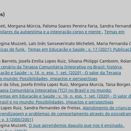
s)
zeti, Morgana Múrcia, Paloma Soares Pereira Faria, Sandra Fernan
 pilares da autoestima e a integração corpo e mente
,
Temas em
egina Muzzeti, Laís Inês Sanseverinato Micheleti, Maria Fernanda C
icas de funk
,
Temas em Educação e Saúde : v. 17 (2021): Publicaç
 Barreto, Josefa Emilia Lopes Ruiz, Silvana Philippi Camboim, Rola
 cenário da Terapia Comunitária Integrativa no Brasil: história,
ão e Saúde : v. 16, n. esp. 1, set. (2020) - O valor da Terapia
no mundo: Possibilidades, impactos e perspectivas
i da Silva, Josefa Emilia Lopez Ruiz, Morgana Murcia, Taisa Borges
rapia Comunitária Integrativa (TCI) no Brasil e no mundo:
emas em Educação e Saúde : v. 16, n. esp. 1, set. (2020) - O valor 
rasil e no mundo: Possibilidades, impactos e perspectivas
 Lopes Ruiz, Sandra Fernandes de Freitas,
Atendimento de criança
aprendizagem e problemas de comportamento através do psicodra
v. 3 (2000/2001)
Regina Muzzeti,
O que aprendemos daquilo que nos é ensinado
,