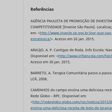
Referências
AGÊNCIA PAULISTA DE PROMOÇÃO DE INVESTI
COMPETITIVIDADE [Investe São Paulo]. Localizaçã
em: <
http://www.investe.sp.gov.br/por-que-sao-
estrategica/
>. Acesso em 26 jan. 2015.
ARAÚJO, A. P. Cantigas de Roda. Info Escola: N
Disponível em: <
http://www.infoescola.com/folc
Acesso em 30 jan. 2015.
BARRETO, A. Terapia Comunitária passo a passo. 
LCR, 2008.
CAMINHOS do campo ensina uma deliciosa receit
Rede Globo – RPC. Disponível em:
<
http://redeglobo.globo.com/rpc/noticia/2015
ensina-uma-deliciosa-receita-de-bolo-de-laranja