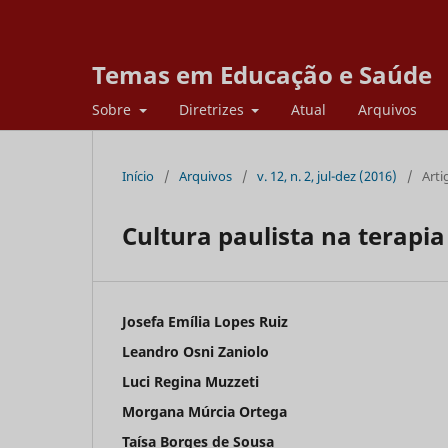
Temas em Educação e Saúde
Sobre
Diretrizes
Atual
Arquivos
Início
/
Arquivos
/
v. 12, n. 2, jul-dez (2016)
/
Arti
Cultura paulista na terapi
Josefa Emília Lopes Ruiz
Leandro Osni Zaniolo
Luci Regina Muzzeti
Morgana Múrcia Ortega
Taísa Borges de Sousa