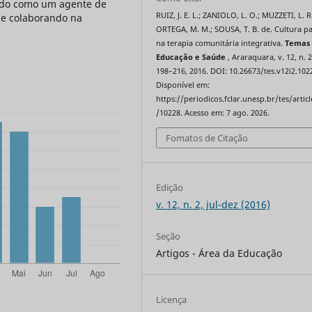
ando como um agente de
RUIZ, J. E. L.; ZANIOLO, L. O.; MUZZETI, L. R
e colaborando na
ORTEGA, M. M.; SOUSA, T. B. de. Cultura pa
na terapia comunitária integrativa.
Temas
Educação e Saúde
, Araraquara, v. 12, n. 2
198–216, 2016. DOI: 10.26673/tes.v12i2.102
Disponível em:
https://periodicos.fclar.unesp.br/tes/artic
/10228. Acesso em: 7 ago. 2026.
Fomatos de Citação
Edição
v. 12, n. 2, jul-dez (2016)
Seção
Artigos - Área da Educação
Licença