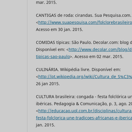
mar. 2015.
CANTIGAS de roda: cirandas. Sua Pesquisa.com.
<
http://www.suapesquisa.com/folclorebrasileir
Acesso em 30 jan. 2015.
COMIDAS típicas: São Paulo. Decolar.com: blog d
Disponível em: <
http://www.decolar.com/blog/d
tipicas-sao-paulo
>. Acesso em 02 mar. 2015.
CULINÁRIA. Wikipédia livre. Disponível em:
<
http://pt.wikipedia.org/wiki/Cultura_de_S%C3
26 jan 2015.
CULTURA brasileira: congada - festa folclórica u
ibéricas. Pedagogia & Comunicação, p. 3, ago. 2
<
http://educacao.uol.com.br/disciplinas/cultura
festa-folclorica-une-tradicoes-africanas-e-iberi
jan. 2015.