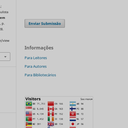
.;
ulista
 em
Enviar Submissão
, p.
28.
le/view
Informações
Para Leitores
Para Autores
Para Bibliotecários