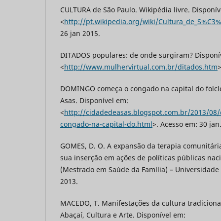
CULTURA de São Paulo. Wikipédia livre. Disponív
<
http://pt.wikipedia.org/wiki/Cultura_de_S%C3
26 jan 2015.
DITADOS populares: de onde surgiram? Disponí
<
http://www.mulhervirtual.com.br/ditados.htm
>
DOMINGO começa o congado na capital do folclo
Asas. Disponível em:
<
http://cidadedeasas.blogspot.com.br/2013/08
congado-na-capital-do.html
>. Acesso em: 30 jan
GOMES, D. O. A expansão da terapia comunitária 
sua inserção em ações de políticas públicas naci
(Mestrado em Saúde da Família) – Universidade 
2013.
MACEDO, T. Manifestações da cultura tradiciona
Abaçaí, Cultura e Arte. Disponível em: