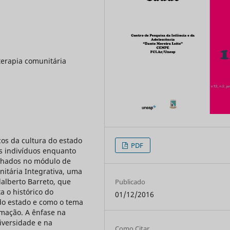
terapia comunitária
cos da cultura do estado
PDF
os indivíduos enquanto
alhados no módulo de
nitária Integrativa, uma
dalberto Barreto, que
Publicado
a o histórico do
01/12/2016
do estado e como o tema
rmação. A ênfase na
iversidade e na
Como Citar