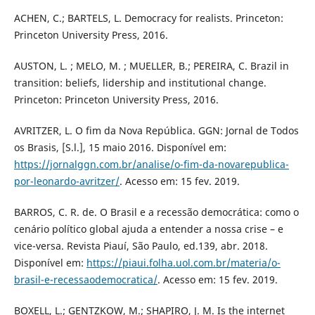
ACHEN, C.; BARTELS, L. Democracy for realists. Princeton:
Princeton University Press, 2016.
AUSTON, L. ; MELO, M. ; MUELLER, B.; PEREIRA, C. Brazil in
transition: beliefs, lidership and institutional change.
Princeton: Princeton University Press, 2016.
AVRITZER, L. O fim da Nova República. GGN: Jornal de Todos
os Brasis, [S.l.], 15 maio 2016. Disponível em:
https://jornalggn.com.br/analise/o-fim-da-novarepublica-
por-leonardo-avritzer/
. Acesso em: 15 fev. 2019.
BARROS, C. R. de. O Brasil e a recessão democrática: como o
cenário político global ajuda a entender a nossa crise – e
vice-versa. Revista Piauí, São Paulo, ed.139, abr. 2018.
Disponível em:
https://piaui.folha.uol.com.br/materia/o-
brasil-e-recessaodemocratica/
. Acesso em: 15 fev. 2019.
BOXELL, L.; GENTZKOW, M.; SHAPIRO, J. M. Is the internet