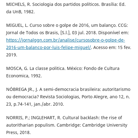
MICHELS, R. Sociologia dos partidos políticos. Brasília: Ed.
da UnB, 1982.
MIGUEL, L. Curso sobre o golpe de 2016, um balanço. CCG:
Jornal de Todos os Brasis, [S.l.], 03 jul. 2018. Disponível em:
https://jornalggn.com.br/analise/cursosobre-o-golpe-de-
2016-um-balanco-por-luis-felipe-miguel/
. Acesso em: 15 fev.
2019.
MOSCA, G. La classe politica. México: Fondo de Cultura
Economica, 1992.
NÓBREGA JR., J. A semi-democracia brasileira: autoritarismo
ou democracia? Revista Sociologias, Porto Alegre, ano 12, n.
23, p.74-141, jan./abr. 2010.
NORRIS, P.; INGLEHART, R. Cultural backlash: the rise of
autoritharian populism. Cambridge: Cambridge University
Press, 2018.