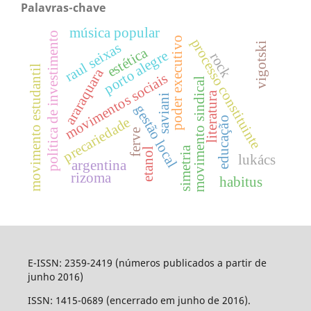
Palavras-chave
música popular
política de investimento
poder executivo
processo constituinte
raul seixas
vigotski
estética
porto alegre
rock
movimento estudantil
araraquara
movimentos sociais
movimento sindical
literatura
saviani
gestão local
precariedade
educação
ferve
simetria
etanol
lukács
argentina
rizoma
habitus
E-ISSN: 2359-2419 (números publicados a partir de
junho 2016)
ISSN: 1415-0689 (encerrado em junho de 2016).