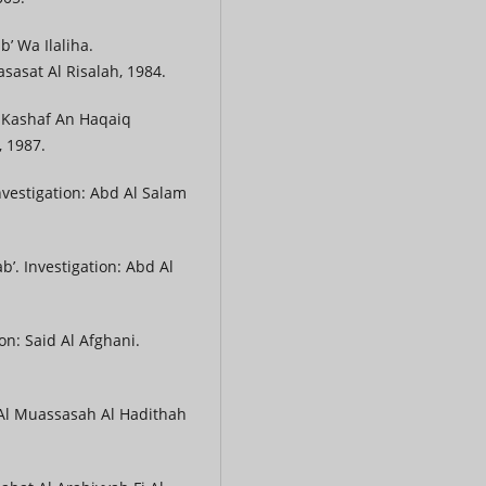
b’ Wa Ilaliha.
sasat Al Risalah, 1984.
l Kashaf An Haqaiq
, 1987.
nvestigation: Abd Al Salam
b’. Investigation: Abd Al
on: Said Al Afghani.
 Al Muassasah Al Hadithah