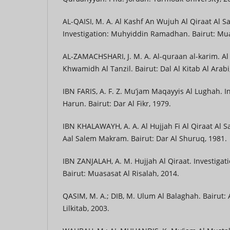
AL-QAISI, M. A. Al Kashf An Wujuh Al Qiraat Al Sa
Investigation: Muhyiddin Ramadhan. Bairut: Mua
AL-ZAMACHSHARI, J. M. A. Al-quraan al-karim. A
Khwamidh Al Tanzil. Bairut: Dal Al Kitab Al Arabi
IBN FARIS, A. F. Z. Mu’jam Maqayyis Al Lughah. I
Harun. Bairut: Dar Al Fikr, 1979.
IBN KHALAWAYH, A. A. Al Hujjah Fi Al Qiraat Al Sa
Aal Salem Makram. Bairut: Dar Al Shuruq, 1981.
IBN ZANJALAH, A. M. Hujjah Al Qiraat. Investigati
Bairut: Muasasat Al Risalah, 2014.
QASIM, M. A.; DIB, M. Ulum Al Balaghah. Bairut:
Lilkitab, 2003.