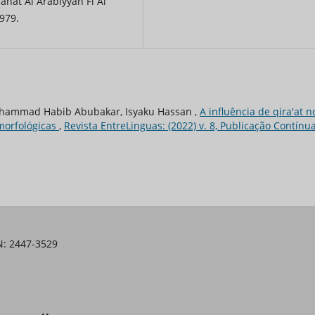
hat Al Arabiyyah Fi Al
979.
hammad Habib Abubakar, Isyaku Hassan ,
A influência de qira'at n
morfológicas
,
Revista EntreLinguas: (2022) v. 8, Publicação Contínu
SN: 2447-3529