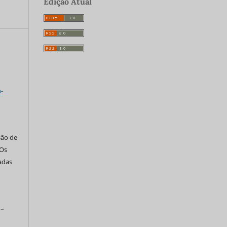
Edição Atual
a
-
são de
 Os
tadas
 –