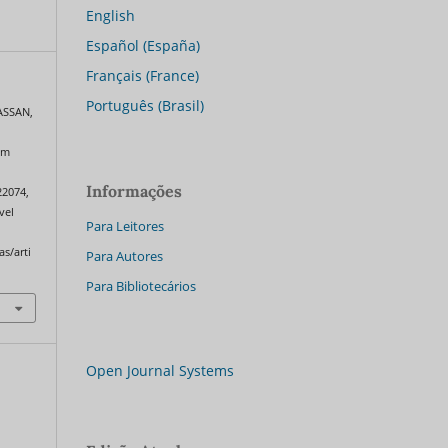
English
Español (España)
Français (France)
Português (Brasil)
ASSAN,
em
Informações
022074,
vel
Para Leitores
as/arti
Para Autores
Para Bibliotecários
Open Journal Systems