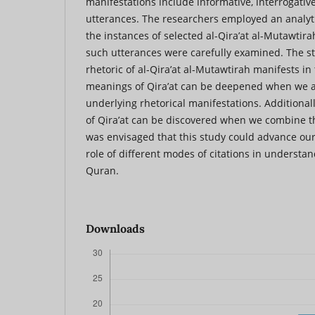
manifestations include informative, interrogative
utterances. The researchers employed an analyt
the instances of selected al-Qira’at al-Mutawtir
such utterances were carefully examined. The st
rhetoric of al-Qira’at al-Mutawtirah manifests i
meanings of Qira’at can be deepened when we at
underlying rhetorical manifestations. Additiona
of Qira’at can be discovered when we combine th
was envisaged that this study could advance ou
role of different modes of citations in understa
Quran.
Downloads