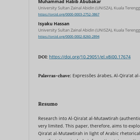
Muhammad Habib Abubakar
University Sultan Zainal Abidin (UNISZA), Kuala Tereng
https://orcid.org/0000-0003-2752-3867
Isyaku Hassan
University Sultan Zainal Abidin (UNISZA), Kuala Tereng
https://orcid.org/0000-0002-8260-2894
https://doi.org/10.29051/el.v8i00.17674
DOI:
Expressões árabes, Al-Qira'at al
Palavras-chave:
Resumo
Research into Al-Qira’at al-Mutawtirah (authentic
very limited. This paper, therefore, aims to explor
Qira’at al-Mutawtirah in light of Arabic rhetoric