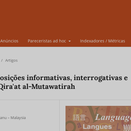
Anúncios
Pareceristas ad hoc
Indexadores / Métricas
/
Artigos
osições informativas, interrogativas e
Qira'at al-Mutawatirah
ganu – Malaysia