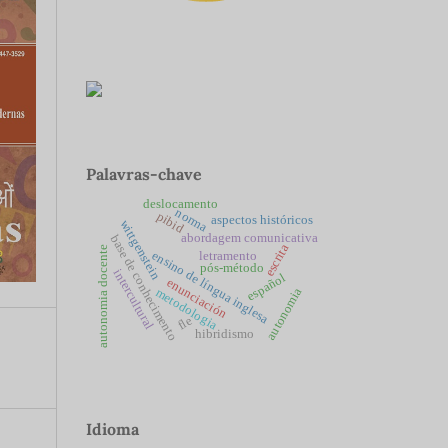
Palavras-chave
deslocamento
norma
pibid
aspectos históricos
wittgenstein
abordagem comunicativa
base de conhecimento
escrita
autonomia docente
ensino de língua inglesa
letramento
pós-método
intercultural
español
enunciación
autonomia
metodologia
fle
hibridismo
Idioma