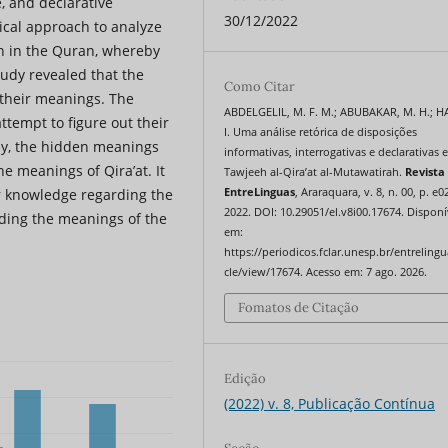
, and declarative
30/12/2022
ical approach to analyze
ah in the Quran, whereby
udy revealed that the
Como Citar
n their meanings. The
ABDELGELIL, M. F. M.; ABUBAKAR, M. H.; H
tempt to figure out their
I. Uma análise retórica de disposições
lly, the hidden meanings
informativas, interrogativas e declarativas 
e meanings of Qira’at. It
Tawjeeh al-Qira’at al-Mutawatirah.
Revista
EntreLinguas
, Araraquara, v. 8, n. 00, p. e
r knowledge regarding the
2022. DOI: 10.29051/el.v8i00.17674. Disponí
nding the meanings of the
em:
https://periodicos.fclar.unesp.br/entrelingu
cle/view/17674. Acesso em: 7 ago. 2026.
Fomatos de Citação
Edição
(2022) v. 8, Publicação Contínua