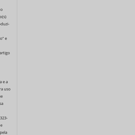
do
o(s)
oduzi-
o” e
artigo
a e a
ra uso
ue
sa
 323-
de
pela