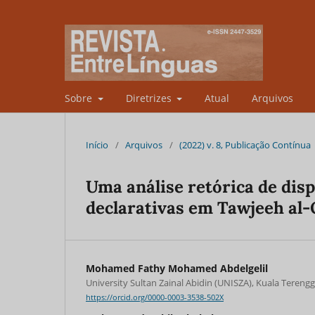
Sobre
Diretrizes
Atual
Arquivos
Início
/
Arquivos
/
(2022) v. 8, Publicação Contínua
Uma análise retórica de disp
declarativas em Tawjeeh al-
Mohamed Fathy Mohamed Abdelgelil
University Sultan Zainal Abidin (UNISZA), Kuala Tereng
https://orcid.org/0000-0003-3538-502X