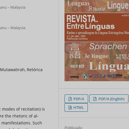
ganu – Malaysia
ganu – Malaysia
-Mutawatirah, Retórica
PDF/A
PDF/A (English)
HTML
 modes of recitation) is
e the rhetoric of al-
al manifestations. Such
Publicado