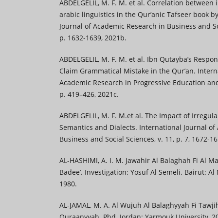
ABDELGELIL, M. F. M. et al. Correlation between 
arabic linguistics in the Qur’anic Tafseer book by
Journal of Academic Research in Business and Soci
p. 1632-1639, 2021b.
ABDELGELIL, M. F. M. et al. Ibn Qutayba’s Respo
Claim Grammatical Mistake in the Qur’an. Interna
Academic Research in Progressive Education and 
p. 419–426, 2021c.
ABDELGELIL, M. F. M.et al. The Impact of Irregula
Semantics and Dialects. International Journal o
Business and Social Sciences, v. 11, p. 7, 1672-1
AL-HASHIMI, A. I. M. Jawahir Al Balaghah Fi Al M
Badee’. Investigation: Yosuf Al Semeli. Bairut: A
1980.
AL-JAMAL, M. A. Al Wujuh Al Balaghyyah Fi Tawjih
Quraanyyah. Phd. Jordan: Yarmouk University, 2