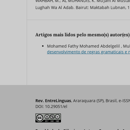
WAHBAH, M.; AL MUHANDIS, K. Mu’jam Al Mustala
Lughah Wa Al Adab. Bairut: Maktabah Lubnan, 1
Artigos mais lidos pelo mesmo(s) autor(es)
Mohamed Fathy Mohamed Abdelgelil , Mu
desenvolvimento de regras gramaticais e 
Rev. EntreLinguas
, Araraquara (SP), Brasil, e-IS
DOI: 10.29051/el