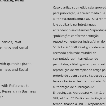
(UNISZA), Kuala
Caso o artigo submetido seja aprova
para publicação, já fica acordado que 
autor(es) autoriza(m) a UNESP a repr
lo e publicá-lo na EntreLínguas,
entendendo-se os termos “reproduçã
“publicação” conforme definição
respectivamente dos incisos VI e I do 
r’anic Qira’at.
5° da Lei 9610/98. O artigo poderá ser
usiness and Social
acessado pela rede mundial de
computadores (Internet), sendo
with quranic Qira’at.
permitidas, a título gratuito, a consult
usiness and Social
reprodução de exemplar do artigo pa
próprio de quem a consulta, desde q
haja a citação ao texto consultado. Es
s with Reference to
autorização de publicação 328
c Research in Business
EntreLínguas, Araraquara, v. 1, n .2, p.
1a.
328, jul./dez. 2015 não tem limitação 
tempo, ficando a UNESP responsável 