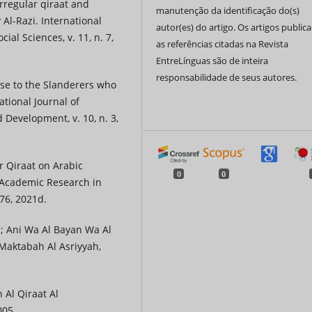
irregular qiraat and
manutenção da identificação do(s)
 Al-Razi. International
autor(es) do artigo. Os artigos public
al Sciences, v. 11, n. 7,
as referências citadas na Revista
EntreLínguas são de inteira
responsabilidade de seus autores.
nse to the Slanderers who
tional Journal of
Development, v. 10, n. 3,
r Qiraat on Arabic
0
0
f Academic Research in
676, 2021d.
a; Ani Wa Al Bayan Wa Al
l Maktabah Al Asriyyah,
 Al Qiraat Al
005.