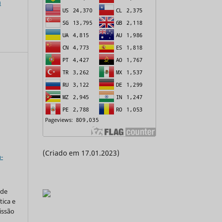
a
a
(Criado em 17.01.2023)
-
 de
tica e
issão