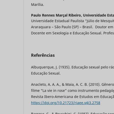
Marília.
Paulo Rennes Marçal Ribeiro,
Universidade Esta
Universidade Estadual Paulista “Júlio de Mesqui
Araraquara – São Paulo (SP) – Brasil. Doutor em
Docente em Sexologia e Educação Sexual. Profes
Referências
Albuquerque, J. (1935). Educação sexual pelo rád
Educação Sexual.
Anacleto, A. A. A., & Maia, A. C. B. (2010). Gêner
filme “La vie in rose” como instrumento pedagó
Revista Ibero-Americana de Estudos em Educação
https://doi.org/10.21723/riaee.v4i3.2758
Barroso, C., & Bruschini, C. (1982). Educação sex