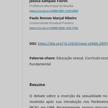
Jessica Sampaio Fiorini
Prefeitura Municipal de Marília
https://orcid.org/0000-0001-5169-0820
Paulo Rennes Marçal Ribeiro
Universidade Estadual Paulista
https://orcid.org/0000-0002-1552-5702
DOI:
https://doi.org/10.22633/rpge.v29i00.2097
Palavras-chave:
Educação sexual, Currículo esco
Fundamental
Resumo
O debate sobre a inserção da sexualidade no c
resolvido após sua introdução nos Parâmetro
(PCN), em 1998. Recentemente, termos relacion