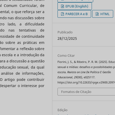
al Comum Curricular, de
EPUB (English)
ntal, o que reforça ser a
PARECER A e B
HTML
ndo nas discussões sobre
tro lado, a dificuldade
ndo nas tentativas de
Publicado
essidade de continuidade
28/12/2025
ão sobre as práticas em
fomentar a reflexão sobre
 escola e a introdução da
Como Citar
ara a discussão a questão
Fiorini, J. S., & Ribeiro, P. R. M. (2025). Ed
educação sexual, da qual
sexual e mídias: desafios e possibilidades 
escola.
Revista on Line De Política E Gestão
análise de informações,
Educacional
,
29
(00), e025117.
 O artigo pode contribuir
https://doi.org/10.22633/rpge.v29i00.2097
espertar o interesse por
Fomatos de Citação
Edição