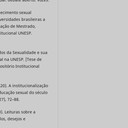
nhecimento sexual
ersidades brasileiras a
rtação de Mestrado,
titucional UNESP.
udos da Sexualidade e sua
ual na UNESP. [Tese de
sitório Institucional
020). A institucionalização
ducação sexual do século
7), 72–88.
0). Leituras sobre a
los, desejos e