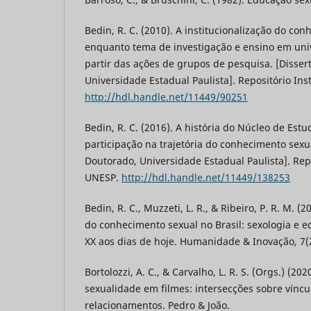
Bedin, R. C. (2010). A institucionalização do co
enquanto tema de investigação e ensino em univ
partir das ações de grupos de pesquisa. [Disse
Universidade Estadual Paulista]. Repositório Ins
http://hdl.handle.net/11449/90251
Bedin, R. C. (2016). A história do Núcleo de Est
participação na trajetória do conhecimento sex
Doutorado, Universidade Estadual Paulista]. Repo
UNESP.
http://hdl.handle.net/11449/138253
Bedin, R. C., Muzzeti, L. R., & Ribeiro, P. R. M. (2
do conhecimento sexual no Brasil: sexologia e e
XX aos dias de hoje. Humanidade & Inovação, 7(2
Bortolozzi, A. C., & Carvalho, L. R. S. (Orgs.) (202
sexualidade em filmes: intersecções sobre víncu
relacionamentos. Pedro & João.