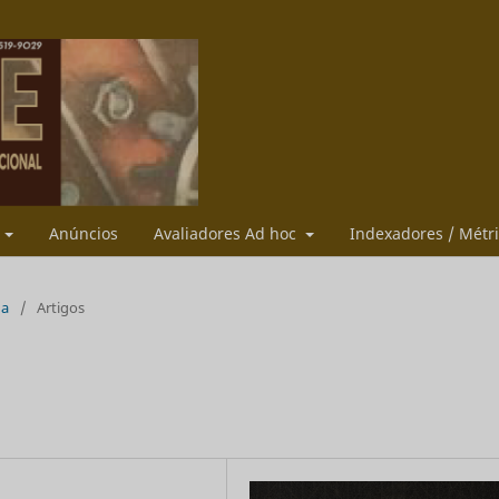
s
Anúncios
Avaliadores Ad hoc
Indexadores / Métr
ua
/
Artigos