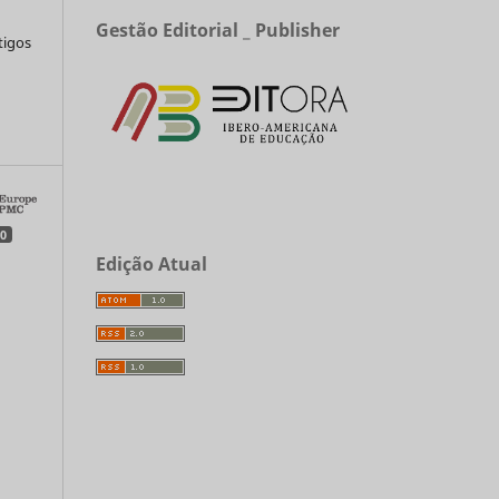
Gestão Editorial _ Publisher
tigos
a
0
Edição Atual