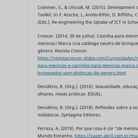
Cranmer, S., & Ulicsak, M. (2015). Development 
Toolkit. In F. Assche, L. Anido-Rifón, D. Riffiths,
(Eds.), Re-engineering the Uptake of ICT in Scho
Crescer. (2014, 30 de julho). Cozinha para meni
meninas! Marca cria catálogo neutro de brinque
gênero. Revista Crescer.
https://revistacrescer.globo.com/Curiosidades/
para-meninos-e-carrinho-para-meninas-marca-cr
brinquedos-sem-distincao-de-genero.html
Desidério, R. (Org.). (2016). Sexualidade, educa
olhares, novas práticas. EDUEL.
Desidério, R. (Org.). (2018). Reflexões sobre a 
midiáticos. Syntagma Editores.
Ferraza, A. (2018). Por que rosa é cor “de menin
Mundo Estranho.
https://super.abril.com.br/m