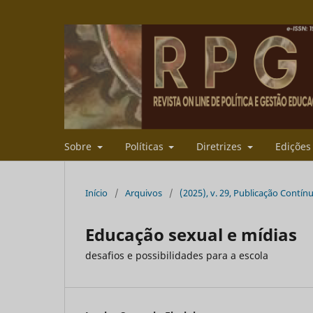
Sobre
Políticas
Diretrizes
Ediçõe
Início
/
Arquivos
/
(2025), v. 29, Publicação Contín
Educação sexual e mídias
desafios e possibilidades para a escola