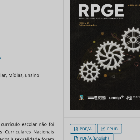
4
lar, Mídias, Ensino
urrículo escolar não foi
PDF/A
EPUB
s Curriculares Nacionais
PDF/A (English)
ados à sexualidade foram