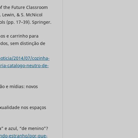
of the Future Classroom
 C. Lewin, & S. McNicol
ols (pp. 17–39). Springer.
nos e carrinho para
dos, sem distinção de
noticia/2014/07/cozinha-
ia-catalogo-neutro-de-
ção e mídias: novos
sexualidade nos espaços
a” e azul, “de menino”?
undo-estranho/por-que-