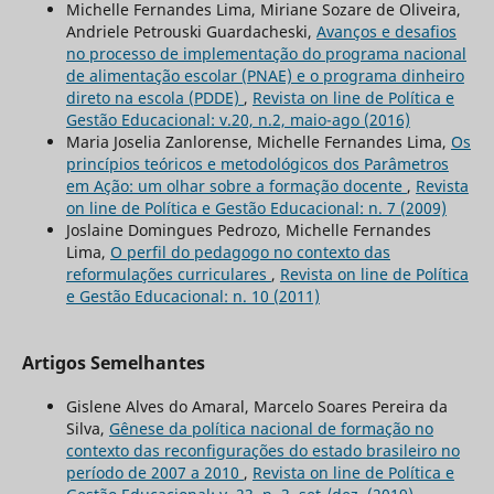
Michelle Fernandes Lima, Miriane Sozare de Oliveira,
Andriele Petrouski Guardacheski,
Avanços e desafios
no processo de implementação do programa nacional
de alimentação escolar (PNAE) e o programa dinheiro
direto na escola (PDDE)
,
Revista on line de Política e
Gestão Educacional: v.20, n.2, maio-ago (2016)
Maria Joselia Zanlorense, Michelle Fernandes Lima,
Os
princípios teóricos e metodológicos dos Parâmetros
em Ação: um olhar sobre a formação docente
,
Revista
on line de Política e Gestão Educacional: n. 7 (2009)
Joslaine Domingues Pedrozo, Michelle Fernandes
Lima,
O perfil do pedagogo no contexto das
reformulações curriculares
,
Revista on line de Política
e Gestão Educacional: n. 10 (2011)
Artigos Semelhantes
Gislene Alves do Amaral, Marcelo Soares Pereira da
Silva,
Gênese da política nacional de formação no
contexto das reconfigurações do estado brasileiro no
período de 2007 a 2010
,
Revista on line de Política e