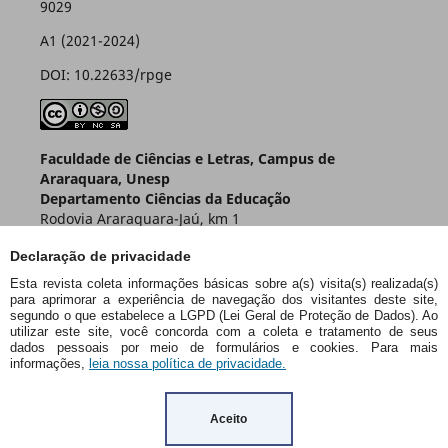
9029
A1 (2021-2024)
DOI: 10.22633/rpge
Faculdade de Ciências e Letras, Campus de
Araraquara, Unesp
Departamento Ciências da Educação
Rodovia Araraquara-Jaú, km 1
Caixa Postal 174 – CEP 14800-901
Declaração de privacidade
Araraquara – SP – Brasil
Esta revista coleta informações básicas sobre a(s) visita(s) realizada(s)
para aprimorar a experiência de navegação dos visitantes deste site,
segundo o que estabelece a LGPD (Lei Geral de Proteção de Dados). Ao
utilizar este site, você concorda com a coleta e tratamento de seus
dados pessoais por meio de formulários e cookies. Para mais
informações,
leia nossa política de privacidade.
Aceito