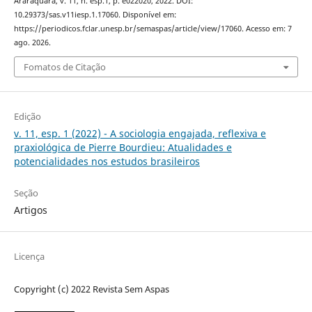
Araraquara, v. 11, n. esp.1, p. e022020, 2022. DOI:
10.29373/sas.v11iesp.1.17060. Disponível em:
https://periodicos.fclar.unesp.br/semaspas/article/view/17060. Acesso em: 7
ago. 2026.
Fomatos de Citação
Edição
v. 11, esp. 1 (2022) - A sociologia engajada, reflexiva e
praxiológica de Pierre Bourdieu: Atualidades e
potencialidades nos estudos brasileiros
Seção
Artigos
Licença
Copyright (c) 2022 Revista Sem Aspas