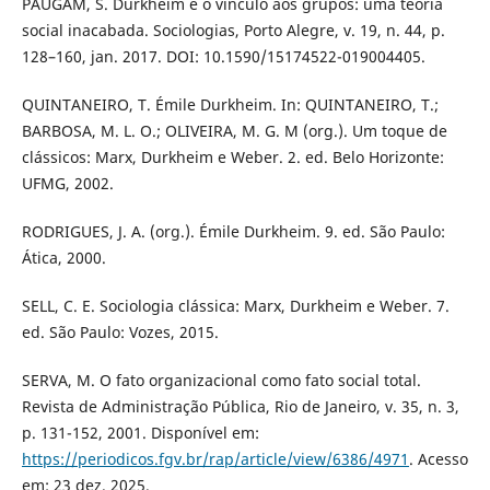
PAUGAM, S. Durkheim e o vínculo aos grupos: uma teoria
social inacabada. Sociologias, Porto Alegre, v. 19, n. 44, p.
128–160, jan. 2017. DOI: 10.1590/15174522-019004405.
QUINTANEIRO, T. Émile Durkheim. In: QUINTANEIRO, T.;
BARBOSA, M. L. O.; OLIVEIRA, M. G. M (org.). Um toque de
clássicos: Marx, Durkheim e Weber. 2. ed. Belo Horizonte:
UFMG, 2002.
RODRIGUES, J. A. (org.). Émile Durkheim. 9. ed. São Paulo:
Ática, 2000.
SELL, C. E. Sociologia clássica: Marx, Durkheim e Weber. 7.
ed. São Paulo: Vozes, 2015.
SERVA, M. O fato organizacional como fato social total.
Revista de Administração Pública, Rio de Janeiro, v. 35, n. 3,
p. 131-152, 2001. Disponível em:
https://periodicos.fgv.br/rap/article/view/6386/4971
. Acesso
em: 23 dez. 2025.