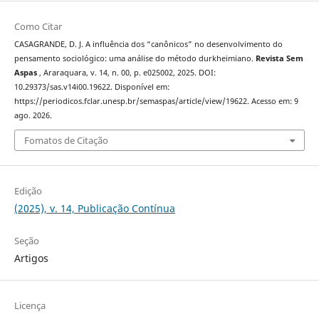
Como Citar
CASAGRANDE, D. J. A influência dos “canônicos” no desenvolvimento do
pensamento sociológico: uma análise do método durkheimiano.
Revista Sem
Aspas
, Araraquara, v. 14, n. 00, p. e025002, 2025. DOI:
10.29373/sas.v14i00.19622. Disponível em:
https://periodicos.fclar.unesp.br/semaspas/article/view/19622. Acesso em: 9
ago. 2026.
Fomatos de Citação
Edição
(2025), v. 14, Publicação Contínua
Seção
Artigos
Licença