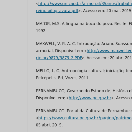
<
http://www.unicap.br/armorial/35anos/trabalh
reino_xilogravura.pdf
>. Acesso em: 20 mai. 2015
MAIOR, M.S. A língua na boca do povo. Recife:
1992.
MAXWELL, V. R. A. C. Introdução: Ariano Suassu
armorial. Disponível em <
http://www.maxwell.vr
rio.br/9879/9879_2.PDF
>. Acesso em: 20 abr. 201
MELLO, L. G. Antropologia cultural: iniciação, teo
Petrópolis, Ed. Vozes, 2011.
PERNAMBUCO, Governo do Estado de. História 
Disponível em: <
http://www.pe.gov.br
>. Acesso 
PERNAMBUCO. Portal da Cultura de Pernambuco.
<
https://www.cultura.pe.gov.br/pagina/patrimon
05 abri. 2015.