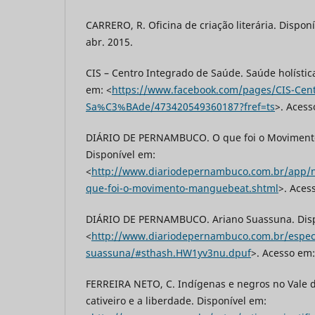
CARRERO, R. Oficina de criação literária. Dispon
abr. 2015.
CIS – Centro Integrado de Saúde. Saúde holística
em: <
https://www.facebook.com/pages/CIS-Cent
Sa%C3%BAde/473420549360187?fref=ts
>. Acess
DIÁRIO DE PERNAMBUCO. O que foi o Movimen
Disponível em:
<
http://www.diariodepernambuco.com.br/app/no
que-foi-o-movimento-manguebeat.shtml
>. Aces
DIÁRIO DE PERNAMBUCO. Ariano Suassuna. Disp
<
http://www.diariodepernambuco.com.br/especi
suassuna/#sthash.HW1yv3nu.dpuf
>. Acesso em:
FERREIRA NETO, C. Indígenas e negros no Vale d
cativeiro e a liberdade. Disponível em: