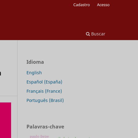
Cadastro
Acesso
Buscar
Idioma
a
English
Español (España)
Français (France)
Português (Brasil)
Palavras-chave
paulo freire