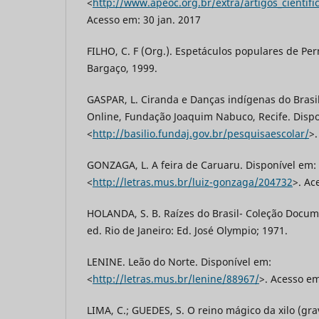
<
http://www.apeoc.org.br/extra/artigos_cientif
Acesso em: 30 jan. 2017
FILHO, C. F (Org.). Espetáculos populares de Pe
Bargaço, 1999.
GASPAR, L. Ciranda e Danças indígenas do Brasil
Online, Fundação Joaquim Nabuco, Recife. Dispo
<
http://basilio.fundaj.gov.br/pesquisaescolar/
>.
GONZAGA, L. A feira de Caruaru. Disponível em:
<
http://letras.mus.br/luiz-gonzaga/204732
>. Ac
HOLANDA, S. B. Raízes do Brasil- Coleção Documen
ed. Rio de Janeiro: Ed. José Olympio; 1971.
LENINE. Leão do Norte. Disponível em:
<
http://letras.mus.br/lenine/88967/
>. Acesso em
LIMA, C.; GUEDES, S. O reino mágico da xilo (gra