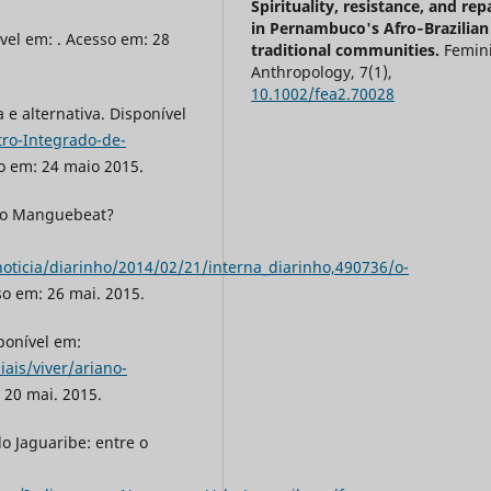
Spirituality, resistance, and rep
in Pernambuco's Afro‐Brazilian
ível em: . Acesso em: 28
traditional communities.
Femini
Anthropology,
7
(1),
10.1002/fea2.70028
 e alternativa. Disponível
ro-Integrado-de-
o em: 24 maio 2015.
to Manguebeat?
ticia/diarinho/2014/02/21/interna_diarinho,490736/o-
so em: 26 mai. 2015.
onível em:
ais/viver/ariano-
 20 mai. 2015.
o Jaguaribe: entre o