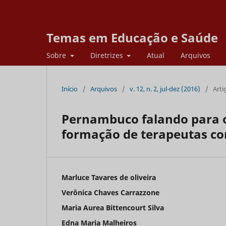
Temas em Educação e Saúde
Sobre
Diretrizes
Atual
Arquivos
Início
/
Arquivos
/
v. 12, n. 2, jul-dez (2016)
/
Arti
Pernambuco falando para 
formação de terapeutas co
Marluce Tavares de oliveira
Verônica Chaves Carrazzone
Maria Aurea Bittencourt Silva
Edna Maria Malheiros