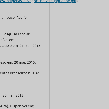
icos/Indigenas_e_Negros_no_Vale_Jaguaribe.pdf
>.
rnambuco. Recife:
. Pesquisa Escolar
nível em:
 Acesso em: 21 mai. 2015.
esso em: 20 mai. 2015.
tos Brasileiros n. 1. 6ª.
: 20 mai. 2015.
vura). Disponível em: