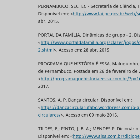
PERNAMBUCO. SECTEC - Secretaria de Ciência, T
Disponível em: <
http://www.lai.pe.gov.br/web/s
abr. 2015.
PORTAL DA FAMÍLIA. Dinâmicas de grupo - 2. Di
<
http://www.portaldafamilia.org/sclazer/jogos
2.shtml
>. Acesso em: 28 abr. 2015.
PROGRAMA QUE HISTÓRIA É ESSA. Maluguinho. 
de Pernambuco. Postada em 26 de fevereiro de 
<
http://programaquehistoriaeessa.com.br/?p=1
2017.
SANTOS, A. P. Dança circular. Disponível em:
<
https://dancacircularufabc.wordpress.com/o-q
circulares/
>. Acesso em 09 maio 2015.
TILDES, F.; PINTO, J. B. A.; MENDES P. Dicionár
Disponível em: <
http://www.aisa.com.br/diciope