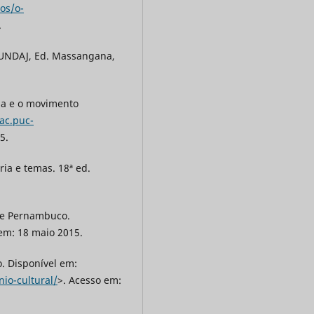
os/o-
.
 FUNDAJ, Ed. Massangana,
na e o movimento
ac.puc-
5.
ria e temas. 18ª ed.
de Pernambuco.
em: 18 maio 2015.
 Disponível em:
io-cultural/
>. Acesso em: