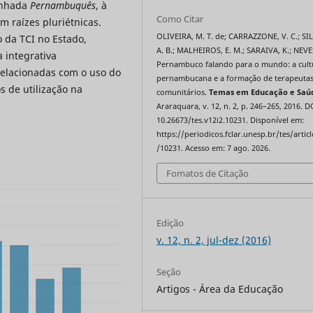
cunhada
Pernambuquês
, à
Como Citar
m raízes pluriétnicas.
OLIVEIRA, M. T. de; CARRAZZONE, V. C.; SI
o da TCI no Estado,
A. B.; MALHEIROS, E. M.; SARAIVA, K.; NEVES
 integrativa
Pernambuco falando para o mundo: a cult
elacionadas com o uso do
pernambucana e a formação de terapeuta
s de utilização na
comunitários.
Temas em Educação e Sa
Araraquara, v. 12, n. 2, p. 246–265, 2016. D
10.26673/tes.v12i2.10231. Disponível em:
https://periodicos.fclar.unesp.br/tes/artic
/10231. Acesso em: 7 ago. 2026.
Fomatos de Citação
Edição
v. 12, n. 2, jul-dez (2016)
Seção
Artigos - Área da Educação