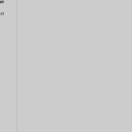
air
st