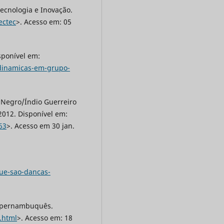
ecnologia e Inovação.
ectec
>. Acesso em: 05
sponível em:
/dinamicas-em-grupo-
Negro/Índio Guerreiro
2012. Disponível em:
63
>. Acesso em 30 jan.
ue-sao-dancas-
io pernambuquês.
.html
>. Acesso em: 18