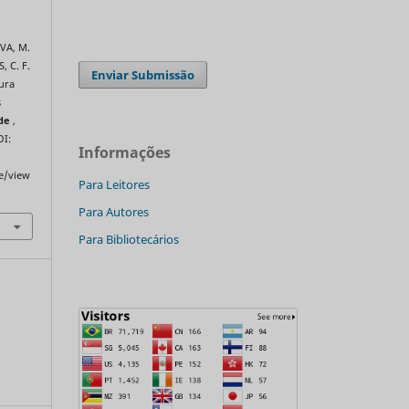
LVA, M.
, C. F.
Enviar Submissão
ura
s
úde
,
OI:
Informações
le/view
Para Leitores
Para Autores
Para Bibliotecários