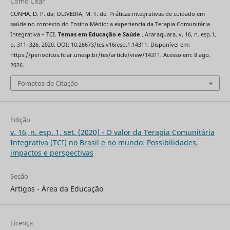
Como Citar
CUNHA, D. P. da; OLIVEIRA, M. T. de. Práticas integrativas de cuidado em
saúde no contexto do Ensino Médio: a experiencia da Terapia Comunitária
Integrativa – TCI.
Temas em Educação e Saúde
, Araraquara, v. 16, n. esp.1,
p. 311–326, 2020. DOI: 10.26673/tes.v16iesp.1.14311. Disponível em:
https://periodicos.fclar.unesp.br/tes/article/view/14311. Acesso em: 8 ago.
2026.
Fomatos de Citação
Edição
v. 16, n. esp. 1, set. (2020) - O valor da Terapia Comunitária
Integrativa (TCI) no Brasil e no mundo: Possibilidades,
impactos e perspectivas
Seção
Artigos - Área da Educação
Licença