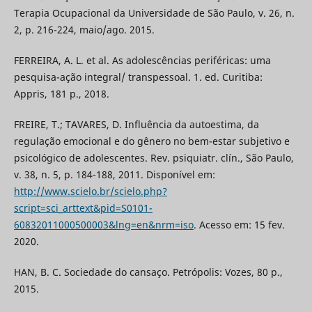
Terapia Ocupacional da Universidade de São Paulo, v. 26, n.
2, p. 216-224, maio/ago. 2015.
FERREIRA, A. L. et al. As adolescências periféricas: uma
pesquisa-ação integral/ transpessoal. 1. ed. Curitiba:
Appris, 181 p., 2018.
FREIRE, T.; TAVARES, D. Influência da autoestima, da
regulação emocional e do gênero no bem-estar subjetivo e
psicológico de adolescentes. Rev. psiquiatr. clín., São Paulo,
v. 38, n. 5, p. 184-188, 2011. Disponível em:
http://www.scielo.br/scielo.php?
script=sci_arttext&pid=S0101-
60832011000500003&lng=en&nrm=iso
. Acesso em: 15 fev.
2020.
HAN, B. C. Sociedade do cansaço. Petrópolis: Vozes, 80 p.,
2015.