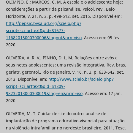
OLIMPIO, E.; MARCOS, C. M. A escola e o adolescente hoje:
considerações a partir da psicanálise. Psicol. rev., Belo
Horizonte, v. 21, n. 3, p. 498-512, set. 2015. Disponível em:
http://pepsic.bvsalud.org/scielo.php?
script=sci_arttext&pid=S1677-
11682015000300006&lng=pt&nrm=iso
. Acesso em: 05 fev.
2020.
OLIVEIRA, A. R. V.; PINHO, D. L. M. Relações entre avós e
seus netos adolescentes: uma revisão integrativa. Rev. bras.
geriatr. gerontol., Rio de Janeiro, v. 16, n. 3, p. 633-642, set.
2013. Disponível em:
http://www.scielo.br/scielo.php?
script=sci_arttext&pid=S1809-
98232013000300019&lng=en&nrm=iso
. Acesso em: 17 jan.
2020.
OLIVEIRA, M. T. Cuidar de si e do outro: análise de
implantação de programa educativo-vivencial para atuação
na violência intrafamiliar no nordeste brasileiro. 2011. Tese.