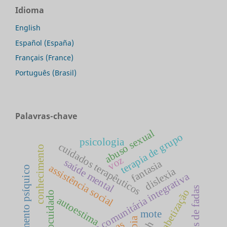
Idioma
English
Español (España)
Français (France)
Português (Brasil)
Palavras-chave
abuso sexual
terapia de grupo
psicologia
cuidados terapêuticos
conhecimento
voz
saúde mental
fantasia
assistência social
sofrimento psíquico
dislexia
terapia comunitária integrativa
contos de fadas
alfabetização
autocuidado
autoestima
mote