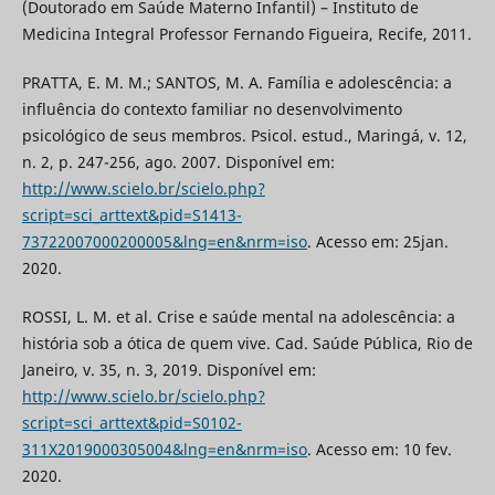
(Doutorado em Saúde Materno Infantil) – Instituto de
Medicina Integral Professor Fernando Figueira, Recife, 2011.
PRATTA, E. M. M.; SANTOS, M. A. Família e adolescência: a
influência do contexto familiar no desenvolvimento
psicológico de seus membros. Psicol. estud., Maringá, v. 12,
n. 2, p. 247-256, ago. 2007. Disponível em:
http://www.scielo.br/scielo.php?
script=sci_arttext&pid=S1413-
73722007000200005&lng=en&nrm=iso
. Acesso em: 25jan.
2020.
ROSSI, L. M. et al. Crise e saúde mental na adolescência: a
história sob a ótica de quem vive. Cad. Saúde Pública, Rio de
Janeiro, v. 35, n. 3, 2019. Disponível em:
http://www.scielo.br/scielo.php?
script=sci_arttext&pid=S0102-
311X2019000305004&lng=en&nrm=iso
. Acesso em: 10 fev.
2020.