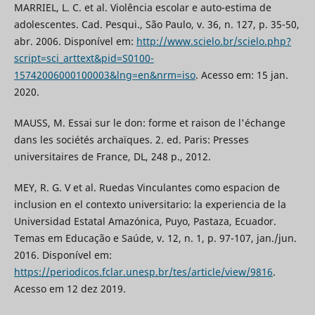
MARRIEL, L. C. et al. Violência escolar e auto-estima de
adolescentes. Cad. Pesqui., São Paulo, v. 36, n. 127, p. 35-50,
abr. 2006. Disponível em:
http://www.scielo.br/scielo.php?
script=sci_arttext&pid=S0100-
15742006000100003&lng=en&nrm=iso
. Acesso em: 15 jan.
2020.
MAUSS, M. Essai sur le don: forme et raison de l'échange
dans les sociétés archaïques. 2. ed. Paris: Presses
universitaires de France, DL, 248 p., 2012.
MEY, R. G. V et al. Ruedas Vinculantes como espacion de
inclusion en el contexto universitario: la experiencia de la
Universidad Estatal Amazónica, Puyo, Pastaza, Ecuador.
Temas em Educação e Saúde, v. 12, n. 1, p. 97-107, jan./jun.
2016. Disponível em:
https://periodicos.fclar.unesp.br/tes/article/view/9816
.
Acesso em 12 dez 2019.