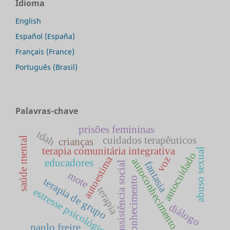
Idioma
English
Español (España)
Français (France)
Português (Brasil)
Palavras-chave
prisões femininas
tdah
cuidados terapêuticos
saúde mental
crianças
terapia comunitária integrativa
abuso sexual
autocuidado
autoestima
voz
autoconhecimento
educadores
fantasia
assistência social
mote
conhecimento
terapia de grupo
terapia
estresse psicológico
diálogo
paulo freire