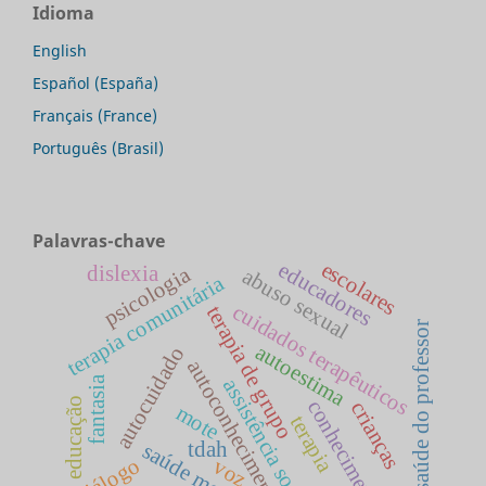
Idioma
English
Español (España)
Français (France)
Português (Brasil)
Palavras-chave
escolares
educadores
dislexia
psicologia
abuso sexual
terapia comunitária
cuidados terapêuticos
terapia de grupo
saúde do professor
autoestima
autocuidado
autoconhecimento
fantasia
assistência social
educação
conhecimento
crianças
mote
terapia
tdah
saúde mental
diálogo
voz