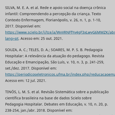
SILVA, M. E. A. et al. Rede e apoio social na doença crônica
infantil: Compreendendo a percepção da criança. Texto
Contexto Enfermagem, Florianópolis, v. 26, n. 1, p. 1-10,
2017. Disponível em:
https://www.scielo.br/j/tce/a/WvVRNFfYv4gF3xLwyG6MMZK/abs
lang=pt
. Acesso em: 25 out. 2021.
SOUZA, A. C.; TELES, D. A.; SOARES, M. P. S. B. Pedagogia
Hospitalar: A relevância da atuação do pedagogo. Revista
Educação e Emancipação, São Luís, v. 10, n. 3, p. 241-259,
set./dez. 2017. Disponível em:
https://periodicoseletronicos.ufma.br/index.php/reducacaoem
Acesso em: 12 jul. 2021.
TINÓS, L. M. S. et al. Revisão Sistemática sobre a publicação
científica brasileira na base de dados Scielo sobre
Pedagogia Hospitalar. Debates em Educação, v. 10, n. 20, p.
238-254, jan./abr. 2018. Disponível em: