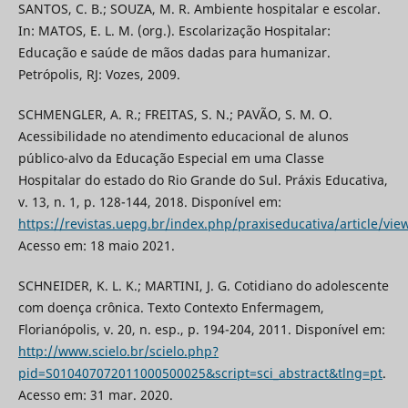
SANTOS, C. B.; SOUZA, M. R. Ambiente hospitalar e escolar.
In: MATOS, E. L. M. (org.). Escolarização Hospitalar:
Educação e saúde de mãos dadas para humanizar.
Petrópolis, RJ: Vozes, 2009.
SCHMENGLER, A. R.; FREITAS, S. N.; PAVÃO, S. M. O.
Acessibilidade no atendimento educacional de alunos
público-alvo da Educação Especial em uma Classe
Hospitalar do estado do Rio Grande do Sul. Práxis Educativa,
v. 13, n. 1, p. 128-144, 2018. Disponível em:
https://revistas.uepg.br/index.php/praxiseducativa/article/vi
Acesso em: 18 maio 2021.
SCHNEIDER, K. L. K.; MARTINI, J. G. Cotidiano do adolescente
com doença crônica. Texto Contexto Enfermagem,
Florianópolis, v. 20, n. esp., p. 194-204, 2011. Disponível em:
http://www.scielo.br/scielo.php?
pid=S010407072011000500025&script=sci_abstract&tlng=pt
.
Acesso em: 31 mar. 2020.