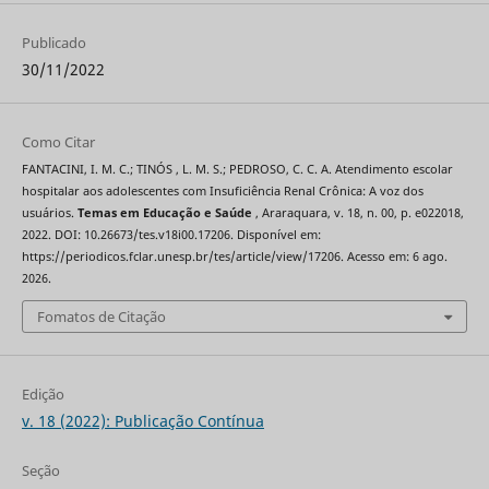
Publicado
30/11/2022
Como Citar
FANTACINI, I. M. C.; TINÓS , L. M. S.; PEDROSO, C. C. A. Atendimento escolar
hospitalar aos adolescentes com Insuficiência Renal Crônica: A voz dos
usuários.
Temas em Educação e Saúde
, Araraquara, v. 18, n. 00, p. e022018,
2022. DOI: 10.26673/tes.v18i00.17206. Disponível em:
https://periodicos.fclar.unesp.br/tes/article/view/17206. Acesso em: 6 ago.
2026.
Fomatos de Citação
Edição
v. 18 (2022): Publicação Contínua
Seção