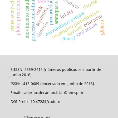
pleito presidencial 2007
redes tecno-científicas
movimento estudantil
processo constituinte
precariedade
rizoma
ferve
araraquara
rock
argentina
lukács
orçamento participativo
movimentos sociais
educação
gênero
simetria
raul seixas
saviani
etanol
E-ISSN: 2359-2419 (números publicados a partir de
junho 2016)
ISSN: 1415-0689 (encerrado em junho de 2016).
Email: cadernosdecampo.fclar@unesp.br
DOI Prefix: 10.47284/cadern