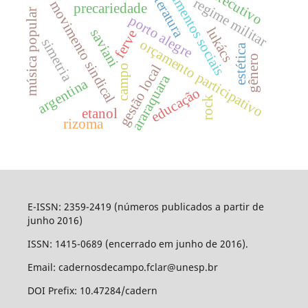
movimentos sociais
literatura
regime militar
movimento sindical
precariedade
música popular
porto alegre
lukács
saviani
ferve
simetria
orçamento participativo
estética
gênero
gestão local
campo
araraquara
argentina
educação
rock
etanol
rizoma
E-ISSN: 2359-2419 (números publicados a partir de
junho 2016)
ISSN: 1415-0689 (encerrado em junho de 2016).
Email: cadernosdecampo.fclar@unesp.br
DOI Prefix: 10.47284/cadern