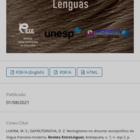
PDF/A (English)
PDF/A
HTML
Publicado
01/08/2021
Como Citar
LUKINA, M. S.; GAYNUTDINOVA, D. Z. Neologismos no discurso sociopolítico da
língua francesa moderna.
Revista EntreLinguas
, Araraquara, v. 7, n. esp.3, p.