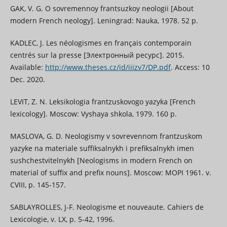
GAK, V. G. O sovremennoy frantsuzkoy neologii [About
modern French neology]. Leningrad: Nauka, 1978. 52 p.
KADLEC, J. Les néologismes en français contemporain
centrés sur la presse [Электронный ресурс]. 2015.
Available:
http://www.theses.cz/id/iiizv7/DP.pdf
. Access: 10
Dec. 2020.
LEVIT, Z. N. Leksikologia frantzuskovogo yazyka [French
lexicology]. Moscow: Vyshaya shkola, 1979. 160 p.
MASLOVA, G. D. Neologismy v sovrevennom frantzuskom
yazyke na materiale suffiksalnykh i prefiksalnykh imen
sushchestvitelnykh [Neologisms in modern French on
material of suffix and prefix nouns]. Moscow: MOPI 1961. v.
СVIII, p. 145-157.
SABLAYROLLES, J-F. Neologisme et nouveaute. Cahiers de
Lexicologie, v. LX, p. 5-42, 1996.