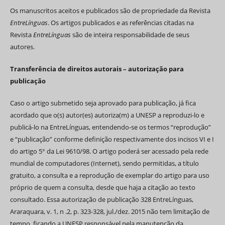
Os manuscritos aceitos e publicados são de propriedade da Revista
EntreLínguas
. Os artigos publicados e as referências citadas na
Revista
EntreLínguas
são de inteira responsabilidade de seus
autores.
Transferência de direitos autorais – autorização para
publicação
Caso o artigo submetido seja aprovado para publicação, já fica
acordado que o(s) autor(es) autoriza(m) a UNESP a reproduzi-lo e
publicá-lo na EntreLínguas, entendendo-se os termos “reprodução”
e “publicação” conforme definição respectivamente dos incisos VI e I
do artigo 5° da Lei 9610/98. O artigo poderá ser acessado pela rede
mundial de computadores (Internet), sendo permitidas, a título
gratuito, a consulta e a reprodução de exemplar do artigo para uso
próprio de quem a consulta, desde que haja a citação ao texto
consultado. Essa autorização de publicação 328 EntreLínguas,
Araraquara, v. 1, n .2, p. 323-328, jul./dez. 2015 não tem limitação de
tempo, ficando a UNESP responsável pela manutenção da