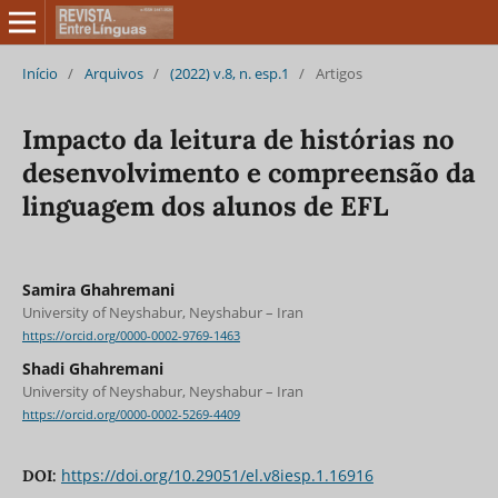
Início
/
Arquivos
/
(2022) v.8, n. esp.1
/
Artigos
Impacto da leitura de histórias no
desenvolvimento e compreensão da
linguagem dos alunos de EFL
Samira Ghahremani
University of Neyshabur, Neyshabur – Iran
https://orcid.org/0000-0002-9769-1463
Shadi Ghahremani
University of Neyshabur, Neyshabur – Iran
https://orcid.org/0000-0002-5269-4409
https://doi.org/10.29051/el.v8iesp.1.16916
DOI: