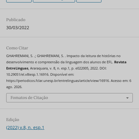
Publicado
30/03/2022
Como Citar
GHAHREMANI, S. .; GHAHREMANI, S. . Impacto da leitura de histórias no
desenvolvimento e compreensão da linguagem dos alunos de EFL.
Revista
EntreLinguas
, Araraquara, v. 8, n. esp.1, p. e022005, 2022. DOI:
10.29051/el.v8iesp.1.16916. Disponível em:
https://periodicos.fclar.unesp.br/entrelinguas/article/view/16916. Acesso em: 6
ago. 2026.
Fomatos de Citação
Edição
(2022) v.8, n. esp.1