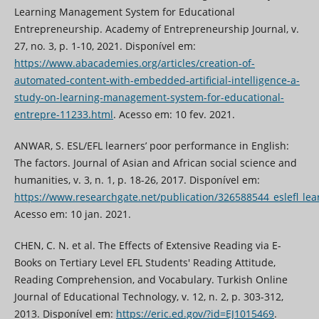
Learning Management System for Educational
Entrepreneurship. Academy of Entrepreneurship Journal, v.
27, no. 3, p. 1-10, 2021. Disponível em:
https://www.abacademies.org/articles/creation-of-
automated-content-with-embedded-artificial-intelligence-a-
study-on-learning-management-system-for-educational-
entrepre-11233.html
. Acesso em: 10 fev. 2021.
ANWAR, S. ESL/EFL learners’ poor performance in English:
The factors. Journal of Asian and African social science and
humanities, v. 3, n. 1, p. 18-26, 2017. Disponível em:
https://www.researchgate.net/publication/326588544_eslefl_lea
Acesso em: 10 jan. 2021.
CHEN, C. N. et al. The Effects of Extensive Reading via E-
Books on Tertiary Level EFL Students' Reading Attitude,
Reading Comprehension, and Vocabulary. Turkish Online
Journal of Educational Technology, v. 12, n. 2, p. 303-312,
2013. Disponível em:
https://eric.ed.gov/?id=EJ1015469
.