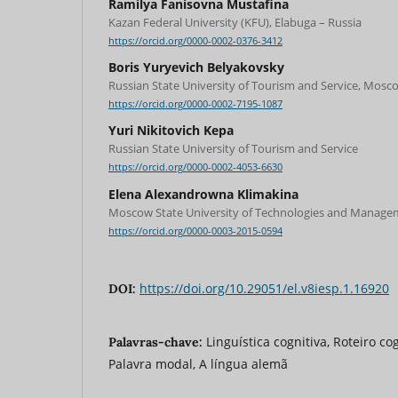
Ramilya Fanisovna Mustafina
Kazan Federal University (KFU), Elabuga – Russia
https://orcid.org/0000-0002-0376-3412
Boris Yuryevich Belyakovsky
Russian State University of Tourism and Service, Mosc
https://orcid.org/0000-0002-7195-1087
Yuri Nikitovich Kepa
Russian State University of Tourism and Service
https://orcid.org/0000-0002-4053-6630
Elena Alexandrowna Klimakina
Moscow State University of Technologies and Manage
https://orcid.org/0000-0003-2015-0594
https://doi.org/10.29051/el.v8iesp.1.16920
DOI:
Linguística cognitiva, Roteiro cog
Palavras-chave:
Palavra modal, A língua alemã