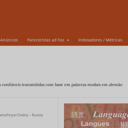
Anúncios
Pareceristas ad hoc
Indexadores / Métricas
s confiáveis transmitidas com base em palavras modais em alemão
erezhnye Chelny – Russia