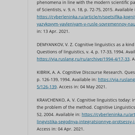
phenomena in line with the modern scientific p
of Scientists, v. 9, n. 18, p. 72-75, 2015. Available 
https://cyberleninka.ru/article/n/spetsifika-kog
yazykovym-yavleniyam-v-rusle-sovremennoy-na
in: 13 Apr. 2021.
DEMYANKOV, V. Z. Cognitive linguistics as a kind
Questions of linguistics, v. 4, p. 17-33, 1994. Avai
https://vja.ruslang.ru/ru/archive/1994-4/17-33
. 
KIBRIK, A. A. Cognitive Discourse Research. Questi
p. 126-139, 1994. Available in:
https://vja.ruslan
5/126-139
. Access in: 04 May 2021.
KRAVCHENKO, A. V. Cognitive linguistics today: 
the problem of the method. Cognitive Linguistics I
52, 2004. Available in:
https://cyberleninka.ru/ar
lingvistika-segodnya-integratsionnye-protsessy
Access in: 04 Apr. 2021.