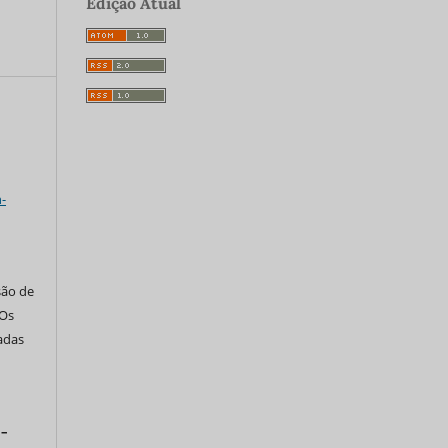
Edição Atual
a
-
são de
 Os
tadas
 –