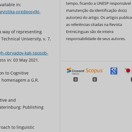
tempo, ficando a UNESP responsável 
vailable in:
manutenção da identificação do(s)
ngvistika-predposylki-
autor(es) do artigo. Os artigos public
as referências citadas na Revista
 a way of representing
EntreLínguas são de inteira
 Technical University, v. 7,
responsabilidade de seus autores.
nyh-obryadov-kak-sposob-
cess in: 03 May 2021.
on to Cognitive
em homenagem a G.R.
0
0
tive and
aterinburg: Publishing
oach to linguistic