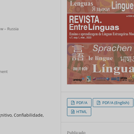
ow – Russia
ment
PDF/A
PDF/A (English)
HTML
nitivo, Confiabilidade,
Publicado