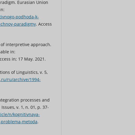
aradigm. Eurasian Union
in:
nitivnogo-podhoda-k-
uchnoy-paradigmy
. Access
 of interpretive approach.
lable in:
Access in; 17 May. 2021.
ons of Linguistics, v. 5,
g.ru/ru/archive/1994-
integration processes and
ssues, v. 1, n. 01, p. 37-
ticle/n/kognitivnaya-
-i-problema-metoda
.