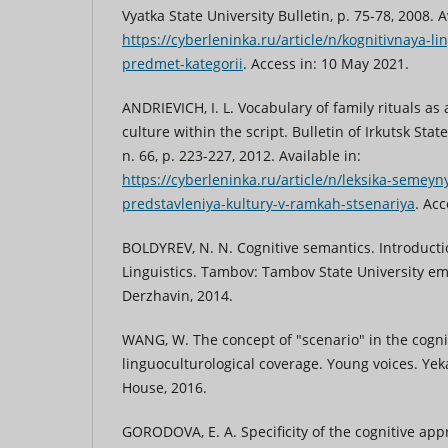
Vyatka State University Bulletin, p. 75-78, 2008. A
https://cyberleninka.ru/article/n/kognitivnaya-li
predmet-kategorii
. Access in: 10 May 2021.
ANDRIEVICH, I. L. Vocabulary of family rituals as
culture within the script. Bulletin of Irkutsk State
n. 66, p. 223-227, 2012. Available in:
https://cyberleninka.ru/article/n/leksika-semey
predstavleniya-kultury-v-ramkah-stsenariya
. Ac
BOLDYREV, N. N. Cognitive semantics. Introducti
Linguistics. Tambov: Tambov State University 
Derzhavin, 2014.
WANG, W. The concept of "scenario" in the cogni
linguoculturological coverage. Young voices. Yek
House, 2016.
GORODOVA, E. A. Specificity of the cognitive appr