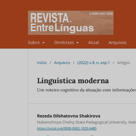
Sobre
Diretrizes
Atual
Arquivos
Início
/
Arquivos
/
(2022) v.8, n. esp.1
/
Artigos
Linguística moderna
Um roteiro cognitivo da situação com informaçõe
Rezeda Dilshatovna Shakirova
Naberezhnye Chelny State Pedagogical University, Nab
https://orcid.org/0000-0002-1023-6485