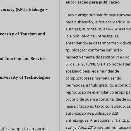
autorização para publicação
versity (KFU), Elabuga –
Caso o artigo submetido seja aprova
para publicação, já fica acordado que 
autor(es) autoriza(m) a UNESP a repr
versity of Tourism and
lo e publicá-lo na EntreLínguas,
entendendo-se os termos “reproduçã
“publicação” conforme definição
respectivamente dos incisos VI e I do 
 of Tourism and Service
5° da Lei 9610/98. O artigo poderá ser
acessado pela rede mundial de
iversity of Technologies
computadores (Internet), sendo
permitidas, a título gratuito, a consult
reprodução de exemplar do artigo pa
próprio de quem a consulta, desde q
haja a citação ao texto consultado. Es
autorização de publicação 328
EntreLínguas, Araraquara, v. 1, n .2, p.
328, jul./dez. 2015 não tem limitação 
ites, subject, categories.