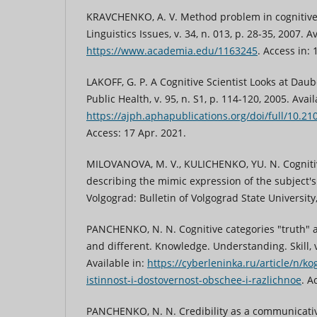
KRAVCHENKO, A. V. Method problem in cognitive 
Linguistics Issues, v. 34, n. 013, p. 28-35, 2007. Av
https://www.academia.edu/1163245
. Access in: 
LAKOFF, G. P. A Cognitive Scientist Looks at Dau
Public Health, v. 95, n. S1, p. 114-120, 2005. Avail
https://ajph.aphapublications.org/doi/full/10.2
Access: 17 Apr. 2021.
MILOVANOVA, M. V., KULICHENKO, YU. N. Cognitiv
describing the mimic expression of the subject's
Volgograd: Bulletin of Volgograd State University
PANCHENKO, N. N. Cognitive categories "truth" an
and different. Knowledge. Understanding. Skill, v.
Available in:
https://cyberleninka.ru/article/n/ko
istinnost-i-dostovernost-obschee-i-razlichnoe
. A
PANCHENKO, N. N. Credibility as a communicativ