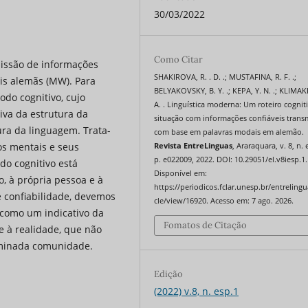
30/03/2022
Como Citar
missão de informações
SHAKIROVA, R. . D. .; MUSTAFINA, R. F. .;
ais alemãs (MW). Para
BELYAKOVSKY, B. Y. .; KEPA, Y. N. .; KLIMAK
todo cognitivo, cujo
A. . Linguística moderna: Um roteiro cognit
iva da estrutura da
situação com informações confiáveis trans
ura da linguagem. Trata-
com base em palavras modais em alemão.
os mentais e seus
Revista EntreLinguas
, Araraquara, v. 8, n. 
p. e022009, 2022. DOI: 10.29051/el.v8iesp.1
o cognitivo está
Disponível em:
o, à própria pessoa e à
https://periodicos.fclar.unesp.br/entrelingu
e confiabilidade, devemos
cle/view/16920. Acesso em: 7 ago. 2026.
 como um indicativo da
Fomatos de Citação
 à realidade, que não
minada comunidade.
Edição
(2022) v.8, n. esp.1