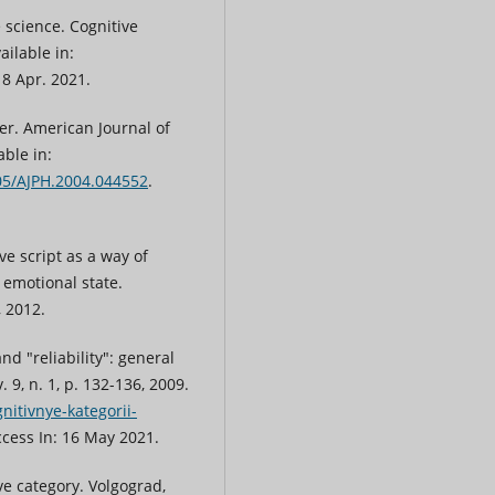
science. Cognitive
ailable in:
18 Apr. 2021.
ber. American Journal of
able in:
105/AJPH.2004.044552
.
e script as a way of
 emotional state.
, 2012.
d "reliability": general
 9, n. 1, p. 132-136, 2009.
gnitivnye-kategorii-
ccess In: 16 May 2021.
e category. Volgograd,