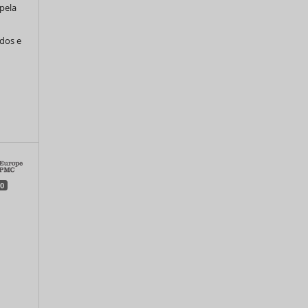
pela
ados e
0