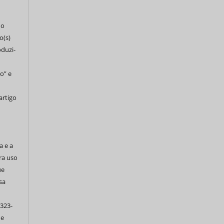
do
o(s)
oduzi-
o” e
artigo
a e a
ra uso
ue
sa
 323-
de