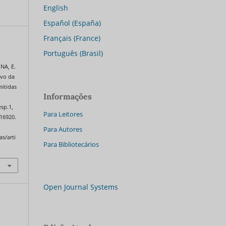
English
Español (España)
Français (France)
Português (Brasil)
INA, E.
ivo da
mitidas
Informações
esp.1,
Para Leitores
.16920.
Para Autores
as/arti
Para Bibliotecários
Open Journal Systems