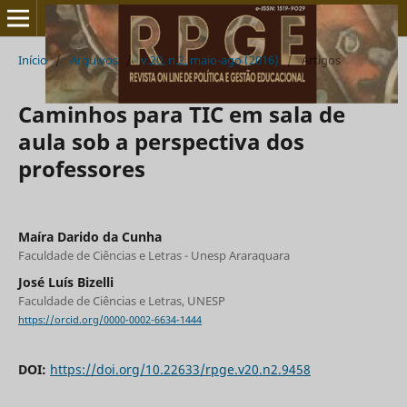
Início
/
Arquivos
/
v.20, n.2, maio-ago (2016)
/
Artigos
Caminhos para TIC em sala de
aula sob a perspectiva dos
professores
Maíra Darido da Cunha
Faculdade de Ciências e Letras - Unesp Araraquara
José Luís Bizelli
Faculdade de Ciências e Letras, UNESP
https://orcid.org/0000-0002-6634-1444
DOI:
https://doi.org/10.22633/rpge.v20.n2.9458