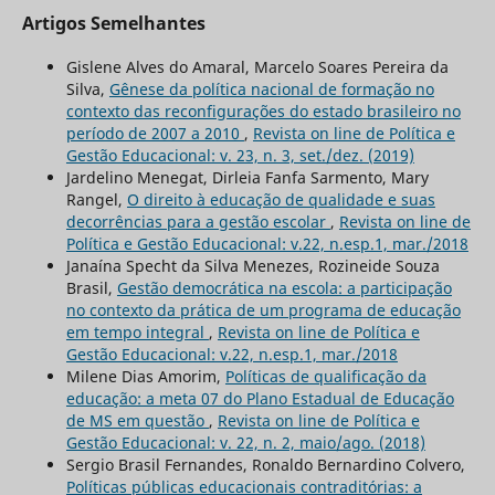
Artigos Semelhantes
Gislene Alves do Amaral, Marcelo Soares Pereira da
Silva,
Gênese da política nacional de formação no
contexto das reconfigurações do estado brasileiro no
período de 2007 a 2010
,
Revista on line de Política e
Gestão Educacional: v. 23, n. 3, set./dez. (2019)
Jardelino Menegat, Dirleia Fanfa Sarmento, Mary
Rangel,
O direito à educação de qualidade e suas
decorrências para a gestão escolar
,
Revista on line de
Política e Gestão Educacional: v.22, n.esp.1, mar./2018
Janaína Specht da Silva Menezes, Rozineide Souza
Brasil,
Gestão democrática na escola: a participação
no contexto da prática de um programa de educação
em tempo integral
,
Revista on line de Política e
Gestão Educacional: v.22, n.esp.1, mar./2018
Milene Dias Amorim,
Políticas de qualificação da
educação: a meta 07 do Plano Estadual de Educação
de MS em questão
,
Revista on line de Política e
Gestão Educacional: v. 22, n. 2, maio/ago. (2018)
Sergio Brasil Fernandes, Ronaldo Bernardino Colvero,
Políticas públicas educacionais contraditórias: a