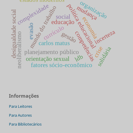
organização
complexidade
política educacional
mudança
mundo do trabalho
desigualdade social
social
economia
educação
evasão
currículo
incerteza
competências
gestão
neoliberalismo
carlos matus
solidária
crise
planejamento público
ldb
orientação sexual
fatores sócio-econômico
Informações
Para Leitores
Para Autores
Para Bibliotecários