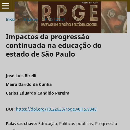
Início
/
Arquivos
/
n. 15 (2013)
/
Artigos
Impactos da progressão
continuada na educação do
estado de São Paulo
José Luís Bizelli
Maira Darido da Cunha
Carlos Eduardo Candido Pereira
DOI:
https://doi.org/10.22633/rpge.v0i15.9348
Palavras-chave:
Educação, Políticas públicas, Progressão