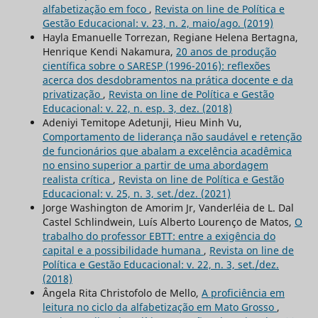
alfabetização em foco
,
Revista on line de Política e
Gestão Educacional: v. 23, n. 2, maio/ago. (2019)
Hayla Emanuelle Torrezan, Regiane Helena Bertagna,
Henrique Kendi Nakamura,
20 anos de produção
científica sobre o SARESP (1996-2016): reflexões
acerca dos desdobramentos na prática docente e da
privatização
,
Revista on line de Política e Gestão
Educacional: v. 22, n. esp. 3, dez. (2018)
Adeniyi Temitope Adetunji, Hieu Minh Vu,
Comportamento de liderança não saudável e retenção
de funcionários que abalam a excelência acadêmica
no ensino superior a partir de uma abordagem
realista crítica
,
Revista on line de Política e Gestão
Educacional: v. 25, n. 3, set./dez. (2021)
Jorge Washington de Amorim Jr, Vanderléia de L. Dal
Castel Schlindwein, Luís Alberto Lourenço de Matos,
O
trabalho do professor EBTT: entre a exigência do
capital e a possibilidade humana
,
Revista on line de
Política e Gestão Educacional: v. 22, n. 3, set./dez.
(2018)
Ângela Rita Christofolo de Mello,
A proficiência em
leitura no ciclo da alfabetização em Mato Grosso
,