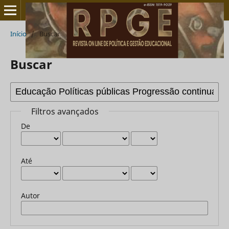
Início
/
Buscar
Buscar
Filtros avançados
De
Até
Autor