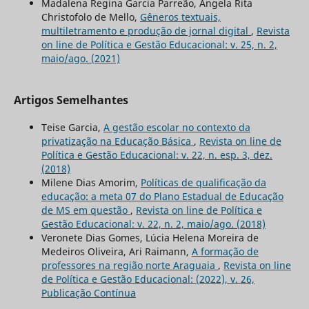
Madalena Regina Garcia Parreão, Ângela Rita
Christofolo de Mello,
Gêneros textuais,
multiletramento e produção de jornal digital
,
Revista
on line de Política e Gestão Educacional: v. 25, n. 2,
maio/ago. (2021)
Artigos Semelhantes
Teise Garcia,
A gestão escolar no contexto da
privatização na Educação Básica
,
Revista on line de
Política e Gestão Educacional: v. 22, n. esp. 3, dez.
(2018)
Milene Dias Amorim,
Políticas de qualificação da
educação: a meta 07 do Plano Estadual de Educação
de MS em questão
,
Revista on line de Política e
Gestão Educacional: v. 22, n. 2, maio/ago. (2018)
Veronete Dias Gomes, Lúcia Helena Moreira de
Medeiros Oliveira, Ari Raimann,
A formação de
professores na região norte Araguaia
,
Revista on line
de Política e Gestão Educacional: (2022), v. 26,
Publicação Contínua