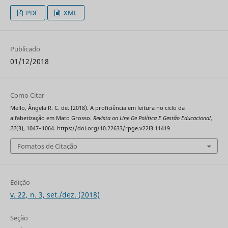
PDF
XML
Publicado
01/12/2018
Como Citar
Mello, Ângela R. C. de. (2018). A proficiência em leitura no ciclo da
alfabetização em Mato Grosso.
Revista on Line De Política E Gestão Educacional
,
22
(3), 1047–1064. https://doi.org/10.22633/rpge.v22i3.11419
Fomatos de Citação
Edição
v. 22, n. 3, set./dez. (2018)
Seção