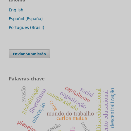
English
Español (España)
Português (Brasil)
Enviar Submissão
Palavras-chave
capitalismo
globalização
social
evasão
liberalismo
descentralização
política educacional
complexidade
organização
planejamento educacional
crise
educação
mundo do trabalho
carlos matus
gestão
ldb