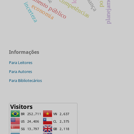
planejamento público
mudança
competências
incerteza
economia
Informações
Para Leitores
Para Autores
Para Bibliotecários