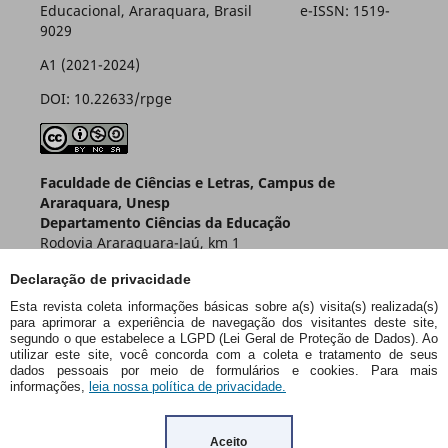
Educacional, Araraquara, Brasil e-ISSN: 1519-
9029
A1 (2021-2024)
DOI: 10.22633/rpge
Faculdade de Ciências e Letras, Campus de
Araraquara, Unesp
Departamento Ciências da Educação
Rodovia Araraquara-Jaú, km 1
Caixa Postal 174 – CEP 14800-901
Declaração de privacidade
Araraquara – SP – Brasil
Esta revista coleta informações básicas sobre a(s) visita(s) realizada(s)
para aprimorar a experiência de navegação dos visitantes deste site,
segundo o que estabelece a LGPD (Lei Geral de Proteção de Dados). Ao
utilizar este site, você concorda com a coleta e tratamento de seus
dados pessoais por meio de formulários e cookies. Para mais
informações,
leia nossa política de privacidade.
Aceito