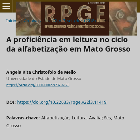
Início
/
Arquivos
/
v. 22, n. 3, set./dez. (2018)
/
Artigos
A proficiência em leitura no ciclo
da alfabetização em Mato Grosso
Ângela Rita Christofolo de Mello
Universidade do Estado de Mato Grosso
https://orcid.org/0000-0002-9732-6175
DOI:
https://doi.org/10.22633/rpge.v22i3.11419
Palavras-chave:
Alfabetização, Leitura, Avaliações, Mato
Grosso