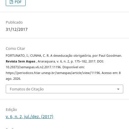
PDF
Publicado
31/12/2017
Como Citar
FORTUNATO, I.; CUNHA, C. R. A deseducação obrigatória, por Paul Goodman.
Revista Sem Aspas
, Araraquara, v. 6, n. 2, p. 175–182, 2017. DOI:
10.29373/semaspas.v6.n2.2017.11196. Disponível em:
https://periodicos.fclar.unesp.br/semaspas/article/view/11196. Acesso em: 8
ago. 2026.
Fomatos de Citação
Edição
v. 6, n. 2, jul./dez. (2017)