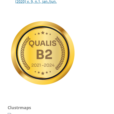
(2020) v. 9, n.1, jan./jun.
Clustrmaps