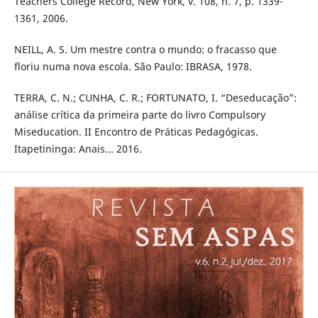
Teachers College Record, New York, v. 108, n. 7, p. 1339-
1361, 2006.
NEILL, A. S. Um mestre contra o mundo: o fracasso que
floriu numa nova escola. São Paulo: IBRASA, 1978.
TERRA, C. N.; CUNHA, C. R.; FORTUNATO, I. “Deseducação”:
análise crítica da primeira parte do livro Compulsory
Miseducation. II Encontro de Práticas Pedagógicas.
Itapetininga: Anais... 2016.