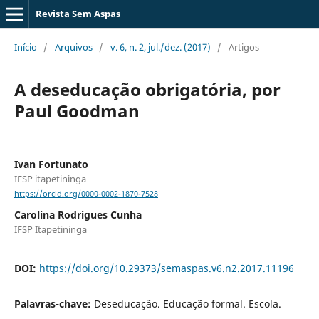
Revista Sem Aspas
Início
/
Arquivos
/
v. 6, n. 2, jul./dez. (2017)
/
Artigos
A deseducação obrigatória, por
Paul Goodman
Ivan Fortunato
IFSP itapetininga
https://orcid.org/0000-0002-1870-7528
Carolina Rodrigues Cunha
IFSP Itapetininga
DOI:
https://doi.org/10.29373/semaspas.v6.n2.2017.11196
Palavras-chave:
Deseducação. Educação formal. Escola.