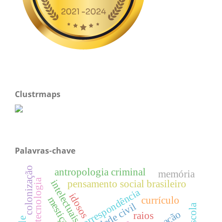
Clustrmaps
Palavras-chave
colonização
antropologia criminal
memória
tecnologia
intelectuais
pensamento social brasileiro
correspondência
idosos
mestiçagem
currículo
sociedade civil
escola
raios