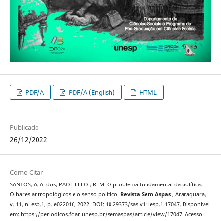
PDF/A
PDF/A (English)
HTML
Publicado
26/12/2022
Como Citar
SANTOS, A. A. dos; PAOLIELLO , R. M. O problema fundamental da política:
Olhares antropológicos e o senso político.
Revista Sem Aspas
, Araraquara,
v. 11, n. esp.1, p. e022016, 2022. DOI: 10.29373/sas.v11iesp.1.17047. Disponível
em: https://periodicos.fclar.unesp.br/semaspas/article/view/17047. Acesso