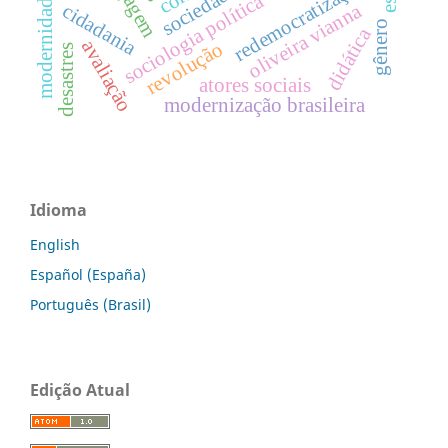
redemocratização
modernidade
sociologia política
oliveira vianna
cidadania
gênero
didática
avaliação
revolução
desastres
atores sociais
modernização brasileira
Idioma
English
Español (España)
Português (Brasil)
Edição Atual