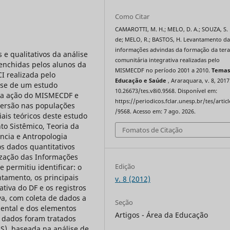
Como Citar
CAMAROTTI, M. H.; MELO, D. A.; SOUZA, S. 
de; MELO, R.; BASTOS, H. Levantamento da
informações advindas da formação da tera
 e qualitativos da análise
comunitária integrativa realizadas pelo
eenchidas pelos alunos da
MISMECDF no período 2001 a 2010.
Temas
I realizada pelo
Educação e Saúde
, Araraquara, v. 8, 2017
-se de um estudo
10.26673/tes.v8i0.9568. Disponível em:
 a ação do MISMECDF e
https://periodicos.fclar.unesp.br/tes/artic
ersão nas populações
/9568. Acesso em: 7 ago. 2026.
iais teóricos deste estudo
to Sistêmico, Teoria da
Fomatos de Citação
ncia e Antropologia
os dados quantitativos
ização das Informações
Edição
 permitiu identificar: o
ntamento, os principais
v. 8 (2012)
tiva do DF e os registros
iva, com coleta de dados a
Seção
mental e dos elementos
Artigos - Área da Educação
s dados foram tratados
S), baseada na análise de