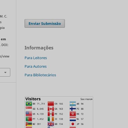
M. C.
s
Enviar Submissão
pia
 em
. DOI:
Informações
le/view
Para Leitores
Para Autores
Para Bibliotecários