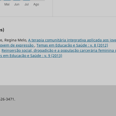
s)
os, Regina Melo,
A terapia comunitária integrativa aplicada aos jov
 jovem de expressão
,
Temas em Educação e Saúde : v. 8 (2012)
,
Reinserção social, drogadição e a população carcerária feminina 
 em Educação e Saúde : v. 9 (2013)
526-3471.