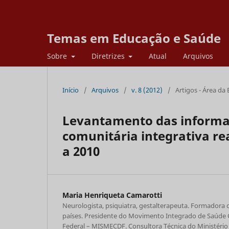
Temas em Educação e Saúde
Sobre
Diretrizes
Atual
Arquivos
Início
/
Arquivos
/
v. 8 (2012)
/
Artigos - Área da
Levantamento das informa
comunitária integrativa re
a 2010
Maria Henriqueta Camarotti
Neurologista, psiquiatra, gestalterapeuta. Formadora d
países. Presidente do Movimento Integrado de Saúde C
Federal – MISMECDF. Consultora Técnica do Ministério 