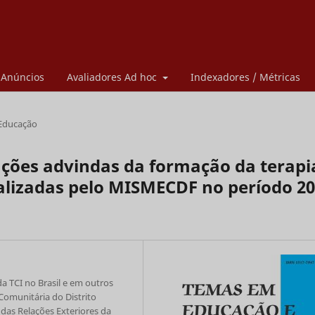
Anúncios
Avaliadores Ad hoc
Indexadores / Métricas
 Educação
ções advindas da formação da terapi
alizadas pelo MISMECDF no período 2
a TCI no Brasil e em outros
omunitária do Distrito
das Relações Exteriores da