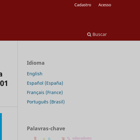
Cadastro
Acesso
Buscar
Idioma
a
English
001
Español (España)
Français (France)
Português (Brasil)
Palavras-chave
educadores