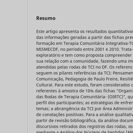
Resumo
Este artigo apresenta os resultados quantitativos
das informações geradas a partir das fichas pr
formação em Terapia Comunitária Integrativa-TC
MISMECDF, no período entre 2001 e 2010. Trata
exploratório e tem como proposta compreender
sua relação com a comunidade, fazendo uma im
atendidas pelas rodas de TCI no DF. Os referenc
seguem os pilares referências da TCI: Pensamen
Comunicação, Pedagogia de Paulo Freire, Resiliê
Cultural. Para este estudo, foram considerados 
referentes à amostra de 10% das fichas “Organ
das Rodas de Terapia Comunitária- (OIRTC)”, que
perfil dos participantes; as estratégias de enfre
temas; a abrangência da TCI por Área Administra
de conotações positivas. Para a análise qualitat
partir de revisão bibliográfica, da análise docu
discursivos retirados dos registros das rodas, o
mediante a Análise dos Núcleos de Sentidos (AN