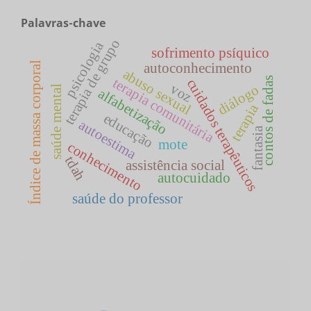
Palavras-chave
terapia de grupo
psicologia
sofrimento psíquico
Índice de massa corporal
autoconhecimento
abuso sexual
terapia comunitária
contos de fadas
cuidados terapêuticos
voz
diálogo
saúde mental
alfabetização
terapia
educação
autoestima
fantasia
mote
conhecimento
tdah
assistência social
autocuidado
saúde do professor