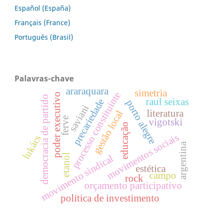
Español (España)
Français (France)
Português (Brasil)
Palavras-chave
araraquara
simetria
processo constituinte
poder executivo
democracia de partido
raul seixas
precariedade
porto alegre
saviani
literatura
gestão local
ferve
vigotski
educação
movimentos sociais
lukács
argentina
etanol
movimento sindical
estética
campo
rock
orçamento participativo
política de investimento