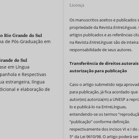
Licença
Os manuscritos aceitos e publicados 
propriedade da Revista
EntreLínguas
.
artigos publicados e as referências ci
do Rio Grande do Sul
ama de Pós-Graduação em
na Revista
EntreLínguas
são de inteira
responsabilidade de seus autores.
Grande do Sul
Transferência de direitos autorais
fase em Língua
autorização para publicação
spanhola e Respectivas
ua estrangeira, língua
Caso o artigo submetido seja aprova
icional e elaboração de
para publicação, já fica acordado que 
autor(es) autoriza(m) a UNESP a repr
lo e publicá-lo na EntreLínguas,
entendendo-se os termos “reproduçã
“publicação” conforme definição
respectivamente dos incisos VI e I do 
5° da Lei 9610/98. O artigo poderá ser