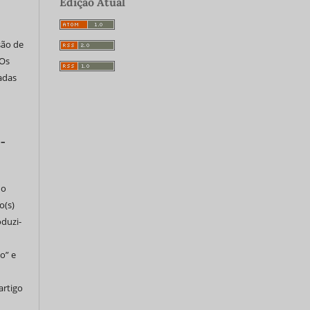
Edição Atual
são de
 Os
tadas
 –
do
o(s)
oduzi-
o” e
artigo