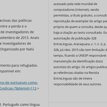
acessado pela rede mundial de
computadores (Internet), sendo
permitidas, a título gratuito, a consult
tivas das políticas
reprodução de exemplar do artigo pa
 entre a perda e o
próprio de quem a consulta, desde q
l de investigadores de
haja a citação ao texto consultado. Es
de setembro de 2013. Anais
autorização de publicação 328
e Investigadores de
EntreLínguas, Araraquara, v. 1, n .2, p.
3. Organizado por Nalú
328, jul./dez. 2015 não tem limitação 
tempo, ficando a UNESP responsável 
manutenção da identificação do(s)
imento para refugiados.
autor(es) do artigo. Os artigos public
Disponível em:
as referências citadas na Revista
EntreLínguas são de inteira
ino-de-portugues-como-
responsabilidade de seus autores.
0:edicao-7&Itemid=113
.>
M. Português como língua