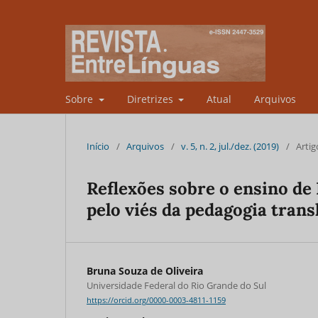
Sobre
Diretrizes
Atual
Arquivos
Início
/
Arquivos
/
v. 5, n. 2, jul./dez. (2019)
/
Artig
Reflexões sobre o ensino d
pelo viés da pedagogia tran
Bruna Souza de Oliveira
Universidade Federal do Rio Grande do Sul
https://orcid.org/0000-0003-4811-1159