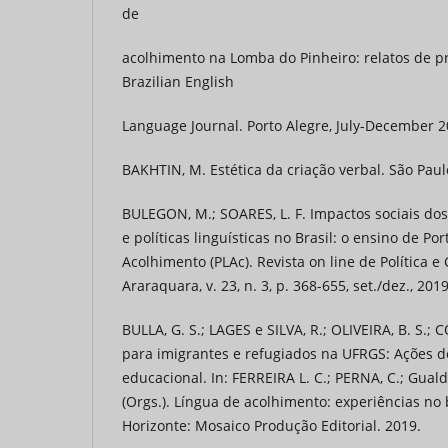
de
acolhimento na Lomba do Pinheiro: relatos de pr
Brazilian English
Language Journal. Porto Alegre, July-December 201
BAKHTIN, M. Estética da criação verbal. São Paul
BULEGON, M.; SOARES, L. F. Impactos sociais dos
e políticas linguísticas no Brasil: o ensino de P
Acolhimento (PLAc). Revista on line de Política e
Araraquara, v. 23, n. 3, p. 368-655, set./dez., 201
BULLA, G. S.; LAGES e SILVA, R.; OLIVEIRA, B. S.;
para imigrantes e refugiados na UFRGS: Ações de 
educacional. In: FERREIRA L. C.; PERNA, C.; Gualda
(Orgs.). Língua de acolhimento: experiências no
Horizonte: Mosaico Produção Editorial. 2019.