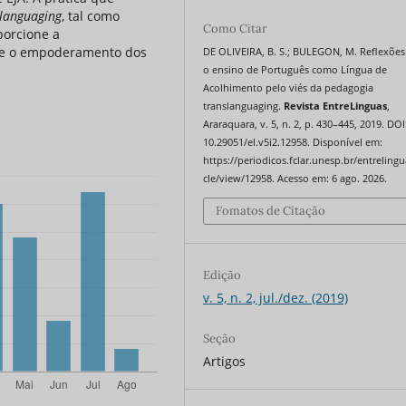
languaging
, tal como
Como Citar
orcione a
de e o empoderamento dos
DE OLIVEIRA, B. S.; BULEGON, M. Reflexões
o ensino de Português como Língua de
Acolhimento pelo viés da pedagogia
translanguaging.
Revista EntreLinguas
,
Araraquara, v. 5, n. 2, p. 430–445, 2019. DOI
10.29051/el.v5i2.12958. Disponível em:
https://periodicos.fclar.unesp.br/entrelingu
cle/view/12958. Acesso em: 6 ago. 2026.
Fomatos de Citação
Edição
v. 5, n. 2, jul./dez. (2019)
Seção
Artigos