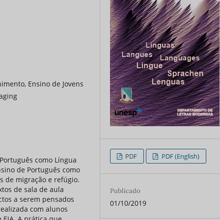
imento, Ensino de Jovens
uaging
PDF
PDF (English)
e Português como Língua
nsino de Português como
s de migração e refúgio.
tos de sala de aula
Publicado
ectos a serem pensados
01/10/2019
realizada com alunos
 EJA. A prática que