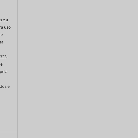
a e a
ra uso
ue
sa
 323-
de
pela
ados e