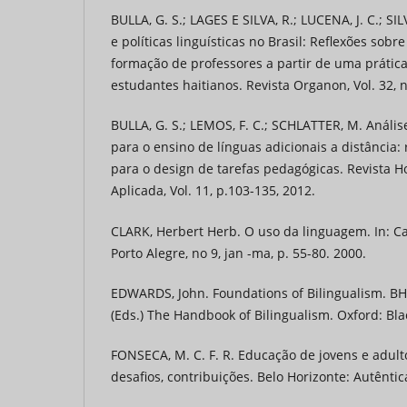
BULLA, G. S.; LAGES E SILVA, R.; LUCENA, J. C.; SIL
e políticas linguísticas no Brasil: Reflexões sobre
formação de professores a partir de uma prátic
estudantes haitianos. Revista Organon, Vol. 32, n
BULLA, G. S.; LEMOS, F. C.; SCHLATTER, M. Anális
para o ensino de línguas adicionais a distância: 
para o design de tarefas pedagógicas. Revista Ho
Aplicada, Vol. 11, p.103-135, 2012.
CLARK, Herbert Herb. O uso da linguagem. In: C
Porto Alegre, no 9, jan -ma, p. 55-80. 2000.
EDWARDS, John. Foundations of Bilingualism. BHAT
(Eds.) The Handbook of Bilingualism. Oxford: Black
FONSECA, M. C. F. R. Educação de jovens e adulto
desafios, contribuições. Belo Horizonte: Autêntic