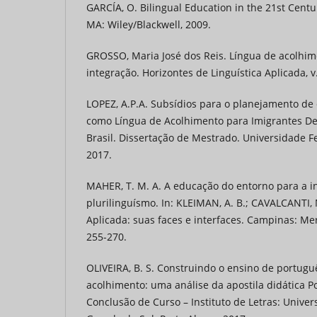
GARCÍA, O. Bilingual Education in the 21st Centur
MA: Wiley/Blackwell, 2009.
GROSSO, Maria José dos Reis. Língua de acolhim
integração. Horizontes de Linguística Aplicada, v. 
LOPEZ, A.P.A. Subsídios para o planejamento de
como Língua de Acolhimento para Imigrantes De
Brasil. Dissertação de Mestrado. Universidade F
2017.
MAHER, T. M. A. A educação do entorno para a in
plurilinguísmo. In: KLEIMAN, A. B.; CAVALCANTI, M
Aplicada: suas faces e interfaces. Campinas: Mer
255-270.
OLIVEIRA, B. S. Construindo o ensino de portug
acolhimento: uma análise da apostila didática P
Conclusão de Curso – Instituto de Letras: Univer