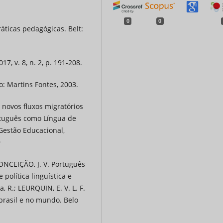
0
0
áticas pedagógicas. Belt:
7, v. 8, n. 2, p. 191-208.
o: Martins Fontes, 2003.
 novos fluxos migratórios
ortuguês como Língua de
 Gestão Educacional,
9
 CONCEIÇÃO, J. V. Português
política linguística e
, R.; LEURQUIN, E. V. L. F.
 brasil e no mundo. Belo