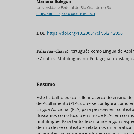
Mariana Bulegon
Universidade Federal do Rio Grande do Sul
https://orcid.org/0000-0002-1064-1691
https://doi.org/10.29051/el.v5i2.12958
DOI:
Português como Língua de Acolh
Palavras-chave:
e Adultos, Multilinguismo, Pedagogia translang
Resumo
Este trabalho busca refletir acerca do ensino d
de Acolhimento (PLAc), que se configura como e
Língua Adicional (PLA) para pessoas em contexto
Buscamos como foco o ensino de PLAc em contex
multilíngue. Para tanto, levantamos alguns asp
dentro desse contexto e relatamos uma prática 
imigrantes haitianos inseridos em uma turma de