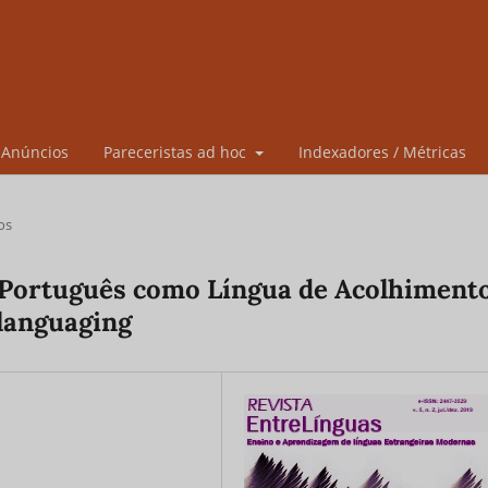
Anúncios
Pareceristas ad hoc
Indexadores / Métricas
os
e Português como Língua de Acolhiment
slanguaging