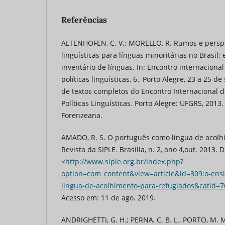
Referências
ALTENHOFEN, C. V.; MORELLO, R. Rumos e perspec
linguísticas para línguas minoritárias no Brasil:
inventário de línguas. In: Encontro internaciona
políticas linguísticas, 6., Porto Alegre, 23 a 25 
de textos completos do Encontro Internacional d
Políticas Linguísticas. Porto Alegre: UFGRS, 201
Forenzeana.
AMADO, R. S. O português como língua de acolh
Revista da SIPLE. Brasília, n. 2, ano 4,out. 2013. 
<
http://www.siple.org.br/index.php?
option=com_content&view=article&id=309:o-ens
lingua-de-acolhimento-para-refugiados&catid=7
Acesso em: 11 de ago. 2019.
ANDRIGHETTI, G. H.; PERNA, C. B. L., PORTO, M. 