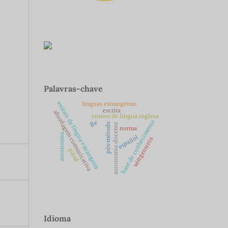
Palavras-chave
ensino de língua estrangeira
línguas estrangeiras
escrita
abordagem comunicativa
ensino de língua inglesa
base de conhecimento
fle
pós-método
autonomia docente
norma
autonomia
español
wittgenstein
pibid
Idioma