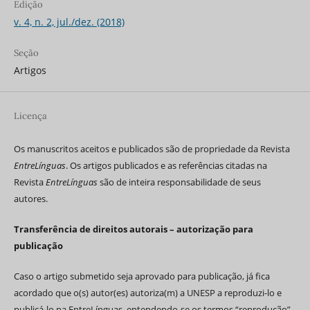
Edição
v. 4, n. 2, jul./dez. (2018)
Seção
Artigos
Licença
Os manuscritos aceitos e publicados são de propriedade da Revista
EntreLínguas
. Os artigos publicados e as referências citadas na
Revista
EntreLínguas
são de inteira responsabilidade de seus
autores.
Transferência de direitos autorais – autorização para
publicação
Caso o artigo submetido seja aprovado para publicação, já fica
acordado que o(s) autor(es) autoriza(m) a UNESP a reproduzi-lo e
publicá-lo na EntreLínguas, entendendo-se os termos “reprodução”