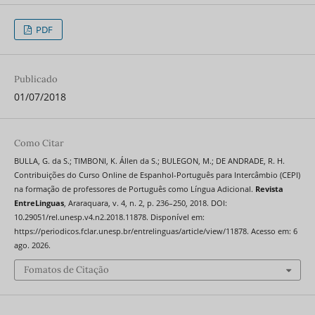
PDF
Publicado
01/07/2018
Como Citar
BULLA, G. da S.; TIMBONI, K. Állen da S.; BULEGON, M.; DE ANDRADE, R. H.
Contribuições do Curso Online de Espanhol-Português para Intercâmbio (CEPI)
na formação de professores de Português como Língua Adicional.
Revista
EntreLinguas
, Araraquara, v. 4, n. 2, p. 236–250, 2018. DOI:
10.29051/rel.unesp.v4.n2.2018.11878. Disponível em:
https://periodicos.fclar.unesp.br/entrelinguas/article/view/11878. Acesso em: 6
ago. 2026.
Fomatos de Citação