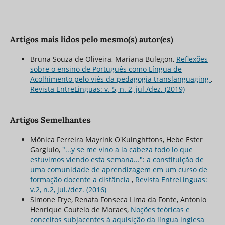
Artigos mais lidos pelo mesmo(s) autor(es)
Bruna Souza de Oliveira, Mariana Bulegon,
Reflexões
sobre o ensino de Português como Língua de
Acolhimento pelo viés da pedagogia translanguaging
,
Revista EntreLinguas: v. 5, n. 2, jul./dez. (2019)
Artigos Semelhantes
Mônica Ferreira Mayrink O'Kuinghttons, Hebe Ester
Gargiulo,
"...y se me vino a la cabeza todo lo que
estuvimos viendo esta semana...": a constituição de
uma comunidade de aprendizagem em um curso de
formação docente a distância
,
Revista EntreLinguas:
v.2, n.2, jul./dez. (2016)
Simone Frye, Renata Fonseca Lima da Fonte, Antonio
Henrique Coutelo de Moraes,
Noções teóricas e
conceitos subjacentes à aquisição da língua inglesa