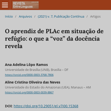
Início
/
Arquivos
/
(2021) v. 7, Publicação Contínua
/
Artigos
O aprendiz de PLAc em situação de
refúgio: o que a “voz” da docência
revela
Ana Adelina Lôpo Ramos
Universidade de Brasília (UNB), Brasília – DF
https://orcid.org/0000-0003-3768-7806
Aline Cristina Oliveira das Neves
Universidade do Estado do Amazonas (UEA), Manaus – AM
https://orcid.org/0000-0003-0039-8867
https://doi.org/10.29051/el.v7i00.15368
DOI: