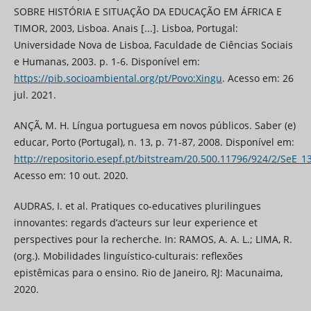
SOBRE HISTÓRIA E SITUAÇÃO DA EDUCAÇÃO EM ÁFRICA E
TIMOR, 2003, Lisboa. Anais [...]. Lisboa, Portugal:
Universidade Nova de Lisboa, Faculdade de Ciências Sociais
e Humanas, 2003. p. 1-6. Disponível em:
https://pib.socioambiental.org/pt/Povo:Xingu
. Acesso em: 26
jul. 2021.
ANÇÃ, M. H. Língua portuguesa em novos públicos. Saber (e)
educar, Porto (Portugal), n. 13, p. 71-87, 2008. Disponível em:
http://repositorio.esepf.pt/bitstream/20.500.11796/924/2/SeE_
Acesso em: 10 out. 2020.
AUDRAS, I. et al. Pratiques co-educatives plurilingues
innovantes: regards d’acteurs sur leur experience et
perspectives pour la recherche. In: RAMOS, A. A. L.; LIMA, R.
(org.). Mobilidades linguístico-culturais: reflexões
epistêmicas para o ensino. Rio de Janeiro, RJ: Macunaima,
2020.