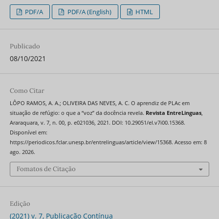
PDF/A
PDF/A (English)
HTML
Publicado
08/10/2021
Como Citar
LÔPO RAMOS, A. A.; OLIVEIRA DAS NEVES, A. C. O aprendiz de PLAc em
situação de refúgio: o que a “voz” da docência revela.
Revista EntreLinguas
,
Araraquara, v. 7, n. 00, p. e021036, 2021. DOI: 10.29051/el.v7i00.15368.
Disponível em:
https://periodicos.fclar.unesp.br/entrelinguas/article/view/15368. Acesso em: 8
ago. 2026.
Fomatos de Citação
Edição
(2021) v. 7, Publicação Contínua