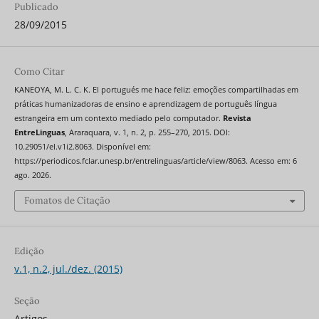
Publicado
28/09/2015
Como Citar
KANEOYA, M. L. C. K. El portugués me hace feliz: emoções compartilhadas em
práticas humanizadoras de ensino e aprendizagem de português língua
estrangeira em um contexto mediado pelo computador.
Revista
EntreLinguas
, Araraquara, v. 1, n. 2, p. 255–270, 2015. DOI:
10.29051/el.v1i2.8063. Disponível em:
https://periodicos.fclar.unesp.br/entrelinguas/article/view/8063. Acesso em: 6
ago. 2026.
Fomatos de Citação
Edição
v.1, n.2, jul./dez. (2015)
Seção
Artigos