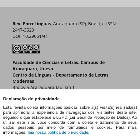
Rev. EntreLinguas
, Araraquara (SP), Brasil, e-ISSN:
2447-3529
DOI: 10.29051/el
Faculdade de Ciências e Letras, Campus de
Araraquara, Unesp.
Centro de Línguas - Departamento de Letras
Modernas
Rodovia Araraquara-Jaú, km 1
Caixa Postal 174 – CEP 14800-901
Declaração de privacidade
Araraquara – SP – Brasil
Esta revista coleta informações básicas sobre a(s) visita(s) realizada(s)
para aprimorar a experiência de navegação dos visitantes deste site,
segundo o que estabelece a LGPD (Lei Geral de Proteção de Dados). Ao
utilizar este site, você concorda com a coleta e tratamento de seus
dados pessoais por meio de formulários e cookies. Para mais
informações,
leia nossa política de privacidade.