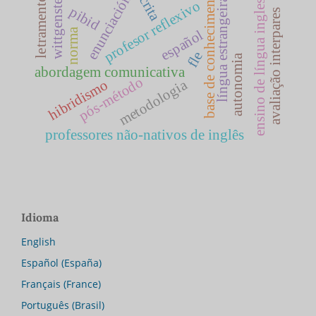
escrita
wittgenstein
base de conhecimento
ensino de língua inglesa
enunciación
letramento
língua estrangeira
profesor reflexivo
pibid
avaliação interpares
norma
español
fle
autonomia
abordagem comunicativa
pós-método
metodologia
hibridismo
professores não-nativos de inglês
Idioma
English
Español (España)
Français (France)
Português (Brasil)